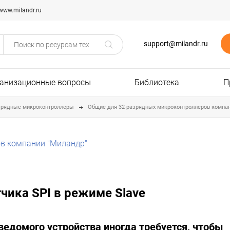
www.milandr.ru
support@milandr.ru
анизационные вопросы
Библиотека
П
зрядные микроконтроллеры
Общие для 32-разрядных микроконтроллеров компа
в компании "Миландр"
тчика SPI в режиме Slave
ведомого устройства иногда требуется, чтобы