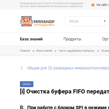
Информационный портал технической поддержки
На сайт 
Центра проектирования интегральных микросхем
Везде
ТЕХПОДДЕРЖКА
База знаний
Продукты
Орг
Главная
База знаний
Часто задаваемые вопросы
32-ра
Общие для 32-разрядных микроконтроллеро
28564
[i] Очистка буфера FIFO переда
При работе с блоком SPI в режиме 