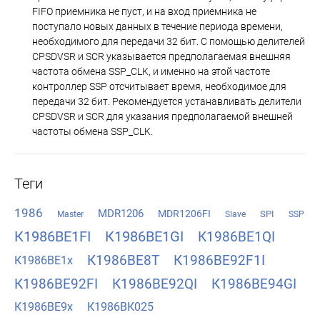
FIFO приемника не пуст, и на вход приемника не
поступало новых данных в течение периода времени,
необходимого для передачи 32 бит. С помощью делителей
CPSDVSR и SCR указывается предполагаемая внешняя
частота обмена SSP_CLK, и именно на этой частоте
контроллер SSP отсчитывает время, необходимое для
передачи 32 бит. Рекомендуется устанавливать делители
CPSDVSR и SCR для указания предполагаемой внешней
частоты обмена SSP_CLK.
Теги
1986
MDR1206
MDR1206FI
SPI
Master
Slave
SSP
К1986ВЕ1FI
К1986ВЕ1GI
К1986ВЕ1QI
К1986ВЕ8Т
К1986ВЕ92F1I
К1986ВЕ1x
К1986ВЕ92FI
К1986ВЕ92QI
К1986ВЕ94GI
К1986ВЕ9x
К1986ВК025