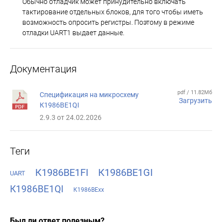
Обычно отладчик может принудительно включать
тактирование отдельных блоков, для того чтобы иметь
возможность опросить регистры. Поэтому в режиме
отладки UART1 выдает данные.
Документация
pdf / 11.82Мб
Спецификация на микросхему
Загрузить
К1986ВЕ1QI
2.9.3 от 24.02.2026
Теги
К1986ВЕ1FI
К1986ВЕ1GI
UART
К1986ВЕ1QI
К1986ВЕхх
Был ли ответ полезным?