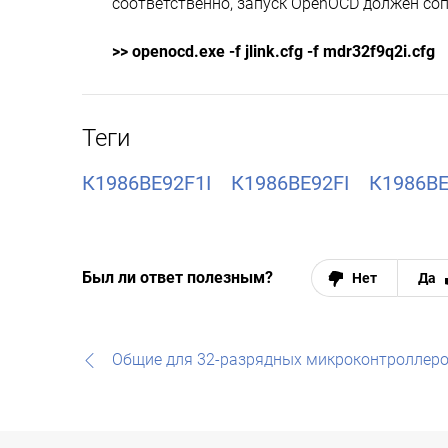
соответственно, запуск OpenOCD должен с
>> openocd.exe -f jlink.cfg -f mdr32f9q2i.cfg
Теги
К1986ВЕ92F1I
К1986ВЕ92FI
К1986ВЕ
Был ли ответ полезным?
Нет
Да
Общие для 32-разрядных микроконтроллеро