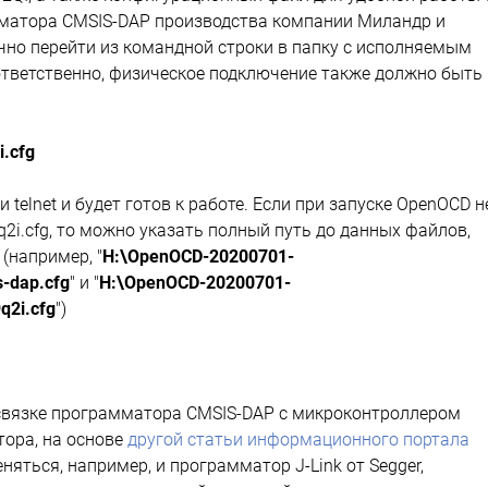
амматора CMSIS-DAP производства компании Миландр и
чно перейти из командной строки в папку с исполняемым
ответственно, физическое подключение также должно быть
i.cfg
telnet и будет готов к работе. Если при запуске OpenOCD н
2i.cfg, то можно указать полный путь до данных файлов,
(например, "
H:\OpenOCD-20200701-
s-dap.cfg
" и "
H:\OpenOCD-20200701-
q2i.cfg
")
связке программатора CMSIS-DAP с микроконтроллером
тора, на основе
другой статьи информационного портала
няться, например, и программатор J-Link от Segger,