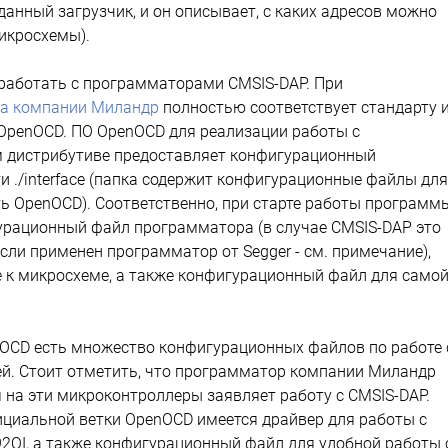
анный загрузчик, и он описывает, с каких адресов можно
икросхемы).
работать с программаторами CMSIS-DAP. При
ва компании Миландр
полностью соответствует стандарту 
OpenOCD. ПО OpenOCD для реализации работы с
 дистрибутиве предоставляет конфигурационный
и ./interface (папка содержит конфигурационные файлы для
ть OpenOCD). Соответственно, при старте работы программ
рационный файл программатора (в случае CMSIS-DAP это
, если применен программатор от Segger - см. примечание),
 к микросхеме, а также конфигурационный файл для само
nOCD есть множество конфигурационных файлов по работе 
й. Стоит отметить, что программатор компании Миландр
 на эти микроконтроллеры заявляет работу с CMSIS-DAP.
фициальной ветки OpenOCD имеется драйвер для работы с
QI, а также конфигурационный файл для удобной работы 