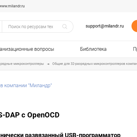
www.milandr.ru
support@milandr.ru
анизационные вопросы
Библиотека
П
зрядные микроконтроллеры
Общие для 32-разрядных микроконтроллеров компа
в компании "Миландр"
IS-DAP с OpenOCD
анически развязанный USB-программатор