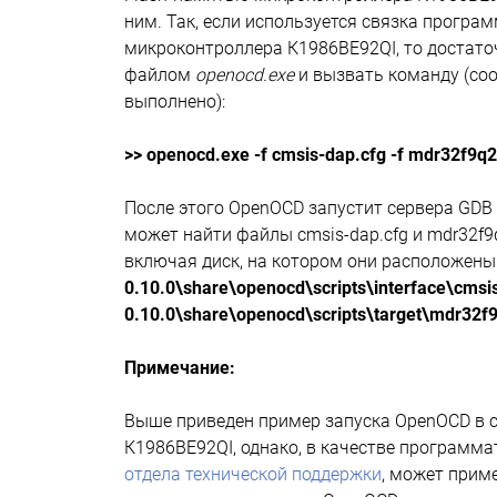
ним. Так, если используется связка прогр
микроконтроллера К1986ВЕ92QI, то достато
файлом
openocd.exe
и вызвать команду (со
выполнено):
>> openocd.exe -f cmsis-dap.cfg -f mdr32f9q2
После этого OpenOCD запустит сервера GDB и 
может найти файлы cmsis-dap.cfg и mdr32f9q
включая диск, на котором они расположены 
0.10.0\share\openocd\scripts\interface\cmsi
0.10.0\share\openocd\scripts\target\mdr32f9
Примечание:
Выше приведен пример запуска OpenOCD в 
К1986ВЕ92QI, однако, в качестве программа
отдела технической поддержки
, может приме