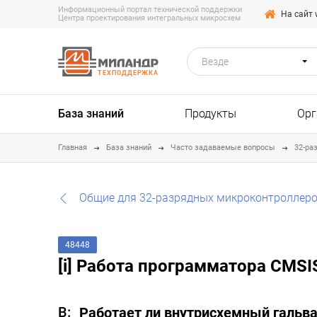
Информационный портал технической поддержки
На сайт 
Центра проектирования интегральных микросхем
Везде
ТЕХПОДДЕРЖКА
База знаний
Продукты
Орг
Главная
База знаний
Часто задаваемые вопросы
32-ра
Общие для 32-разрядных микроконтроллеро
48448
[i] Работа программатора CMS
Работает ли внутрисхемный гальв