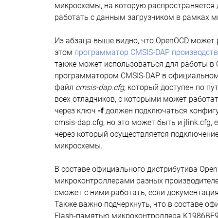
микросхемы, на которую распространяется д
работать с данным загрузчиком в рамках м
Из абзаца выше видно, что OpenOCD может 
этом
программатор CMSIS-DAP производст
также может использоваться для работы в 
программатором CMSIS-DAP в официальном
файл
cmsis-dap.cfg,
который доступен по пут
всех отладчиков, с которыми может работа
через ключ
-f
должен подключаться конфигу
cmsis-dap.cfg, но это может быть и jlink.cfg
через который осуществляется подключение
микросхемы.
В составе официального дистрибутива Ope
микроконтроллерами разных производителе
сможет с ними работать, если документация
Также важно подчеркнуть, что в составе о
Flash-памятью микроконтроллера К1986ВЕ92