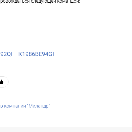
опровождаться следующей командой:
92QI
К1986ВЕ94GI
в компании "Миландр"