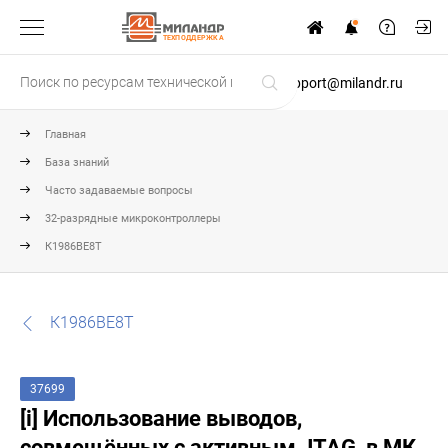
ТЕХПОДДЕРЖКА
support@milandr.ru
Главная
База знаний
Часто задаваемые вопросы
32-разрядные микроконтроллеры
К1986ВЕ8Т
К1986ВЕ8Т
37699
[i] Использование выводов,
совмещённых с активным JTAG, в МК