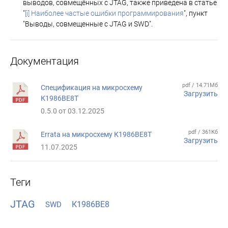
выводов, совмещённых с JTAG, также приведена в статье
"
[i] Наиболее частые ошибки программирования
", пункт
"Выводы, совмещенные с JTAG и SWD".
Документация
pdf / 14.71Мб
Спецификация на микросхему
Загрузить
К1986ВЕ8Т
0.5.0 от 03.12.2025
pdf / 361Кб
Errata на микросхему К1986ВЕ8Т
Загрузить
11.07.2025
Теги
JTAG
К1986ВЕ8
SWD