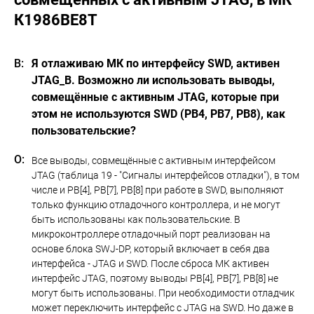
К1986ВЕ8Т
Я отлаживаю МК по интерфейсу SWD, активен
JTAG_B. Возможно ли использовать выводы,
совмещённые с активным JTAG, которые при
этом не используются SWD (PB4, PB7, PB8), как
пользовательские?
Все выводы, совмещённые с активным интерфейсом
JTAG (таблица 19 - "Сигналы интерфейсов отладки"), в том
числе и PB[4], PB[7], PB[8] при работе в SWD, выполняют
только функцию отладочного контроллера, и не могут
быть использованы как пользовательские. В
микроконтроллере отладочный порт реализован на
основе блока SWJ-DP, который включает в себя два
интерфейса - JTAG и SWD. После сброса МК активен
интерфейс JTAG, поэтому выводы PB[4], PB[7], PB[8] не
могут быть использованы. При необходимости отладчик
может переключить интерфейс с JTAG на SWD. Но даже в