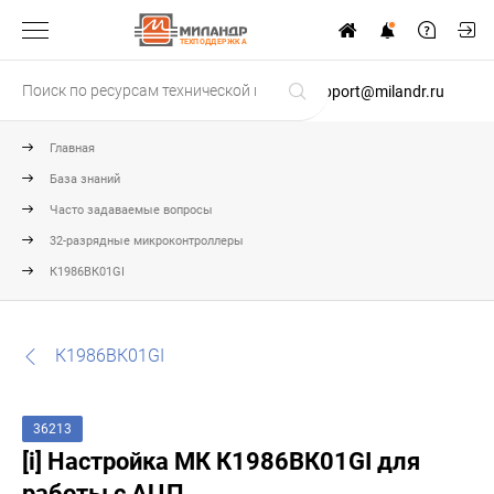
ТЕХПОДДЕРЖКА
support@milandr.ru
Главная
База знаний
Часто задаваемые вопросы
32-разрядные микроконтроллеры
К1986ВК01GI
К1986ВК01GI
36213
[i] Настройка МК К1986ВК01GI для
работы с АЦП