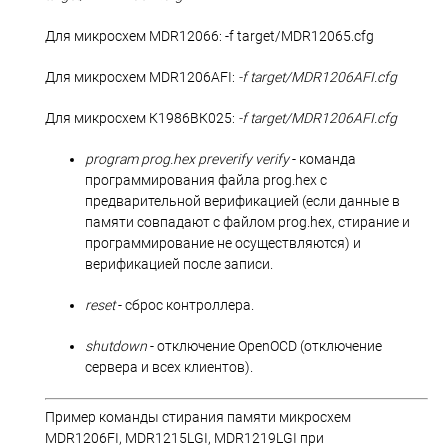
Для микросхем MDR12066: -f target/MDR12065.cfg
Для микросхем MDR1206AFI:
-f target/MDR1206AFI.cfg
Для микросхем К1986ВК025:
-f target/MDR1206AFI.cfg
program prog.hex preverify verify
- команда
программирования файла prog.hex с
предварительной верификацией (если данные в
памяти совпадают с файлом prog.hex, стирание и
программирование не осуществляются) и
верификацией после записи.
reset
- сброс контроллера.
shutdown
- отключение OpenOCD (отключение
сервера и всех клиентов).
Пример команды стирания памяти микросхем
MDR1206FI, MDR1215LGI, MDR1219LGI при