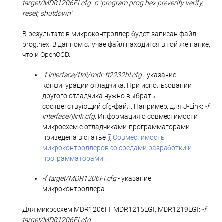
target/MDR1206FI.cfg -c "program prog.hex preverify verify;
reset; shutdown"
В результате в микроконтроллер будет записан файл
prog.hex. В данном случае файл находится в той же папке,
что и OpenOCD.
-f interface/ftdi/mdr-ft2232hl.cfg
- указание
конфигурации отладчика. При использовании
другого отладчика нужно выбрать
соответствующий cfg-файл. Например, для J-Link:
-f
interface/jlink.cfg
. Информация о совместимости
микросхем с отладчиками-программаторами
приведена в статье
[i] Совместимость
микроконтроллеров со средами разработки и
программаторами
.
-f target/MDR1206FI.cfg
- указание
микроконтроллера.
Для микросхем MDR1206FI, MDR1215LGI, MDR1219LGI:
-f
target/MDR1206FI.cfg