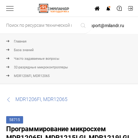
ТЕХПОДДЕРЖКА
support@milandr.ru
Главная
База знаний
Часто задаваемые вопросы
32-разрядные микроконтроллеры
MDR1206FI, MDR12065
MDR1206FI, MDR12065
58715
Программирование микросхем
MDR1206FI, MDR1215LGI, MDR1219LGI,