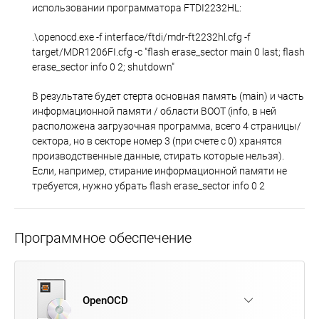
использовании программатора FTDI2232HL:
.\openocd.exe -f interface/ftdi/mdr-ft2232hl.cfg -f
target/MDR1206FI.cfg -c "flash erase_sector main 0 last; flash
erase_sector info 0 2; shutdown"
В результате будет стерта основная память (main) и часть
информационной памяти / области BOOT (info, в ней
расположена загрузочная программа, всего 4 страницы/
сектора, но в секторе номер 3 (при счете с 0) хранятся
производственные данные, стирать которые нельзя).
Если, например, стирание информационной памяти не
требуется, нужно убрать flash erase_sector info 0 2
Программное обеспечение
OpenOCD