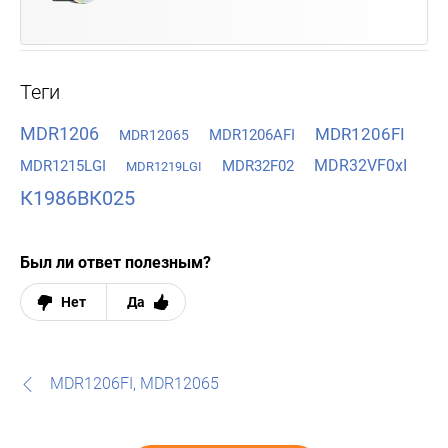
Теги
MDR1206
MDR1206FI
MDR1206AFI
MDR12065
MDR32VF0xI
MDR1215LGI
MDR32F02
MDR1219LGI
К1986ВК025
Был ли ответ полезным?
Нет
Да
MDR1206FI, MDR12065