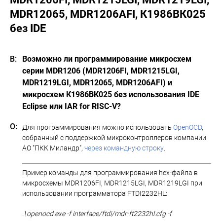
MDR12065, MDR1206AFI, К1986ВК025
без IDE
Возможно ли программирование микросхем
серии MDR1206 (MDR1206FI, MDR1215LGI,
MDR1219LGI, MDR12065, MDR1206AFI) и
микросхем К1986ВК025 без использования IDE
Eclipse или IAR for RISC-V?
Для программирования можно использовать
OpenOCD
,
собранный с поддержкой микроконтроллеров компании
АО "ПКК Миландр",
через командную строку
.
Пример команды для программирования hex-файла в
микросхемы MDR1206FI, MDR1215LGI, MDR1219LGI при
использовании программатора FTDI2232HL:
.\openocd.exe -f interface/ftdi/mdr-ft2232hl.cfg -f