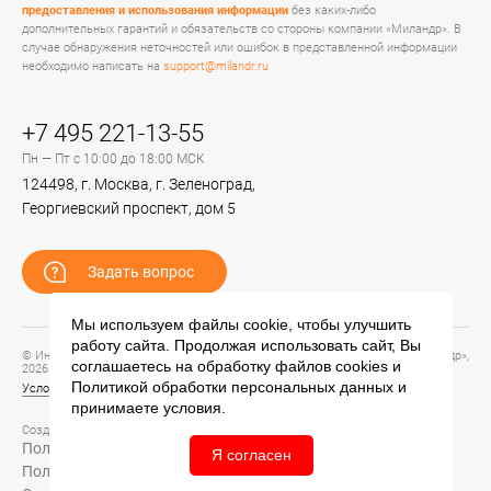
предоставления и использования информации
без каких-либо
дополнительных гарантий и обязательств со стороны компании «Миландр». В
случае обнаружения неточностей или ошибок в представленной информации
необходимо написать на
support@milandr.ru
+7 495 221-13-55
Пн — Пт с 10:00 до 18:00 МСК
124498, г. Москва, г. Зеленоград,
Георгиевский проспект, дом 5
Задать вопрос
Мы используем файлы cookie, чтобы улучшить
работу сайта. Продолжая использовать сайт, Вы
© Информационный портал технической поддержки ЦП ИС АО «ПКК Миландр»,
соглашаетесь на обработку файлов
cookies
и
2026
Политикой обработки персональных данных
и
Условия предоставления и использования информации
принимаете условия.
Создание сайта –
Политика обработки персональных данных
Я согласен
Политика конфиденциальности