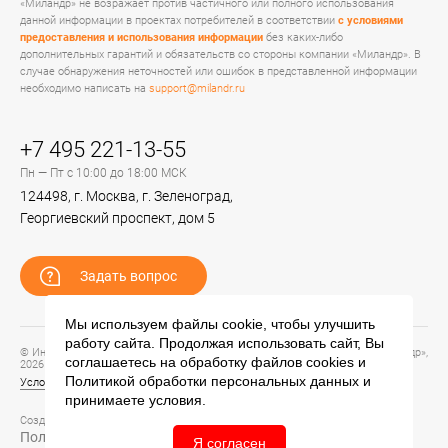
«Миландр» не возражает против частичного или полного использования
данной информации в проектах потребителей в соответствии
с условиями
предоставления и использования информации
без каких-либо
дополнительных гарантий и обязательств со стороны компании «Миландр». В
случае обнаружения неточностей или ошибок в представленной информации
необходимо написать на
support@milandr.ru
+7 495 221-13-55
Пн — Пт с 10:00 до 18:00 МСК
124498, г. Москва, г. Зеленоград,
Георгиевский проспект, дом 5
Задать вопрос
Мы используем файлы cookie, чтобы улучшить
работу сайта. Продолжая использовать сайт, Вы
© Информационный портал технической поддержки ЦП ИС АО «ПКК Миландр»,
соглашаетесь на обработку файлов
cookies
и
2026
Политикой обработки персональных данных
и
Условия предоставления и использования информации
принимаете условия.
Создание сайта –
Политика обработки персональных данных
Я согласен