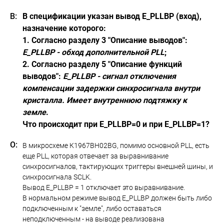
В спецификации указан вывод E_PLLBP (вход),
назначение которого:
1. Согласно разделу 3 "Описание выводов":
E_PLLBP - обход дополнительной PLL
;
2. Согласно разделу 5 "Описание функций
выводов":
E_PLLBP - сигнал отключения
компенсации задержки синхросигнала внутри
кристалла. Имеет внутреннюю подтяжку к
земле
.
Что происходит при E_PLLBP=0 и при E_PLLBP=1?
В микросхеме К1967ВН02BG, помимо основной PLL, есть
еще PLL, которая отвечает за выравнивание
синхросигналов, тактирующих триггеры внешней шины, и
синхросигнала SCLK.
Вывод E_PLLBP = 1 отключает это выравнивание.
В нормальном режиме вывод E_PLLBP должен быть либо
подключенным к "земле", либо оставаться
неподключенным - на выводе реализована