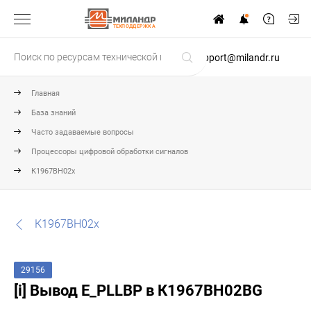
ТЕХПОДДЕРЖКА
support@milandr.ru
Главная
База знаний
Часто задаваемые вопросы
Процессоры цифровой обработки сигналов
К1967ВН02х
К1967ВН02х
29156
[i] Вывод E_PLLBP в К1967ВН02BG