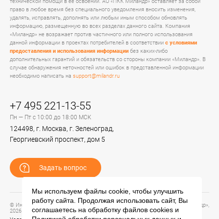
технической помощи в ее освоении. АО «ПКК Миландр» оставляет за собой
право в любое время без специального уведомления вносить изменения,
удалять, исправлять, дополнять или любым иным способом обновлять
информацию, размещенную во всех разделах данного сайта. Компания
«Миландр» не возражает против частичного или полного использования
данной информации в проектах потребителей в соответствии
с условиями
предоставления и использования информации
без каких-либо
дополнительных гарантий и обязательств со стороны компании «Миландр». В
случае обнаружения неточностей или ошибок в представленной информации
необходимо написать на
support@milandr.ru
+7 495 221-13-55
Пн — Пт с 10:00 до 18:00 МСК
124498, г. Москва, г. Зеленоград,
Георгиевский проспект, дом 5
Задать вопрос
Мы используем файлы cookie, чтобы улучшить
работу сайта. Продолжая использовать сайт, Вы
© Информационный портал технической поддержки ЦП ИС АО «ПКК Миландр»,
соглашаетесь на обработку файлов
cookies
и
2026