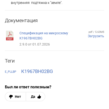
внутренняя подтяжка к "земле".
Документация
pdf / 5.63Мб
Спецификация на микросхему
Загрузить
К1967ВН02BG
2.9.0 от 01.07.2026
Теги
К1967ВН02BG
E_PLLBP
Был ли ответ полезным?
Нет
Да