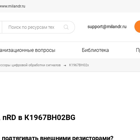
www.milandr.ru
support@milandr.ru
анизационные вопросы
Библиотека
П
ссоры цифровой обработки сигналов
К1967ВН02х
1, nRD в К1967ВН02BG
D подтягивать внешними резисторами?