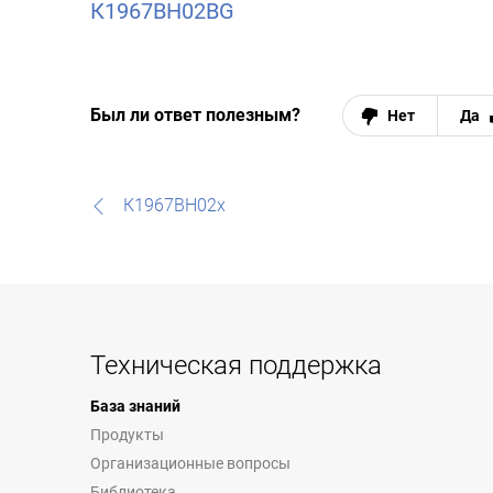
К1967ВН02BG
Был ли ответ полезным?
Нет
Да
К1967ВН02х
Техническая поддержка
База знаний
Продукты
Организационные вопросы
Библиотека