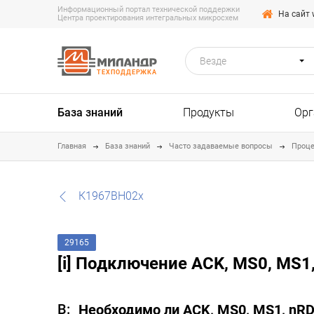
Информационный портал технической поддержки
На сайт 
Центра проектирования интегральных микросхем
Везде
ТЕХПОДДЕРЖКА
База знаний
Продукты
Орг
Главная
База знаний
Часто задаваемые вопросы
Проце
К1967ВН02х
29165
[i] Подключение ACK, MS0, MS
Необходимо ли ACK, MS0, MS1, nR