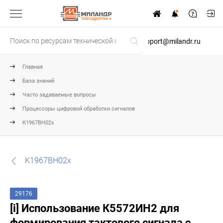
ТЕХПОДДЕРЖКА
support@milandr.ru
Главная
База знаний
Часто задаваемые вопросы
Процессоры цифровой обработки сигналов
К1967ВН02х
К1967ВН02х
29176
[i] Использование К5572ИН2 для
формирования тактового сигнала с