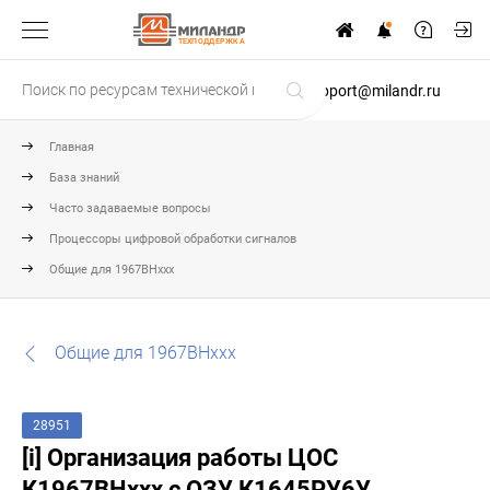
ТЕХПОДДЕРЖКА
support@milandr.ru
Главная
База знаний
Часто задаваемые вопросы
Процессоры цифровой обработки сигналов
Общие для 1967ВНххх
Общие для 1967ВНххх
28951
[i] Организация работы ЦОС
К1967ВНххх с ОЗУ К1645РУ6У