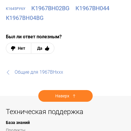
К1967ВН02BG
К1967ВН044
К1645РУ6У
К1967ВН04BG
Был ли ответ полезным?
Нет
Да
Общие для 1967ВНххх
Наверх
Техническая поддержка
База знаний
Продукты