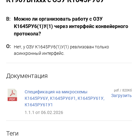
Можно ли организовать работу с ОЗУ
К1645РУ6(1)У(1) через интерфейс конвейерного
протокола?
Нет, у ОЗУ К1645РУ6(1)У(1) реализован только
асинхронный интерфейс.
Документация
pdf / 820Кб
Спецификация на микросхемы
Загрузить
К1645РУ6У, К1645РУ6У1, К1645РУ61У,
К1645РУ61У1
1.1.1 от 06.02.2026
Теги