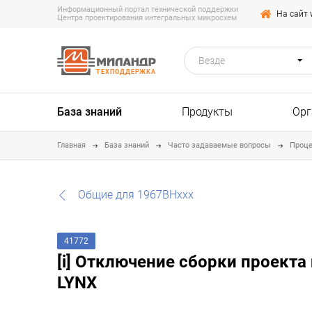
Информационный портал технической поддержки
На сайт 
Центра проектирования интегральных микросхем
Везде
ТЕХПОДДЕРЖКА
База знаний
Продукты
Орг
Главная
База знаний
Часто задаваемые вопросы
Проце
Общие для 1967ВНххх
41772
[i] Отключение сборки проекта
LYNX