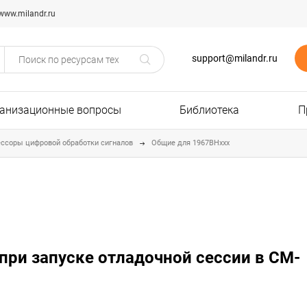
www.milandr.ru
support@milandr.ru
анизационные вопросы
Библиотека
П
ссоры цифровой обработки сигналов
Общие для 1967ВНххх
 при запуске отладочной сессии в CM-