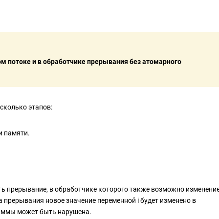
м потоке и в обработчике прерывания без атомарного
есколько этапов:
и памяти.
ь прерывание, в обработчике которого также возможно изменени
а прерывания новое значение переменной i будет изменено в
раммы может быть нарушена.