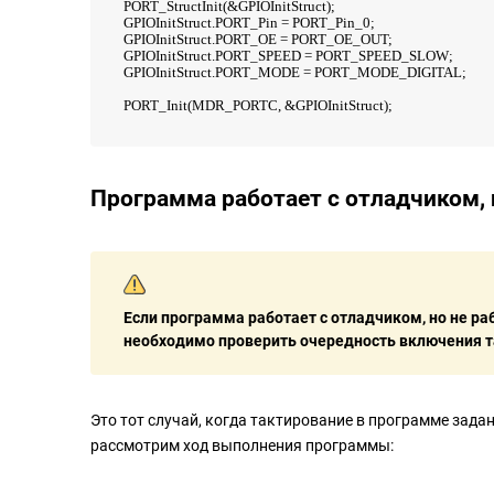
PORT_StructInit(&GPIOInitStruct);
GPIOInitStruct.PORT_Pin = PORT_Pin_0;
GPIOInitStruct.PORT_OE = PORT_OE_OUT;
GPIOInitStruct.PORT_SPEED = PORT_SPEED_SLOW;
GPIOInitStruct.PORT_MODE = PORT_MODE_DIGITAL;
PORT_Init(MDR_PORTC, &GPIOInitStruct);
Программа работает с отладчиком, 
Если программа работает с отладчиком, но не ра
необходимо проверить очередность включения т
Это тот случай, когда тактирование в программе зада
рассмотрим ход выполнения программы: