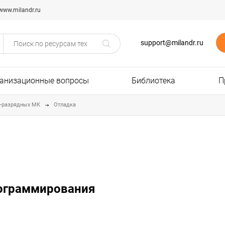
www.milandr.ru
support@milandr.ru
анизационные вопросы
Библиотека
П
2-разрядных МК
Отладка
рограммирования