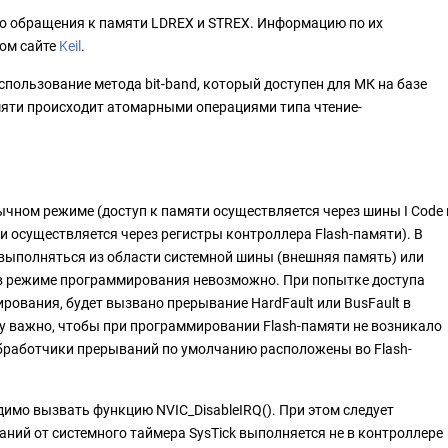
го обращения к памяти LDREX и STREX. Информацию по их
ом сайте
Keil
.
ользование метода bit-band, который доступен для МК на базе
амяти происходит атомарными операциями типа чтение-
ычном режиме (доступ к памяти осуществляется через шины I Code 
и осуществляется через регистры контроллера Flash-памяти). В
ыполняться из области системной шины (внешняя память) или
 в режиме программирования невозможно. При попытке доступа
рования, будет вызвано прерывание HardFault или BusFault в
му важно, чтобы при программировании Flash-памяти не возникало
обработчики прерываний по умолчанию расположены во Flash-
имо вызвать функцию NVIC_DisableIRQ(). При этом следует
ний от системного таймера SysTick выполняется не в контроллере