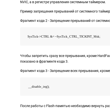
NVIC, а в регистре управления системным таймером.
Пример запрещения прерываний от системного таймера
Фрагмент кода 2 - Запрещение прерываний от системн
SysTick->CTRL &= ~SysTick_CTRL_TICKINT_Msk;
Чтобы запретить сразу все прерывания, кроме HardFa
показано в фрагменте кода 3.
Фрагмент кода 3 - Запрещение всех прерывания, кроме
__disable_irq();
После работы с Flash-памятью необходимо вернуть р