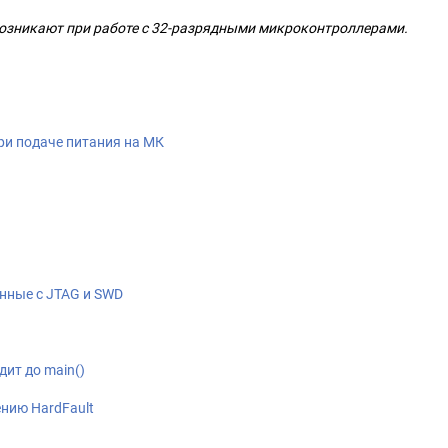
возникают при работе с 32-разрядными микроконтроллерами.
ри подаче питания на МК
нные с JTAG и SWD
дит до main()
нию HardFault