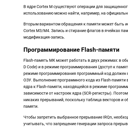
В ядре Cortex M существуют операции для защищенно
использованию можно найти, например, на официальн
Вторым вариантом обращения к памяти может быть исп
Cortex M3/M4. Запись и стирание флагов в ячейках п
модификация-запись.
Программирование Flash-памяти
Flash-память МК может работать в двух режимах: в об
D Code) и в режиме программирования (доступ к памят
режиме программирования программный код должен в
ОЗУ. Выполнение программного кода из Flash-памяти
ядра к Flash-памяти, находящейся в режиме программи
зависимости от настроек ядра (SCR-регистры). Поэто
никаких прерываний, поскольку таблица векторов и 
памяти.
Чтобы запретить выбранное прерывание IRQn, необход
учитывать, что запрещение генерации запроса прерыва