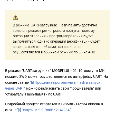
В режиме "UART-загрузчик" Flash-память доступна
только в режиме регистрового доступа, поэтому
операции стирания и программирования будут
выполняться, однако операция верификации будет
завершаться с ошибками, так как чтение
осуществляется в обычном режиме по шине AHB.
В режиме "UART-загрузчик", MODE[1:0] = 01, 10, доступ к МК,
помимо SWD, может осуществляется по интерфейсу UART. На
основе статьи
"[i] Прошивка программы в Flash и запуск
через UART"
можно реализовать свой "прошиватель" или
"стиратель" Flash-памяти по UART.
Подробный процесс старта МК К1986ВК214/234 описан в
статье
"[i] Запуск МК К1986ВК214/234"
.