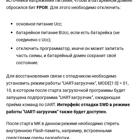
источники напряжения питания, чтобы в батарейном домене
сбросился бит
FPOR
. Для этого необходимо отключить:
основное питание Ucc;
батарейное питание BUcc, если есть батарейка (не
соединено с Ucc);
отключить программатор, иначе он может запитать
часть схемы, и батарейный домен сохранит своё
состояние.
Для восстановления связи с отладчиком необходимо
установить режим работы "UART-загрузчик", MODE[1:0] = 01,
10, в котором после старта загрузочной программы будет
запущена подпрограмма "UART-загрузчик", ожидающая
приёма команд по UART.
Интерфейс отладки SWD в режиме
работы "UART-загрузчик" также будет доступен.
После старта МК в данном режиме необходимо стереть
внутреннюю Flash-память, например, встроенными
средствами среды разработки.