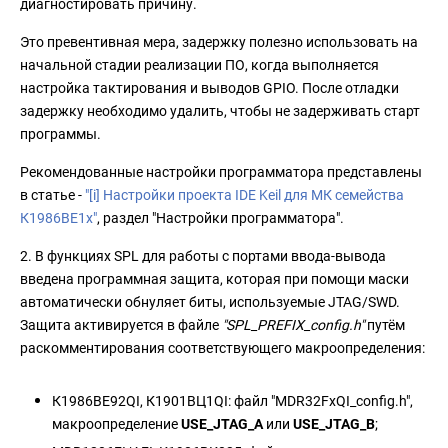
диагностировать причину.
Это превентивная мера, задержку полезно использовать на
начальной стадии реализации ПО, когда выполняется
настройка тактирования и выводов GPIO. После отладки
задержку необходимо удалить, чтобы не задерживать старт
программы.
Рекомендованные настройки программатора представлены
в статье -
"[i] Настройки проекта IDE Keil для МК семейства
К1986ВЕ1x"
, раздел "Настройки программатора".
2. В функциях SPL для работы с портами ввода-вывода
введена программная защита, которая при помощи маски
автоматически обнуляет биты, используемые JTAG/SWD.
Защита активируется в файле
"SPL_PREFIX_config.h"
путём
раскомментирования соответствующего макроопределения:
К1986ВЕ92QI, К1901ВЦ1QI: файл "MDR32FxQI_config.h",
макроопределение
USE_JTAG_A
или
USE_JTAG_B
;