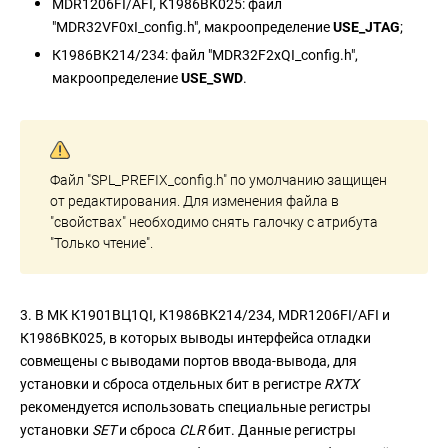
MDR1206FI/AFI, К1986ВК025: файл
"MDR32VF0xI_config.h", макроопределение
USE_JTAG
;
К1986ВК214/234: файл "MDR32F2xQI_config.h",
макроопределение
USE_SWD
.
Файл "SPL_PREFIX_config.h" по умолчанию защищен
от редактирования. Для изменения файла в
"свойствах" необходимо снять галочку с атрибута
"Только чтение".
3. В МК К1901ВЦ1QI, К1986ВК214/234, MDR1206FI/AFI и
К1986ВК025, в которых выводы интерфейса отладки
совмещены с выводами портов ввода-вывода, для
установки и сброса отдельных бит в регистре
RXTX
рекомендуется использовать специальные регистры
установки
SET
и сброса
CLR
бит. Данные регистры