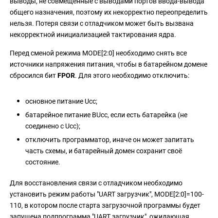
выводы, не совмещённые с выводами портов ввода-вывода
общего назначения, поэтому их некорректно переопределить
нельзя. Потеря связи с отладчиком может быть вызвана
некорректной инициализацией тактирования ядра.
Перед сменой режима MODE[2:0] необходимо снять все
источники напряжения питания, чтобы в батарейном домене
сбросился бит
FPOR
. Для этого необходимо отключить:
основное питание Ucc;
батарейное питание BUcc, если есть батарейка (не
соединено с Ucc);
отключить программатор, иначе он может запитать
часть схемы, и батарейный домен сохранит своё
состояние.
Для восстановления связи с отладчиком необходимо
установить режим работы "UART загрузчик", MODE[2:0]=100-
110, в котором после старта загрузочной программы будет
запущена подпрограмма "UART загрузчик", ожидающая