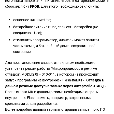
источники напряжения питания, чтобы в батарейном домене
сбросился бит
FPOR
. Для этого необходимо отключить:
основное питание Ucc;
батарейное питание BUcc, если есть батарейка (не
соединено с Ucc);
отключить программатор, иначе он может запитать
часть схемы, и батарейный домен сохранит своё
состояние.
Для восстановления связи с отладчиком необходимо
установить режим работы "Микропроцессор в режиме
отладки", MODE[2:0] = 010-011, в котором не происходит
запуск программы из внутренней Flash-памяти.
Отладка в
данном режиме доступна только через интерфейс JTAG_B.
После старта МК в данном режиме необходимо стереть
внутреннюю Flash-память, например, встроенными
средствами среды разработки.
Более подробно данный вариант стирания записанного ПО