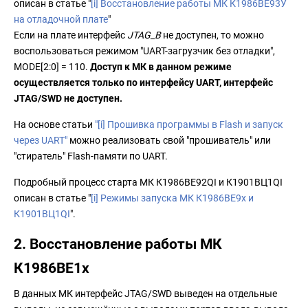
описан в статье "
[i] Восстановление работы МК К1986ВЕ93У
на отладочной плате
"
Если на плате интерфейс
JTAG_B
не доступен, то можно
воспользоваться режимом "UART-загрузчик без отладки",
MODE[2:0] = 110.
Доступ к МК в данном режиме
осуществляется только по интерфейсу UART, интерфейс
JTAG/SWD не доступен.
На основе статьи
"[i] Прошивка программы в Flash и запуск
через UART"
можно реализовать свой "прошиватель" или
"стиратель" Flash-памяти по UART.
Подробный процесс старта МК К1986ВЕ92QI и К1901ВЦ1QI
описан в статье "
[i] Режимы запуска МК К1986ВЕ9х и
К1901ВЦ1QI
".
2. Восстановление работы МК
К1986ВЕ1х
В данных МК интерфейс JTAG/SWD выведен на отдельные