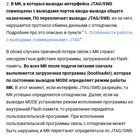
2.
В МК, в которых выводы интерфейса JTAG/SWD
совмещены с выводами портов ввода-вывода общего
назначения, ПО переключает выводы JTAG/SWD
, из-за чего
нарушается протокол обмена данными с отладчиком.
Подробнее про это описано в пункте "
5. Особенности работы
с выводами, совмещенными с JTAG
".
В обоих случаях причиной потери связи с МК служат
некорректные действия программы, загруженной во Flash-
память.
Во всех МК после подачи питания сначала
выполняется загрузочная программа (bootloader), которая
по состоянию выводов MODE определяет режим работы
МК.
В этот момент, если интерфейс JTAG/SWD разрешён, то
МК успешно определяется отладчиком. Далее, если на
выводах MODE установлен режим исполнения программы из
внутренней Flash-памяти, то управление передаётся
пользовательской программе. При исполнении
пользовательской программы связь с отладчиком может
быть нарушена, и МК перестанет определяться по JTAG/SWD.