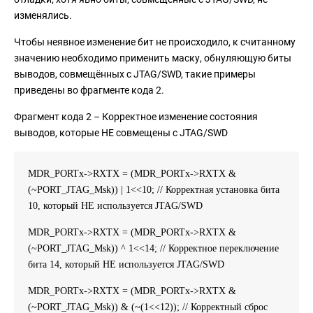
изменялись.
Чтобы неявное изменение бит не происходило, к считанному
значению необходимо применить маску, обнуляющую биты
выводов, совмещённых с JTAG/SWD, такие примеры
приведены во фрагменте кода 2.
Фрагмент кода 2 – Корректное изменение состояния
выводов, которые НЕ совмещены с JTAG/SWD
MDR_PORTx->RXTX = (MDR_PORTx->RXTX &
(~PORT_JTAG_Msk)) | 1<<10; // Корректная установка бита
10, который НЕ используется JTAG/SWD
MDR_PORTx->RXTX = (MDR_PORTx->RXTX &
(~PORT_JTAG_Msk)) ^ 1<<14; // Корректное переключение
бита 14, который НЕ используется JTAG/SWD
MDR_PORTx->RXTX = (MDR_PORTx->RXTX &
(~PORT_JTAG_Msk)) & (~(1<<12)); // Корректный сброс