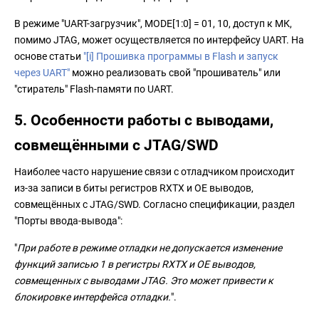
В режиме "UART-загрузчик", MODE[1:0] = 01, 10, доступ к МК,
помимо JTAG, может осуществляется по интерфейсу UART. На
основе статьи
"[i] Прошивка программы в Flash и запуск
через UART"
можно реализовать свой "прошиватель" или
"стиратель" Flash-памяти по UART.
5. Особенности работы с выводами,
совмещёнными с JTAG/SWD
Наиболее часто нарушение связи с отладчиком происходит
из-за записи в биты регистров RXTX и OE выводов,
совмещённых с JTAG/SWD. Согласно спецификации, раздел
"Порты ввода-вывода":
"
При работе в режиме отладки не допускается изменение
функций записью 1 в регистры RXTX и OE выводов,
совмещенных с выводами JTAG. Это может привести к
блокировке интерфейса отладки.
".