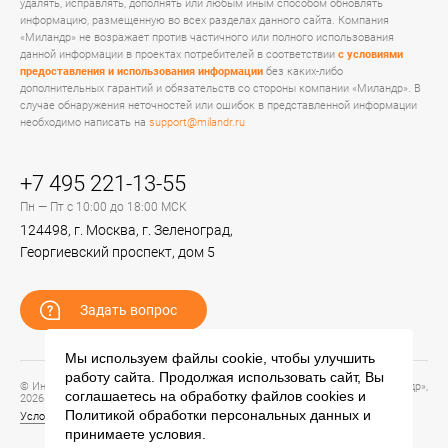
удалять, исправлять, дополнять или любым иным способом обновлять
информацию, размещенную во всех разделах данного сайта. Компания
«Миландр» не возражает против частичного или полного использования
данной информации в проектах потребителей в соответствии
с условиями
предоставления и использования информации
без каких-либо
дополнительных гарантий и обязательств со стороны компании «Миландр». В
случае обнаружения неточностей или ошибок в представленной информации
необходимо написать на
support@milandr.ru
+7 495 221-13-55
Пн — Пт с 10:00 до 18:00 МСК
124498, г. Москва, г. Зеленоград,
Георгиевский проспект, дом 5
Задать вопрос
Мы используем файлы cookie, чтобы улучшить
работу сайта. Продолжая использовать сайт, Вы
© Информационный портал технической поддержки ЦП ИС АО «ПКК Миландр»,
соглашаетесь на обработку файлов
cookies
и
2026
Политикой обработки персональных данных
и
Условия предоставления и использования информации
принимаете условия.