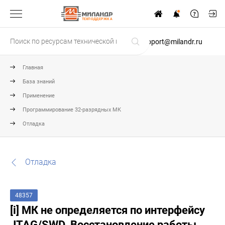
ТЕХПОДДЕРЖКА
support@milandr.ru
Главная
База знаний
Применение
Программирование 32-разрядных МК
Отладка
Отладка
48357
[i] МК не определяется по интерфейсу
JTAG/SWD. Восстановление работы