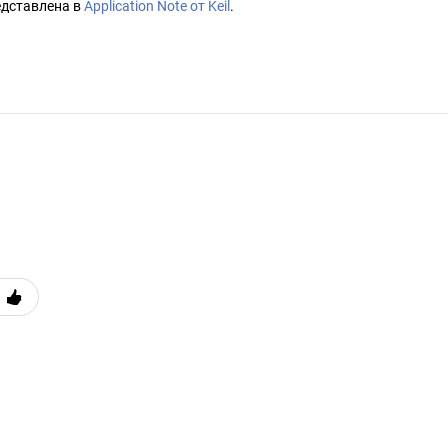
едставлена в
Application Note от Keil
.