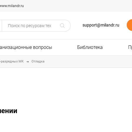
www.milandr.ru
support@milandr.ru
анизационные вопросы
Библиотека
П
2-разрядных МК
Отладка
чении