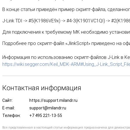
В конце статьи приведён пример скрипт-файла, сделанно
J-Link TDI -> #5(K1986VE9x) -> #4-3(K1901VC1QI) -> #2(K198
Для подключения к требуемому МК необходимо установи
Подробнее про скрипт-файл «JlinkScript» приведено на о
Информация по использованию скрипт-файлов J-Link в Kei
https://wiki.segger.com/Keil_MDK-ARM#Using_J-Link_Script_Fil
Контактная информация
Сайт:
https://support.milandr.ru
E-mail:
support@milandr.ru
Телефон:
+7 495 221-13-55
Вся представленная в настоящей статье информация предназначена для демонстр