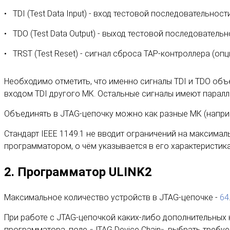
TDI (Test Data Input) - вход тестовой последовательности
TDO (Test Data Output) - выход тестовой последовательн
TRST (Test Reset) - сигнал сброса TAP-контроллера (оп
Необходимо отметить, что именно сигналы TDI и TDO объ
входом TDI другого МК. Остальные сигналы имеют паралл
Объединять в JTAG-цепочку можно как разные МК (наприм
Стандарт IEEE 1149.1 не вводит ограничений на максима
программатором, о чём указывается в его характеристика
2. Программатор ULINK2
Максимальное количество устройств в JTAG-цепочке -
64
При работе с JTAG-цепочкой каких-либо дополнительных н
программатора, поле «JTAG Device Chain», выбрать требу