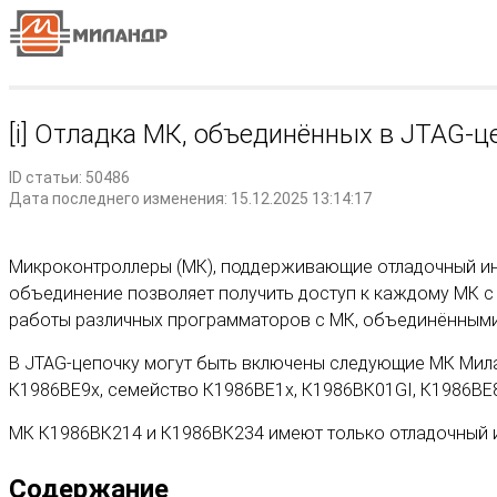
[i] Отладка МК, объединённых в JTAG-ц
ID статьи: 50486
Дата последнего изменения: 15.12.2025 13:14:17
Микроконтроллеры (МК), поддерживающие отладочный инте
объединение позволяет получить доступ к каждому МК с
работы различных программаторов с МК, объединёнными в
В JTAG-цепочку могут быть включены следующие МК Мила
К1986ВЕ9x, семейство К1986ВЕ1x, К1986ВК01GI, К1986ВЕ8
МК К1986ВК214 и К1986ВК234 имеют только отладочный ин
Содержание