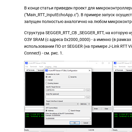
В конце статьи приведен проект для микроконтроллера К
("Main_RTT_InputEchoApp.c"). В примере запуск осуще
запущен полностью аналогично на любом микроконтр
Структура SEGGER_RTT_CB _SEGGER_RTT, на которую ну
ОЗУ SRAM (с адреса 0x2000_0000) - а именно (в рамках
использовании ПО от SEGGER (на примере J-Link RTT Vi
Connect) - см. рис. 1.