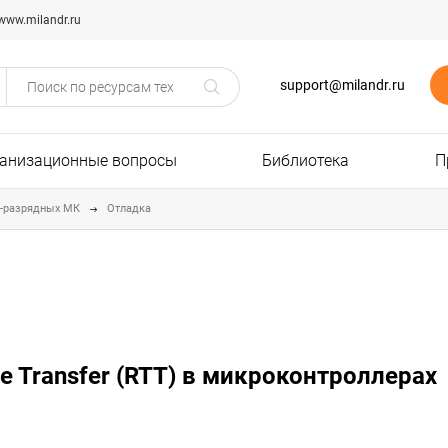
www.milandr.ru
support@milandr.ru
анизационные вопросы
Библиотека
П
2-разрядных МК
Отладка
e Transfer (RTT) в микроконтроллерах