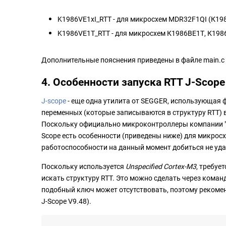
K1986VE1xI_RTT - для микросхем MDR32F1QI (К198
K1986VE1T_RTT - для микросхем К1986ВЕ1Т, К198
Дополнительные пояснения приведены в файле main.c
4. Особенности запуска RTT J-Scope
J-scope
- еще одна утилита от SEGGER, использующая 
переменных (которые записываются в структуру RTT) 
Поскольку официально микроконтроллеры компании "М
Scope есть особенности (приведены ниже) для микрос
работоспособности на данный момент добиться не уда
Поскольку используется
Unspecified Cortex-M3
, требуе
искать структуру RTT. Это можно сделать через коман
подобный ключ может отсутствовать, поэтому рекоме
J-Scope V9.48).