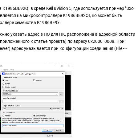
1986ВЕ92QI в среде Keil uVision 5, где используется пример "Эхо
ствляется на микроконтроллере К1986ВЕ92QI, но может быть
оллере семейства К1986ВЕ9x.
жно указать адрес в ПО для ПК, расположена в адресной области
 приложенного к статье проекта) по адресу 0x2000_0008. При
ewer) адрес указывается при конфигурации соединения (File ->