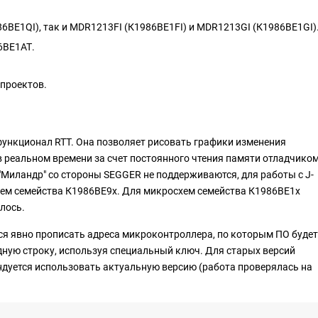
6ВЕ1QI), так и MDR1213FI (К1986ВЕ1FI) и MDR1213GI (К1986ВЕ1GI)
6ВЕ1АТ.
 проектов.
функционал RTT. Она позволяет рисовать графики изменения
в реальном времени за счет постоянного чтения памяти отладчиком
иландр" со стороны SEGGER не поддерживаются, для работы с J-
хем семейства К1986ВЕ9x. Для микросхем семейства К1986ВЕ1x
лось.
тся явно прописать адреса микроконтроллера, по которым ПО будет
дную строку, используя специальный ключ. Для старых версий
ндуется использовать актуальную версию (работа проверялась на