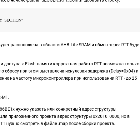
лее в начале файла "SEGGER_RTT_Conf.h" добавить строку:
Y_SECTION"
дет расположена в области AHB-Lite SRAM и обмен через RTT буде
и доступа к Flash-памяти корректная работа RTT возможна только
по сбросу при этом выставлена ненулевая задержка (Delay=0x04) и
чение на частоту микроконтроллера при использовании RTT - до 25
x-M1.
86ВЕ1x нужно указать или конкретный адрес структуры
 Для приложенного проекта адрес структуры 0x2010_0000, но в
T нужно смотреть в файле .map после сборки проекта.