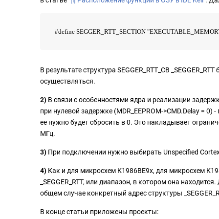
в статье
"
[i] Расположение функций в ОЗУ в IDE Keil
"
. Да
#define SEGGER_RTT_SECTION "EXECUTABLE_MEMOR
В результате структура SEGGER_RTT_CB _SEGGER_RTT бу
осуществляться.
2)
В связи с особенностями ядра и реализации задержк
при нулевой задержке (MDR_EEPROM->CMD.Delay = 0) - 
ее нужно будет сбросить в 0. Это накладывает ограни
МГц.
3)
При подключении нужно выбирать Unspecified Corte
4)
Как и для микросхем К1986ВЕ9x, для микросхем К19
_SEGGER_RTT, или диапазон, в котором она находится.
общем случае конкретный адрес структуры _SEGGER_RT
В конце статьи приложены проекты: