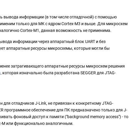
 вывода информации (в том числе отладочной) с помощью
рименим только для МК с ядром Cortex-M3 и выше. Для микросхем
налогично Cortex-M1, данная возможность не применима.
ывода информации через аппаратный блок UART и без
вует аппаратные ресурсы микросхемы, которые могли бы
е менее затрагивающего аппаратные ресурсы микросхем решения
)
, которая изначально была разработана SEGGER для JTAG-
тан для отладчиков J-Link, не привязан к конкретному JTAG-
R программное обеспечение для ПК предназначено только для J-
ивать фоновый доступ к памяти ("background memory access") - то
x-M или функционально аналогичным.