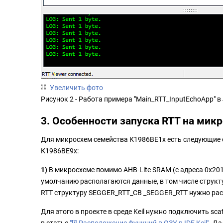
Увеличить фото
Рисунок 2 - Работа примера "Main_RTT_InputEchoApp" в 
3. Особенности запуска RTT на мик
Для микросхем семейства К1986ВЕ1x есть следующие 
К1986ВЕ9x:
1)
В микросхеме помимо AHB-Lite SRAM (с адреса 0x201
умолчанию располагаются данные, в том числе струк
RTT структуру SEGGER_RTT_CB _SEGGER_RTT нужно рас
Для этого в проекте в среде Keil нужно подключить s