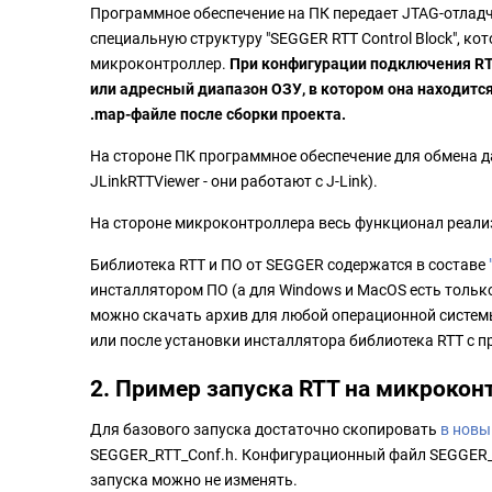
Программное обеспечение на ПК передает JTAG-отлад
специальную структуру "SEGGER RTT Control Block", кот
микроконтроллер.
При конфигурации подключения RTT
или адресный диапазон ОЗУ, в котором она находит
.map-файле после сборки проекта.
На стороне ПК программное обеспечение для обмена 
JLinkRTTViewer - они работают с J-Link).
На стороне микроконтроллера весь функционал реали
Библиотека RTT и ПО от SEGGER содержатся в составе
инсталлятором ПО (а для Windows и MacOS есть только
можно скачать архив для любой операционной системы
или после установки инсталлятора библиотека RTT с 
2. Пример запуска RTT на микроко
Для базового запуска достаточно скопировать
в новы
SEGGER_RTT_Conf.h. Конфигурационный файл SEGGER_R
запуска можно не изменять.