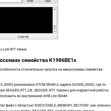
J-Link RTT Viewer
росхемах семейства К1986ВЕ1x
особенности относительно запуска на микросхемах семейства
0_0000) реализовано DTCM SRAM (c адреса 0x2000_0000), где по
тура SEGGER_RTT_CB _SEGGER_RTT. Однако для корректной работы
положить во внутреннюю AHB-Lite SRAM.
catter-файл c областью "EXECUTABLE_MEMORY_SECTION", как описано