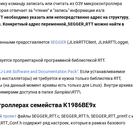
чику команду записать или считать из ОЗУ микроконтроллера
орая отвечает за "чтение" и "запись" информации из/в
 необходимо указать или непосредственно адрес на структуру,
ся. Конкретный адрес переменной_SEGGER_RTT можно найти в
данными предоставляется
SEGGER
(JLinkRTTClient, JLinkRTTLogger,
зуется проприетарной программной библиотекой RTT.
"
J-Link Software and Documentation Pack
"
. Если устанавливаемое
 инсталляторы) не требуется и нужна только библиотека RTT,
 (на данный момент архивы есть только для Linux). Внутри архива
примерами доступна в папке
Samples\RTT\
.
нтроллерах семейства К1986ВЕ9x
й проект
файлы SEGGER_RTT.c, SEGGER_RTT.h, SEGGER_RTT_printf.c 
TT_Conf.h содержит ряд настроек, которые в рамках базового