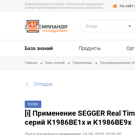
Информационный портал технической поддержки
На сайт 
Центра проектирования интегральных микросхем
Везде
ТЕХПОДДЕРЖКА
База знаний
Продукты
Орг
Главная
База знаний
Применение
Программирование 3
Отладка
55380
[i] Применение SEGGER Real Tim
серий К1986ВЕ1x и К1986ВЕ9x
Дата последнего изменения: 16.06.2026 16:56:30