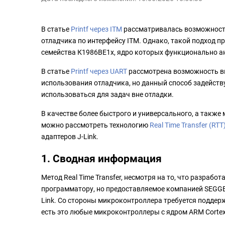
В статье
Printf через ITM
рассматривалась возможность
отладчика по интерфейсу ITM. Однако, такой подход п
семейства К1986ВЕ1x, ядро которых функционально а
В статье
Printf через UART
рассмотрена возможность в
использования отладчика, но данный способ задейст
использоваться для задач вне отладки.
В качестве более быстрого и универсального, а такж
можно рассмотреть технологию
Real Time Transfer
(RTT
адаптеров J-Link.
1. Сводная информация
Метод Real Time Transfer, несмотря на то, что разрабо
программатору, но предоставляемое компанией SEGGE
Link. Со стороны микроконтроллера требуется поддерж
есть это любые микроконтроллеры с ядром ARM Corte