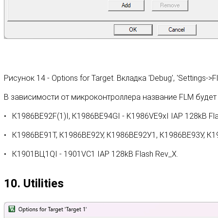
Рисунок 14 - Options for Target. Вкладка 'Debug', 'Settings-
В зависимости от микроконтроллера название FLM будет 
К1986ВЕ92F(1)I, К1986ВЕ94GI - K1986VE9xI IAP 128kB Fla
К1986ВЕ91Т, К1986ВЕ92У, К1986ВЕ92У1, К1986ВЕ93У, К19
К1901ВЦ1QI - 1901VC1 IAP 128kB Flash Rev_X.
10. Utilities