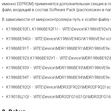
именно EEPROM) применяется дополнительная секция в па
файл, входящий в состав Software Pack (расположен в па
В зависимости от микроконтроллера путь к scatter-файлу
К1986ВЕ92FI, К1986ВЕ92F1I - .\RTE\Device\K1986VE92xI\
К1986ВЕ94GI - .\RTE\Device\K1986VE94GI\K1986VE9xI.sc
К1986ВЕ91Т - .\RTE\Device\MDR1986BE91\MDR1986VE9x.s
К1986ВЕ92У, К1986ВЕ92У1 - .\RTE\Device\MDR1986BE92
К1986ВЕ93У - .\RTE\Device\MDR1986BE93\MDR1986VE9x.s
К1986ВЕ94Т - .\RTE\Device\MDR1986BE94\MDR1986VE9x.s
К1986ВЕ92QI - .\RTE\Device\MDR32F9Q2I\MDR32F9Q2I.sct
К1901ВЦ1QI - .\RTE\Device\MDR32FG16S1QI\MDR32FG16S