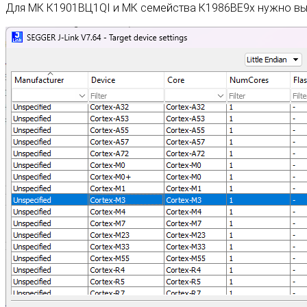
Для МК К1901ВЦ1QI и МК семейства К1986ВЕ9x нужно вы