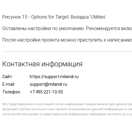
Рисунок 15 - Options for Target. Вкладка 'Utilities'
Оставлены настройки по умолчанию. Рекомендуется вкл
После настройки проекта можно приступить к написани
Контактная информация
Сайт:
https://support.milandr.ru
E-mail:
support@milandr.ru
Телефон:
+7 495 221-13-55
Вся представленная в настоящей статье информация предназначена для демонстр
возражает против частичного или полного использования данной информации в про
неточностей или ошибок в представленной информации необходимо написать на sup