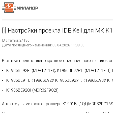
[i] Настройки проекта IDE Keil для МК
ID статьи: 24186
Дата последнего изменения: 08.04.2026 11:38:50
В статье представлено краткое описание всех вкладок оп
К1986ВЕ92FI (MDR1211FI), К1986ВЕ92F1I (MDR1211F1I),
К1986ВЕ91Т, К1986ВЕ92У, К1986ВЕ92У1, К1986ВЕ93У, К1
К1986ВЕ92QI (MDR32F9Q2I).
А также для микроконтроллера К1901ВЦ1QI (MDR32FG16S