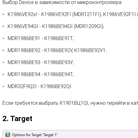
Выбор Device в зависимости от микроконтроллера:
K1986VE92xI - K1986VE92FI (MDR1211FI), K1986VE92F1I 
K1986VE94GI - К1986ВЕ94GI (MDR1209GI);
MDR1986BE91 - К1986ВЕ91Т;
MDR1986BE92 - К1986ВЕ92У, К1986ВЕ92У1;
MDR1986BE93 - К1986ВЕ93У;
MDR1986BE94 - К1986ВЕ94Т;
MDR32F9Q2I - К1986ВЕ92QI.
Если требуется выбрать К1901ВЦ1QI, нужно перейти в к
2. Target