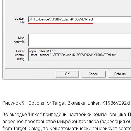
Рисунок 9 - Options for Target. Вкладка 'Linker', K1986VE92xI
Во вкладке 'Linker' приведены настройки компоновщика.
адресное пространство микроконтроллера (адресация обла
from Target Dialog', то Keil автоматически генерирует sca