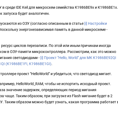
 в среде IDE Keil для микросхем семейства К1986ВЕ9x и К1986ВЕ1x.
к запуска будет аналогичен.
скаются из ОЗУ (согласно описанным в статье
[i] Настройки
поскольку энергонезависимая память в данной микросхеме -
ресурс циклов перезаписи. По этой или иным причинам иногда
ком в ОЗУ-памяти микроконтроллера. Рассмотрим, как это можно
мигания светодиодами -
[i] Проект "Hello, World" для МК К1986ВЕ92QI
1QI (К1986ВЕ1FI, К1986ВЕ1GI)
.
оллере проект "HelloWorld" и убедиться, что светодиод мигает.
апример, HelloWorld_RAM, чтобы не испортить исходный проект.
раза значение задержек, определяющих период мигания
а чаще. Таким образом, при загрузке из Flash мигание будет в 2
У. Таким образом можно будет узнать, какая программа работает 