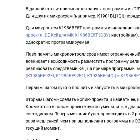
В данной статье описывается запуск программы из ОЗУ
Для других микросхем (например, К1901ВЦ1QI) порядо
Для микросхем К1986ВЕ8Т программы изначально запу
проекта IDE Keil для МК К1986ВЕ8Т (ОЗУ)
настройкам), 
однократно программируемая.
Flash-память микроконтроллеров имеет ограниченный 
возникает необходимость разместить программу цели
реализовать средствами Keil, на примере программы 
(К1986ВЕ92FI, К1986ВЕ92F1I, К1986ВЕ94GI) и К1986ВЕ
Первым шагом нужно прошить и запустить в микроконтр
Вторым шагом - сделать копию проекта и назвать ее, н
Кроме этого в новом проекте нужно уменьшить в два 
светодиодом. Теперь мигание будет происходить в 2 раз
раза медленней, чем при выполнении программы из ОЗ
текущий момент.