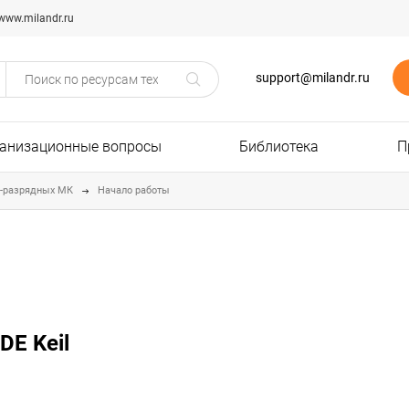
www.milandr.ru
support@milandr.ru
анизационные вопросы
Библиотека
П
2-разрядных МК
Начало работы
DE Keil