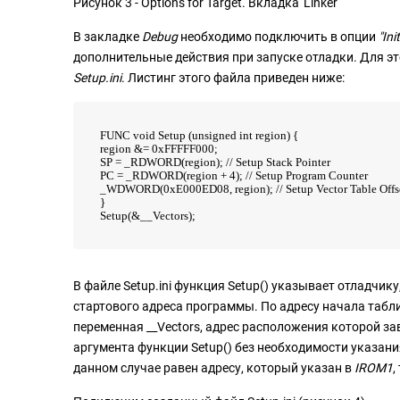
Рисунок 3 - Options for Target. Вкладка 'Linker'
В закладке
Debug
необходимо подключить в опции
"Ini
дополнительные действия при запуске отладки. Для эт
Setup.ini
. Листинг этого файла приведен ниже:
FUNC void Setup (unsigned int region) {
region &= 0xFFFFF000;
SP = _RDWORD(region); // Setup Stack Pointer
PC = _RDWORD(region + 4); // Setup Program Counter
_WDWORD(0xE000ED08, region); // Setup Vector Table Offse
}
Setup(&__Vectors);
В файле Setup.ini функция Setup() указывает отладчи
стартового адреса программы. По адресу начала табли
переменная __Vectors, адрес расположения которой за
аргумента функции Setup() без необходимости указани
данном случае равен адресу, который указан в
IROM1
,