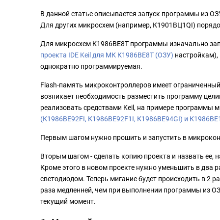
В данной статье описывается запуск программы из ОЗУ
Для других микросхем (например, К1901ВЦ1QI) порядо
Для микросхем К1986ВЕ8Т программы изначально запу
проекта IDE Keil для МК К1986ВЕ8Т (ОЗУ)
настройкам), 
однократно программируемая.
Flash-память микроконтроллеров имеет ограниченный 
возникает необходимость разместить программу цели
реализовать средствами Keil, на примере программы 
(К1986ВЕ92FI, К1986ВЕ92F1I, К1986ВЕ94GI) и К1986ВЕ
Первым шагом нужно прошить и запустить в микроконтр
Вторым шагом - сделать копию проекта и назвать ее, н
Кроме этого в новом проекте нужно уменьшить в два 
светодиодом. Теперь мигание будет происходить в 2 раз
раза медленней, чем при выполнении программы из ОЗ
текущий момент.