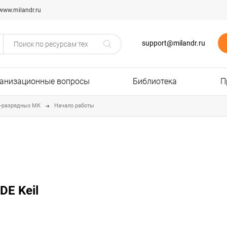
www.milandr.ru
support@milandr.ru
анизационные вопросы
Библиотека
П
2-разрядных МК
Начало работы
DE Keil