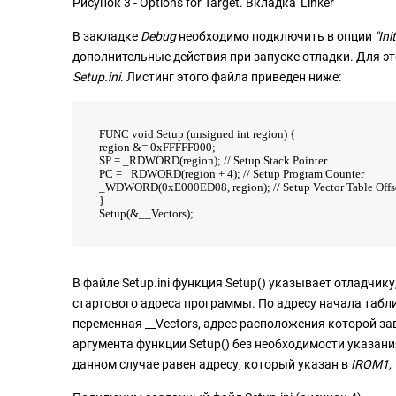
Рисунок 3 - Options for Target. Вкладка 'Linker'
В закладке
Debug
необходимо подключить в опции
"Ini
дополнительные действия при запуске отладки. Для эт
Setup.ini
. Листинг этого файла приведен ниже:
FUNC void Setup (unsigned int region) {
region &= 0xFFFFF000;
SP = _RDWORD(region); // Setup Stack Pointer
PC = _RDWORD(region + 4); // Setup Program Counter
_WDWORD(0xE000ED08, region); // Setup Vector Table Offse
}
Setup(&__Vectors);
В файле Setup.ini функция Setup() указывает отладчи
стартового адреса программы. По адресу начала табли
переменная __Vectors, адрес расположения которой за
аргумента функции Setup() без необходимости указани
данном случае равен адресу, который указан в
IROM1
,