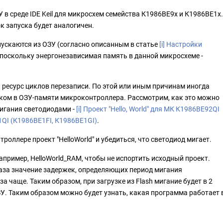
 в среде IDE Keil для микросхем семейства К1986ВЕ9x и К1986ВЕ1x.
к запуска будет аналогичен.
скаются из ОЗУ (согласно описанным в статье
[i] Настройки
поскольку энергонезависимая память в данной микросхеме -
ресурс циклов перезаписи. По этой или иным причинам иногда
ком в ОЗУ-памяти микроконтроллера. Рассмотрим, как это можно
мигания светодиодами -
[i] Проект "Hello, World" для МК К1986ВЕ92QI
1QI (К1986ВЕ1FI, К1986ВЕ1GI)
.
оллере проект "HelloWorld" и убедиться, что светодиод мигает.
апример, HelloWorld_RAM, чтобы не испортить исходный проект.
раза значение задержек, определяющих период мигания
а чаще. Таким образом, при загрузке из Flash мигание будет в 2
У. Таким образом можно будет узнать, какая программа работает 