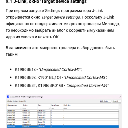
9.1 J-Link, окно 'Target device settings'
При первом запуске 'Settings' программатора J-Link
открывается окно
Target device settings
. Поскольку J-Link
официально не поддерживает микроконтроллеры Миландр,
то необходимо выбрать аналог с корректным указанием
ядра из списка и нажать ОК.
В зависимости от микроконтроллера выбор должен быть
таким:
К1986ВЕ1x -
"Unspecified Cortex-M1"
,
К1986ВЕ9x, К1901ВЦ1QI -
"Unspecified Cortex-M3"
.
К1986ВЕ8Т, К1986ВК01GI -
"Unspecified Cortex-M4"