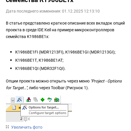
Дата последнего изменения: 01.12.2025 12:13:10
В статье представлено краткое описание всех вкладок опций
проекта в среде IDE Keil на примере микроконтроллеров
семейства К1986ВЕ1x:
К1986ВЕ1FI (MDR1213FI), К1986ВЕ1GI (MDR1213GI);
К1986ВЕ1Т, К1986ВЕ1АТ;
К1986ВЕ1QI (MDR32F1QI).
Опции проекта можно открыть через меню
"Project - Options
for Target…"
, либо через Toolbar (Рисунок 1).
Увеличить фото