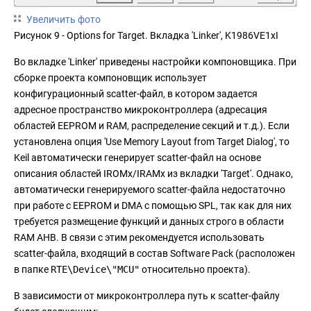
Увеличить фото
Рисунок 9 - Options for Target. Вкладка 'Linker', K1986VE1xI
Во вкладке 'Linker' приведены настройки компоновщика. При
сборке проекта компоновщик использует
конфигурационный scatter-файл, в котором задается
адресное пространство микроконтроллера (адресация
областей EEPROM и RAM, распределение секций и т.д.). Если
установлена опция 'Use Memory Layout from Target Dialog', то
Keil автоматически генерирует scatter-файл на основе
описания областей IROMx/IRAMx из вкладки 'Target'. Однако,
автоматически генерируемого scatter-файла недостаточно
при работе с EEPROM и DMA с помощью SPL, так как для них
требуется размещение функций и данных строго в области
RAM AHB. В связи с этим рекомендуется использовать
scatter-файла, входящий в состав Software Pack (расположен
в папке
RTE\Device\"MCU"
относительно проекта).
В зависимости от микроконтроллера путь к scatter-файлу