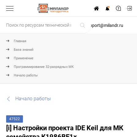
ТЕХПОДДЕРЖКА
support@milandr.ru
Главная
База знаний
Применение
Программирование 32-разрядных МК
Начало работы
Начало работы
47522
[i] Настройки проекта IDE Keil для МК
семейства К1986ВЕ1x