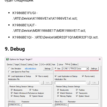
будет следующим:
К1986ВЕ1FI/GI -
.\RTE\Device\K1986VE1xI\K1986VE1xI.sct;
К1986ВЕ1(А)Т -
.\RTE\Device\MDR1986BE1T\MDR1986VE1T.sct;
К1986ВЕ1QI - .\RTE\Device\MDR32F1QI\MDR32F1QI.sct.
9. Debug