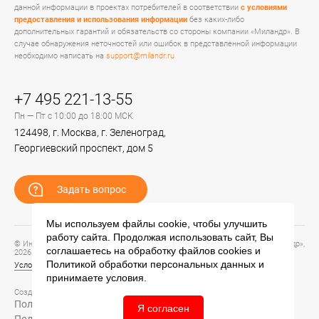
данной информации в проектах потребителей в соответствии
с условиями
предоставления и использования информации
без каких-либо
дополнительных гарантий и обязательств со стороны компании «Миландр». В
случае обнаружения неточностей или ошибок в представленной информации
необходимо написать на
support@milandr.ru
+7 495 221-13-55
Пн — Пт с 10:00 до 18:00 МСК
124498, г. Москва, г. Зеленоград,
Георгиевский проспект, дом 5
Задать вопрос
Мы используем файлы cookie, чтобы улучшить
работу сайта. Продолжая использовать сайт, Вы
© Информационный портал технической поддержки ЦП ИС АО «ПКК Миландр»,
соглашаетесь на обработку файлов
cookies
и
2026
Политикой обработки персональных данных
и
Условия предоставления и использования информации
принимаете условия.
Создание сайта –
Политика обработки персональных данных
Я согласен