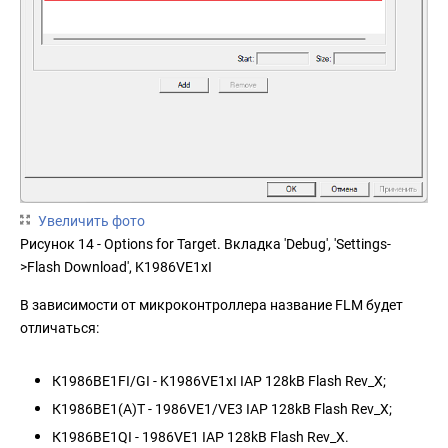
Увеличить фото
Рисунок 14 - Options for Target. Вкладка 'Debug', 'Settings-
>Flash Download', K1986VE1xI
В зависимости от микроконтроллера название FLM будет
отличаться:
К1986ВЕ1FI/GI - K1986VE1xI IAP 128kB Flash Rev_X;
К1986ВЕ1(А)Т - 1986VE1/VE3 IAP 128kB Flash Rev_X;
К1986ВЕ1QI - 1986VE1 IAP 128kB Flash Rev_X.