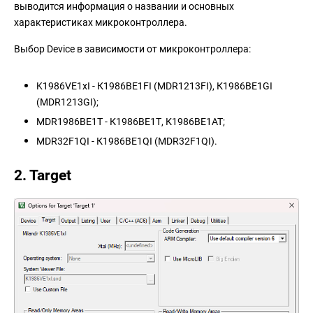
выводится информация о названии и основных
характеристиках микроконтроллера.
Выбор Device в зависимости от микроконтроллера:
K1986VE1xI - К1986ВЕ1FI (MDR1213FI), К1986ВЕ1GI
(MDR1213GI);
MDR1986BE1T - К1986ВЕ1Т, К1986ВЕ1АТ;
MDR32F1QI - К1986ВЕ1QI (MDR32F1QI).
2. Target