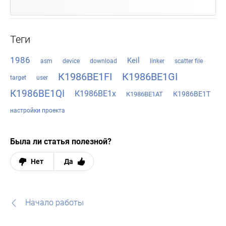
Теги
1986
Keil
asm
device
download
linker
scatter file
К1986ВЕ1FI
К1986ВЕ1GI
target
user
К1986ВЕ1QI
К1986ВЕ1x
К1986ВЕ1Т
К1986ВЕ1АТ
настройки проекта
Была ли статья полезной?
Нет
Да
Начало работы