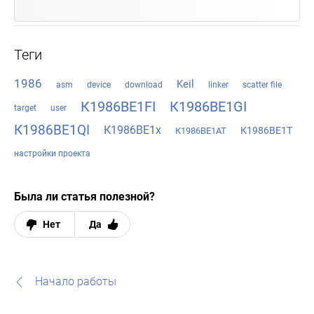
Теги
1986
Keil
asm
device
download
linker
scatter file
К1986ВЕ1FI
К1986ВЕ1GI
target
user
К1986ВЕ1QI
К1986ВЕ1x
К1986ВЕ1Т
К1986ВЕ1АТ
настройки проекта
Была ли статья полезной?
Нет
Да
Начало работы