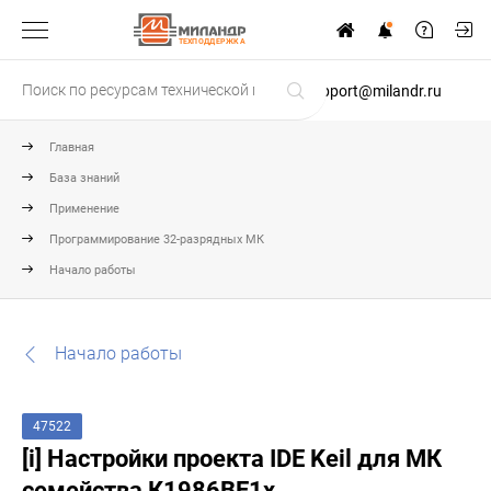
ТЕХПОДДЕРЖКА
support@milandr.ru
Главная
База знаний
Применение
Программирование 32-разрядных МК
Начало работы
Начало работы
47522
[i] Настройки проекта IDE Keil для МК
семейства К1986ВЕ1x