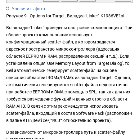
Увеличить фото
Рисунок 9 - Options for Target. Вкладка 'Linker', K1986VE1xI
Во вкладке 'Linker' приведены настройки компоновщика. При
сборке проекта компоновщик использует
конфигурационный scatter-файл, в котором задается
адресное пространство микроконтроллера (адресация
областей EEPROM и RAM, распределение секций и т.д.). Если
установлена опция 'Use Memory Layout from Target Dialog', то
Keil автоматически генерирует scatter-файл на основе
описания областей IROMx/IRAMx из вкладки 'Target'. Однако,
автоматически генерируемого scatter-файла недостаточно
при работе с EEPROM и DMA с помощью SPL, так как для них
требуется размещение функций и данных строго в области
RAM AHB. В связи с этим рекомендуется использовать
scatter-файла, входящий в состав Software Pack (расположен
в папке
RTE\Device\"MCU"
относительно проекта).
В зависимости от микроконтроллера путь к scatter-файлу