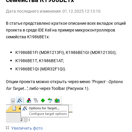
Дата последнего изменения: 01.12.2025 12:13:10
В статье представлено краткое описание всех вкладок опций
проекта в среде IDE Keil на примере микроконтроллеров
семейства К1986ВЕ1x:
К1986ВЕ1FI (MDR1213FI), К1986ВЕ1GI (MDR1213GI);
К1986ВЕ1Т, К1986ВЕ1АТ;
К1986ВЕ1QI (MDR32F1QI).
Опции проекта можно открыть через меню
"Project - Options
for Target…"
, либо через Toolbar (Рисунок 1).
Увеличить фото