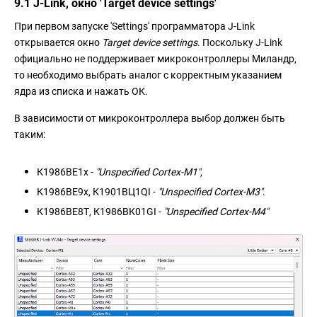
9.1 J-Link, окно 'Target device settings'
При первом запуске 'Settings' программатора J-Link
открывается окно
Target device settings
. Поскольку J-Link
официально не поддерживает микроконтроллеры Миландр,
то необходимо выбрать аналог с корректным указанием
ядра из списка и нажать ОК.
В зависимости от микроконтроллера выбор должен быть
таким:
К1986ВЕ1x -
"Unspecified Cortex-M1"
,
К1986ВЕ9x, К1901ВЦ1QI -
"Unspecified Cortex-M3"
.
К1986ВЕ8Т, К1986ВК01GI -
"Unspecified Cortex-M4"