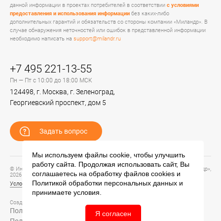
данной информации в проектах потребителей в соответствии
с условиями
предоставления и использования информации
без каких-либо
дополнительных гарантий и обязательств со стороны компании «Миландр». В
случае обнаружения неточностей или ошибок в представленной информации
необходимо написать на
support@milandr.ru
+7 495 221-13-55
Пн — Пт с 10:00 до 18:00 МСК
124498, г. Москва, г. Зеленоград,
Георгиевский проспект, дом 5
Задать вопрос
Мы используем файлы cookie, чтобы улучшить
работу сайта. Продолжая использовать сайт, Вы
© Информационный портал технической поддержки ЦП ИС АО «ПКК Миландр»,
соглашаетесь на обработку файлов
cookies
и
2026
Политикой обработки персональных данных
и
Условия предоставления и использования информации
принимаете условия.
Создание сайта –
Политика обработки персональных данных
Я согласен