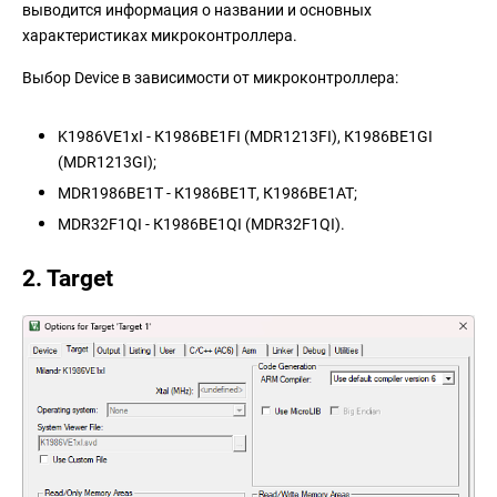
выводится информация о названии и основных
характеристиках микроконтроллера.
Выбор Device в зависимости от микроконтроллера:
K1986VE1xI - К1986ВЕ1FI (MDR1213FI), К1986ВЕ1GI
(MDR1213GI);
MDR1986BE1T - К1986ВЕ1Т, К1986ВЕ1АТ;
MDR32F1QI - К1986ВЕ1QI (MDR32F1QI).
2. Target