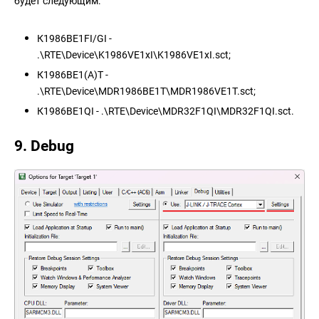
будет следующим:
К1986ВЕ1FI/GI -
.\RTE\Device\K1986VE1xI\K1986VE1xI.sct;
К1986ВЕ1(А)Т -
.\RTE\Device\MDR1986BE1T\MDR1986VE1T.sct;
К1986ВЕ1QI - .\RTE\Device\MDR32F1QI\MDR32F1QI.sct.
9. Debug