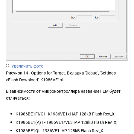
Увеличить фото
Рисунок 14 - Options for Target. Вкладка 'Debug', 'Settings-
>Flash Download', K1986VE1xI
В зависимости от микроконтроллера название FLM будет
отличаться:
К1986ВЕ1FI/GI - K1986VE1xI IAP 128kB Flash Rev_X;
К1986ВЕ1(А)Т - 1986VE1/VE3 IAP 128kB Flash Rev_X;
К1986ВЕ1QI - 1986VE1 IAP 128kB Flash Rev_X.