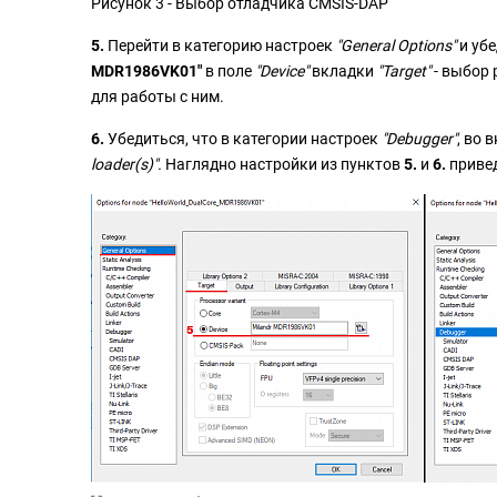
Рисунок 3 - Выбор отладчика CMSIS-DAP
5.
Перейти в категорию настроек
"General Options"
и убе
MDR1986VK01"
в поле
"Device"
вкладки
"Target"
- выбор
для работы с ним.
6.
Убедиться, что в категории настроек
"Debugger"
, во 
loader(s)".
Наглядно настройки из пунктов
5.
и
6.
привед