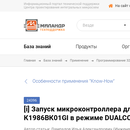
Информационный портал технической поддержки
На сайт 
Центра проектирования интегральных микросхем
Везде
ТЕХПОДДЕРЖКА
База знаний
Продукты
Орг
Главная
База знаний
Применение
Программирование 3
Особенности применения "Know-How"
24396
[i] Запуск микроконтроллера д
К1986ВК01GI в режиме DUALCOR
Автор статьи: Лампадов Илья Александрович (Инжене