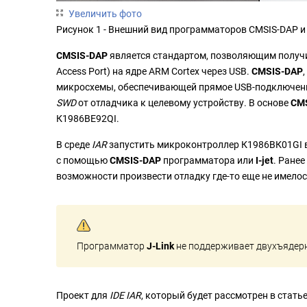
Увеличить фото
Рисунок 1 - Внешний вид программаторов CMSIS-DAP и I
CMSIS-DAP
является стандартом, позволяющим получит
Access Port) на ядре ARM Cortex через USB.
CMSIS-DAP
микросхемы, обеспечивающей прямое USB-подключение
SWD
от отладчика к целевому устройству. В основе
CM
К1986ВЕ92QI.
В среде
IAR
запустить микроконтроллер К1986ВК01GI 
с помощью
CMSIS-DAP
программатора или
I-jet
. Ранее
возможности произвести отладку где-то еще не имелос
Программатор
J-Link
не поддерживает двухъядерн
Проект для
IDE IAR
, который будет рассмотрен в стать