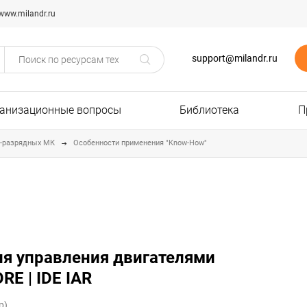
www.milandr.ru
support@milandr.ru
анизационные вопросы
Библиотека
П
2-разрядных МК
Особенности применения "Know-How"
ля управления двигателями
E | IDE IAR
р)