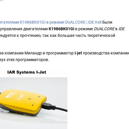
гателями К1986ВК01GI в режиме DUALCORE | IDE Keil
были
 управления двигателями
К1986ВК01GI
в режиме
DUALCORE
в
IDE
ендуется к прочтению, так как большая часть теоретической
ва компании Миландр и программатор
I-jet
производства компани
двух этих программаторов.