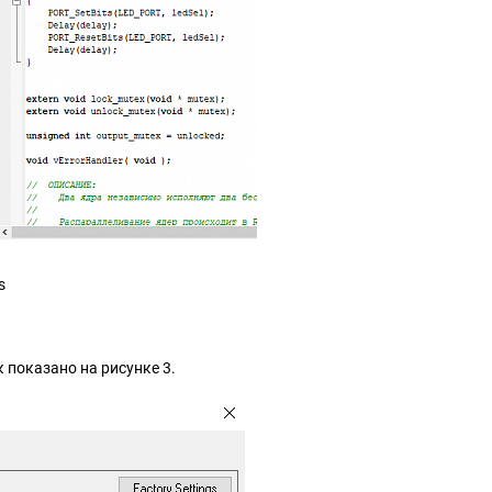
s
ак показано на рисунке 3.