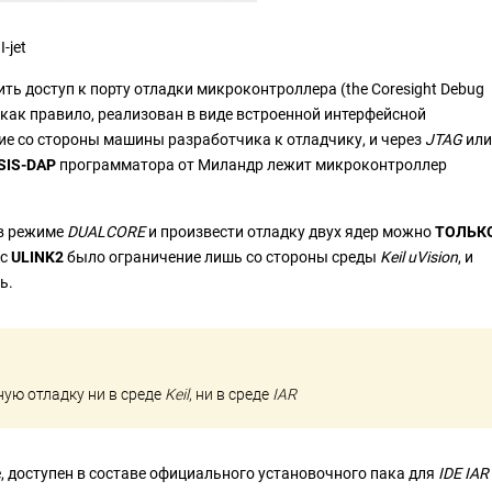
-jet
ь доступ к порту отладки микроконтроллера (the Coresight Debug
, как правило, реализован в виде встроенной интерфейсной
 со стороны машины разработчика к отладчику, и через
JTAG
или
SIS-DAP
программатора от Миландр лежит микроконтроллер
в режиме
DUALCORE
и произвести отладку двух ядер можно
ТОЛЬК
 с
ULINK2
было ограничение лишь со стороны среды
Keil uVision
, и
ь.
ую отладку ни в среде
Keil
, ни в среде
IAR
е, доступен в составе официального установочного пака для
IDE IAR