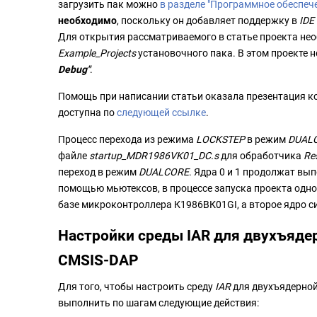
загрузить пак можно
в разделе "Программное обеспеч
необходимо
, поскольку он добавляет поддержку в
IDE
Для открытия рассматриваемого в статье проекта не
Example_Projects
установочного пака. В этом проекте
Debug"
.
Помощь при написании статьи оказала презентация ко
доступна по
следующей ссылке
.
Процесс перехода из режима
LOCKSTEP
в режим
DUAL
файле
startup_MDR1986VK01_DC.s
для обработчика
Re
переход в режим
DUALCORE
. Ядра 0 и 1 продолжат вы
помощью мьютексов, в процессе запуска проекта одно
базе микроконтроллера К1986ВК01GI, а второе ядро с
Настройки среды IAR для двухъяд
CMSIS-DAP
Для того, чтобы настроить среду
IAR
для двухъядерно
выполнить по шагам следующие действия: