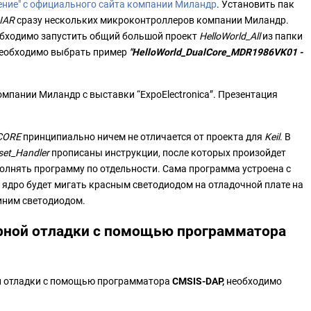
ение" с официального сайта компании Миландр
. Установить пак
 IAR
сразу нескольких микроконтроллеров компании Миландр.
обходимо запустить общий большой проект
HelloWorld_All
из папки
 необходимо выбрать пример
"HelloWorld_DualCore_MDR1986VK01 -
мпании Миландр с выставки “ExpoElectronica”. Презентация
CORE
принципиально ничем не отличается от проекта для
Keil
. В
set_Handler
прописаны инструкции, после которых произойдет
полнять программу по отдельности. Сама программа устроена с
 ядро будет мигать красным светодиодом на отладочной плате на
иним светодиодом.
ерной отладки с помощью программатора
й отладки с помощью программатора
CMSIS-DAP,
необходимо