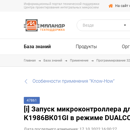
Информационный портал технической поддержки
На сайт 
Центра проектирования интегральных микросхем
Везде
ТЕХПОДДЕРЖКА
База знаний
Продукты
Орг
Главная
База знаний
Применение
Программирование 3
Особенности применения "Know-How"
47861
[i] Запуск микроконтроллера д
К1986ВК01GI в режиме DUALCORE
Дата последнего изменения: 17.10.2022 16:00:27