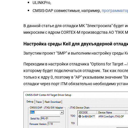
ULINKPro,
CMSIS-DAP совместимые, например,
программатор
В данной статье для отладки МК "Электросила" будет
микросхем с ядром CORTEX-M производства АО "ПКК М
Настройка среды Keil для двухъядерной отлад
Запустим проект "SMP" и выполним настройку среды Ke
Переходим в настройки отладчика "Options for Target→
которому будет подключаться отладчик. Так как после
только к ядру 0, поэтому в "AP" указываем значение "
отладки через порт ITM обязательно необходимо устано