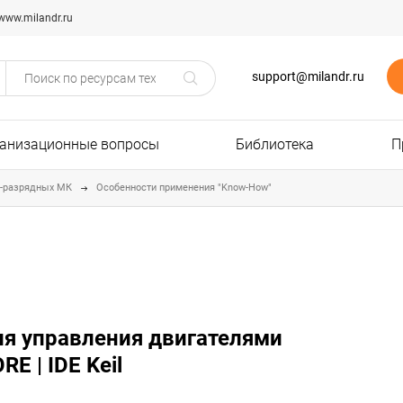
www.milandr.ru
support@milandr.ru
анизационные вопросы
Библиотека
П
2-разрядных МК
Особенности применения "Know-How"
ля управления двигателями
 | IDE Keil