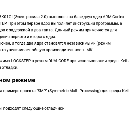
01GI (Электросила 2.0) выполнен на базе двух ядер ARM Cortex-
TEP. При этом первое ядро выполняет инструкции программы, а
дра с задержкой в два такта. Данный режим применяется для
ения первого и второго ядра.
чен, и тогда два ядра становятся независимыми (режим
что увеличивает общую производительность МК.
ежима LOCKSTEP в режим DUALCORE при использовании среды Keil, 
 отладки.
рном режиме
римере проекта "SMP" (Symmetric Multi-Processing) для среды Keil
eil подходят следующие отладчики: