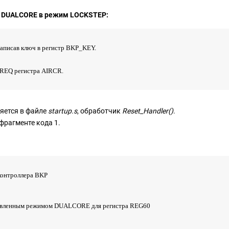
 DUALCORE в режим LOCKSTEP:
 записав ключ в регистр BKP_KEY.
TREQ регистра AIRCR.
яется в файле
startup.s
, обработчик
Reset_Handler()
.
фрагменте кода 1.
контроллера BKP
новленным режимом DUALCORE для регистра REG60