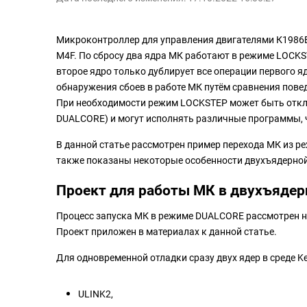
Микроконтроллер для управления двигателями К1986ВК
M4F. По сбросу два ядра МК работают в режиме LOCKS
второе ядро только дублирует все операции первого я
обнаружения сбоев в работе МК путём сравнения повед
При необходимости режим LOCKSTEP может быть отклю
DUALCORE) и могут исполнять различные программы, 
В данной статье рассмотрен пример перехода МК из р
также показаны некоторые особенности двухъядерной
Проект для работы МК в двухъяде
Процесс запуска МК в режиме DUALCORE рассмотрен на п
Проект приложен в материалах к данной статье.
Для одновременной отладки сразу двух ядер в среде K
ULINK2,