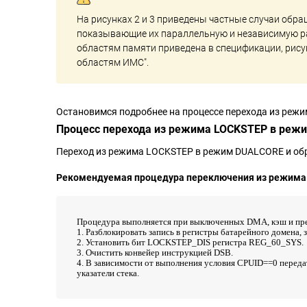
На рисунках 2 и 3 приведены частные случаи обр
показывающие их параллельную и независимую ра
областям памяти приведена в спецификации, рису
областям ИМС".
Остановимся подробнее на процессе перехода из реж
Процесс перехода из режима LOCKSTEP в реж
Переход из режима LOCKSTEP в режим DUALCORE и об
Рекомендуемая процедура переключения из режима
Процедура выполняется при выключенных DMA, кэш и пр
1. Разблокировать запись в регистры батарейного домена,
2. Установить бит LOCKSTEP_DIS регистра REG_60_SYS.
3. Очистить конвейер инструкцией DSB.
4. В зависимости от выполнения условия CPUID==0 передат
указатели стека.