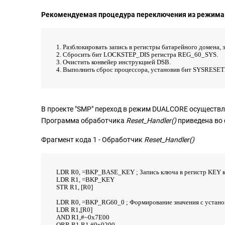
Рекомендуемая процедура переключения из режима
1. Разблокировать запись в регистры батарейного домена,
2. Сбросить бит LOCKSTEP_DIS регистра REG_60_SYS.
3. Очистить конвейер инструкцией DSB.
4. Выполнить сброс процессора, установив бит SYSRESE
В проекте "SMP" переход в режим DUALCORE осуществл
Программа
обработчика
Reset_Handler()
приведена во 
Фрагмент кода 1 - Обработчик
Reset_Handler()
LDR R0, =BKP_BASE_KEY ; Запись ключа в регистр KEY 
LDR R1, =BKP_KEY
STR R1, [R0]
LDR R0, =BKP_RG60_0 ; Формирование значения с уста
LDR R1,[R0]
AND R1,#~0x7E00
ORR R1,R1,#0x0200