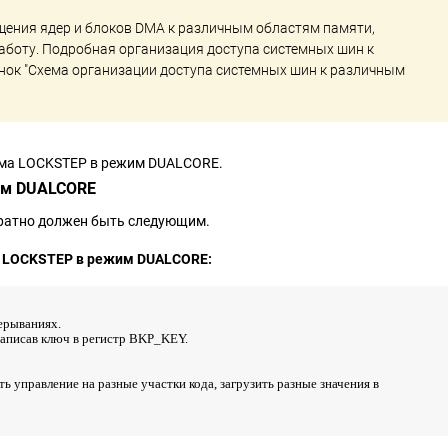
ащения ядер и блоков DMA к различным областям памяти,
боту. Подробная организация доступа системных шин к
нок "Схема организации доступа системных шин к различным
има LOCKSTEP в режим DUALCORE.
им DUALCORE
ратно должен быть следующим.
 LOCKSTEP в режим DUALCORE:
ерываниях.
 записав ключ в регистр BKP_KEY.
ь управление на разные участки кода, загрузить разные значения в