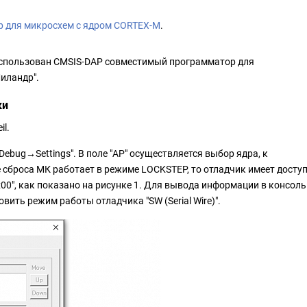
 для микросхем с ядром CORTEX-M
.
 использован CMSIS-DAP совместимый программатор для
иландр".
ки
il.
Debug→Settings". В поле "AP" осуществляется выбор ядра, к
 сброса МК работает в режиме LOCKSTEP, то отладчик имеет досту
0x00", как показано на рисунке 1. Для вывода информации в консоль
вить режим работы отладчика "SW (Serial Wire)".