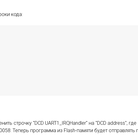
роки кода:
нить строчку "DCD UART1_IRQHandler" на "DCD address", где
0058. Теперь программа из Flash-памяти будет отправлят