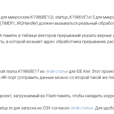
для микросхем К1986ВЕ1QI,
startup_K1986VE1xI.S
для микро
(
TIMER1_IRQHandler
) должен вызываться реальный обработ
sh-памяти, в таблице векторов прерываний указать верные
ять, в которой возьмёт адрес обработчика прерывания, ра
ной платы
К
1986ВЕ1Т
из
этой статьи
для IDE Keil. Этот прое
 ИК-порт (отправить данные можно со второй такой же пл
роект, загружаемый во Flash-память, чтобы наладить корр
etup.ini
для запуска из ОЗУ согласно
этой статье
. Для удоб