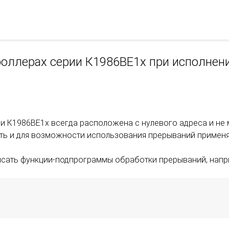
троллерах серии К1986ВЕ1x при исполнен
и К1986ВЕ1x всегда расположена с нулевого адреса и не
ать и для возможности использования прерываний примен
писать функции-подпрограммы обработки прерываний, напр