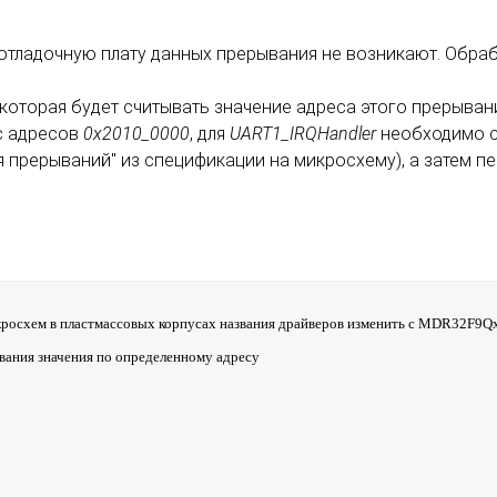
 отладочную плату данных прерывания не возникают. Обра
которая будет считывать значение адреса этого прерывани
 адресов
0x2010_0000
, для
UART1_IRQHandler
необходимо с
прерываний" из спецификации на микросхему), а затем п
икросхем в пластмассовых корпусах названия драйверов изменить с MDR32F9Qx
вания значения по определенному адресу