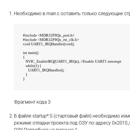
Необходимо в main.c оставить только следующие ст
#include <MDR32F9Qx_port.h>
#include <MDR32F9Qx_rst_clk.h>
void UART1_IRQHandler(void);
int main()
{
NVIC_EnableIRQ(UART1_IRQn); //Enable UART1 interrupt
while(1) {
UART1_IRQHandler();
}
}
Фрагмент кода 3
В файле startup*.S (стартовый файл) необходимо изме
режиме отладки проекта под ОЗУ по адресу 0x2010_
ОЗУ. Подробнее на рисунке 1: