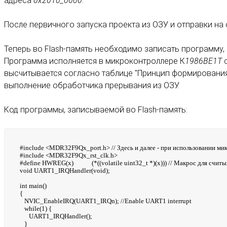
адреса
0x2010_0000
.
После первичного запуска проекта из ОЗУ и отправки на
Теперь во Flash-память необходимо записать программу, 
Программа исполняется в микроконтроллере К
1986ВЕ1Т
с
высчитывается согласно таблице "Принцип формирования 
выполнение обработчика прерывания из ОЗУ.
Код программы, записываемой во Flash-память:
#include <MDR32F9Qx_port.h> // Здесь и далее - при использовании м
#include <MDR32F9Qx_rst_clk.h>
#define HWREG(x) (*((volatile uint32_t *)(x))) // Макрос для считы
void UART1_IRQHandler(void);
int main()
{
NVIC_EnableIRQ(UART1_IRQn); //Enable UART1 interrupt
while(1) {
UART1_IRQHandler();
}