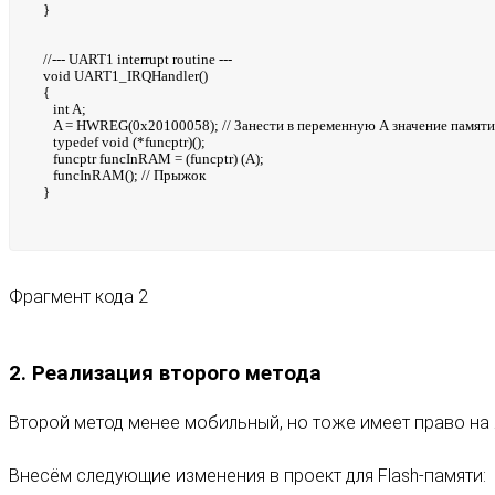
}
//--- UART1 interrupt routine ---
void UART1_IRQHandler()
{
int A;
A = HWREG(0x20100058); // Занести в переменную А значение памяти
typedef void (*funcptr)();
funcptr funcInRAM = (funcptr) (A);
funcInRAM(); // Прыжок
}
Фрагмент кода 2
2. Реализация второго метода
Второй метод менее мобильный, но тоже имеет право на
Внесём следующие изменения в проект для Flash-памяти: