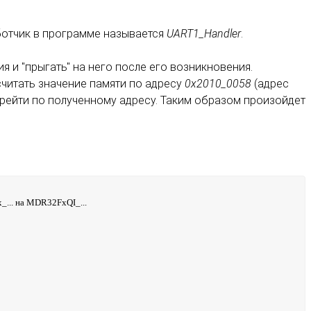
ботчик в программе называется
UART1_Handler
.
я и "прыгать" на него после его возникновения.
читать значение памяти по адресу
0x2010_0058
(адрес
ерейти по полученному адресу. Таким образом произойдет
_... на MDR32FxQI_...