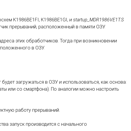
схем К1986ВЕ1FI, К1986ВЕ1GI, и
startup_MDR1986VE1T.S
чик прерываний, расположенный в памяти ОЗУ.
 адреса этих обработчиков. Тогда при возникновении
сположенного в ОЗУ.
кт будет загружаться в ОЗУ и использоваться, как основа:
аты или со смартфона). По аналогии можно настроить
ектную работу прерываний.
ства запуск производится с начального