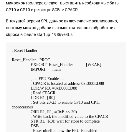
микроконтроллере следует выставить необходимые биты
CP10 и CP10 в регистре SCB -> CPACR.
В текущей версии SPL данное включение не реализовано,
поэтому можно добавить самостоятельно в обработчик
сброса в файле startup_1986ve8t.s:
; Reset Handler
Reset_Handler PROC
EXPORT Reset_Handler [WEAK]
IMPORT __main
; --- FPU Enable ---
; CPACR is located at address 0xE000ED88
LDR.W R0, =0xE000ED88
; Read CPACR
LDR R1, [R0]
; Set bits 20-23 to enable CP10 and CP11
coprocessors
ORR R1, R1, #(0xF << 20)
; Write back the modified value to the CPACR
STR R1, [R0]; wait for store to complete
DSB
; Reset pipeline now the FPU is enabled