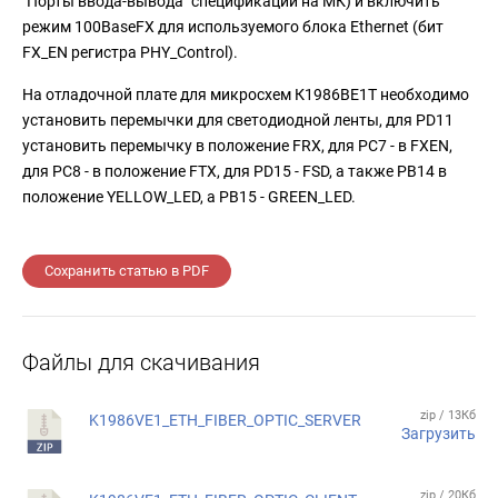
"Порты ввода-вывода" спецификации на МК) и включить
режим 100BaseFX для используемого блока Ethernet (бит
FX_EN регистра PHY_Control).
На отладочной плате для микросхем К1986ВЕ1Т необходимо
установить перемычки для светодиодной ленты, для PD11
установить перемычку в положение FRX, для PC7 - в FXEN,
для PC8 - в положение FTX, для PD15 - FSD, а также PB14 в
положение YELLOW_LED, а PB15 - GREEN_LED.
Сохранить статью в PDF
Файлы для скачивания
zip / 13Кб
K1986VE1_ETH_FIBER_OPTIC_SERVER
Загрузить
zip / 20Кб