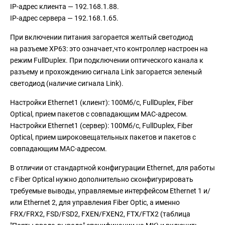
IP-адрес клиента — 192.168.1.88.
IP-адрес сервера — 192.168.1.65.
При включении питания загорается желтый светодиод
на разъеме XP63: это означает,что контроллер настроен на
режим FullDuplex. При подключении оптического канала к
разъему и прохождению сигнала Link загорается зеленый
светодиод (наличие сигнала Link).
Настройки Ethernet1 (клиент): 100Мб/с, FullDuplex, Fiber
Optical, прием пакетов с совпадающим MAC-адресом.
Настройки Ethernet1 (сервер): 100Мб/с, FullDuplex, Fiber
Optical, прием широковещательных пакетов и пакетов с
совпадающим MAC-адресом.
В отличии от стандартной конфигурации Ethernet, для работы
с Fiber Optical нужно дополнительно сконфигурировать
требуемые выводы, управляемые интерфейсом Ethernet 1 и/
или Ethernet 2, для управления Fiber Optic, а именно
FRX/FRX2, FSD/FSD2, FXEN/FXEN2, FTX/FTX2 (таблица