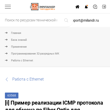
ТЕХПОДДЕРЖКА
support@milandr.ru
Главная
База знаний
Применение
Программирование 32-разрядных МК
Работа с Ethernet
Работа с Ethernet
63568
[i] Пример реализации ICMP протокола
для обмена по Fiber Optic для