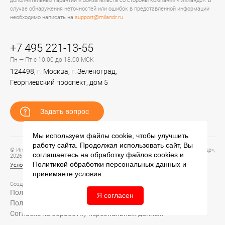
дополнительных гарантий и обязательств со стороны компании «Миландр». В
случае обнаружения неточностей или ошибок в представленной информации
необходимо написать на
support@milandr.ru
+7 495 221-13-55
Пн — Пт с 10:00 до 18:00 МСК
124498, г. Москва, г. Зеленоград,
Георгиевский проспект, дом 5
Задать вопрос
Мы используем файлы cookie, чтобы улучшить
работу сайта. Продолжая использовать сайт, Вы
© Информационный портал технической поддержки ЦП ИС АО «ПКК Миландр»,
соглашаетесь на обработку файлов
cookies
и
2026
Политикой обработки персональных данных
и
Условия предоставления и использования информации
принимаете условия.
Создание сайта –
Политика обработки персональных данных
Я согласен
Политика конфиденциальности
Согласие на обработку персональных данных