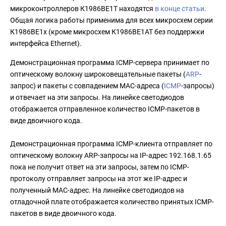
микроконтроллеров К1986ВЕ1Т находятся
в конце статьи
.
Общая логика работы применима для всех микросхем серии
К1986ВЕ1x (кроме микросхем К1986ВЕ1АТ без поддержки
интерфейса Ethernet).
Демонстрационная программа ICMP-сервера принимает по
оптическому волокну широковещательные пакеты (
ARP
-
запрос) и пакеты с совпадением MAC-адреса (
ICMP
-запросы)
и отвечает на эти запросы. На линейке светодиодов
отображается отправленное количество ICMP-пакетов в
виде двоичного кода.
Демонстрационная программа ICMP-клиента отправляет по
оптическому волокну ARP-запросы на IP-адрес 192.168.1.65
пока не получит ответ на эти запросы, затем по ICMP-
протоколу отправляет запросы на этот же IP-адрес и
полученный MAC-адрес. На линейке светодиодов на
отладочной плате отображается количество принятых ICMP-
пакетов в виде двоичного кода.