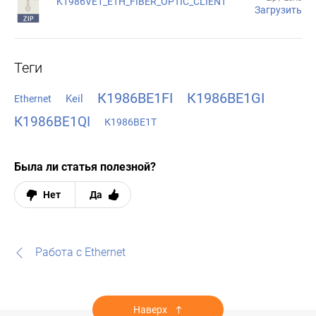
K1986VE1_ETH_FIBER_OPTIC_CLIENT
Загрузить
Теги
К1986ВЕ1FI
К1986ВЕ1GI
Keil
Ethernet
К1986ВЕ1QI
К1986ВЕ1Т
Была ли статья полезной?
Нет
Да
Работа с Ethernet
Наверх