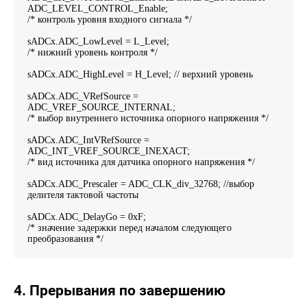
ADC_LEVEL_CONTROL_Enable;
/* контроль уровня входного сигнала */
sADCx.ADC_LowLevel = L_Level;
/* нижний уровень контроля */
sADCx.ADC_HighLevel = H_Level; // верхний уровень
sADCx.ADC_VRefSource =
ADC_VREF_SOURCE_INTERNAL;
/* выбор внутреннего источника опорного напряжения */
sADCx.ADC_IntVRefSource =
ADC_INT_VREF_SOURCE_INEXACT;
/* вид источника для датчика опорного напряжения */
sADCx.ADC_Prescaler = ADC_CLK_div_32768; //выбор
делителя тактовой частоты
sADCx.ADC_DelayGo = 0xF;
/* значение задержки перед началом следующего
преобразования */
4. Прерывания по завершению