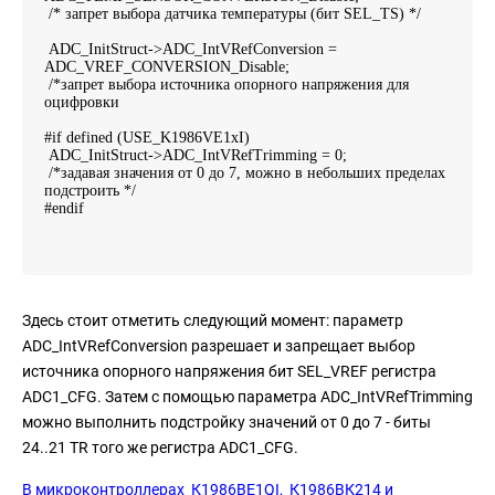
/* запрет выбора датчика температуры (бит SEL_TS) */
ADC_InitStruct->ADC_IntVRefConversion =
ADC_VREF_CONVERSION_Disable;
/*запрет выбора источника опорного напряжения для
оцифровки
#if defined (USE_K1986VE1xI)
ADC_InitStruct->ADC_IntVRefTrimming = 0;
/*задавая значения от 0 до 7, можно в небольших пределах
подстроить */
#endif
Здесь стоит отметить следующий момент: параметр
ADC_IntVRefConversion разрешает и запрещает выбор
источника опорного напряжения бит SEL_VREF регистра
ADC1_CFG. Затем с помощью параметра ADC_IntVRefTrimming
можно выполнить подстройку значений от 0 до 7 - биты
24..21 TR того же регистра ADC1_CFG.
В микроконтроллерах К1986ВЕ1QI, К1986ВК214 и