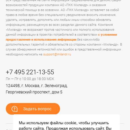
Вся представленная на сайте информация предназначена для демонстрации
возможностей продукции компании АО «ПКК Миландр» и оказания
технической помощи в ее освоении. АО «ПКК Миландр» оставляет за собой
право в любое время без специального уведомления вносить изменения,
удалять, исправлять, дополнять или любым иным способом обновлять
информацию, размещенную во всех разделах данного сайта. Компания
«Миландр» не возражает против частичного или полного использования
данной информации в проектах потребителей в соответствии
с условиями
предоставления и использования информации
без каких-либо
дополнительных гарантий и обязательств со стороны компании «Миландр». В
случае обнаружения неточностей или ошибок в представленной информации
необходимо написать на
support@milandr.ru
+7 495 221-13-55
Пн — Пт с 10:00 до 18:00 МСК
124498, г. Москва, г. Зеленоград,
Георгиевский проспект, дом 5
Задать вопрос
Мы используем файлы cookie, чтобы улучшить
работу сайта. Продолжая использовать сайт, Вы