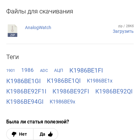
Файлы для скачивания
zip / 28Кб
AnalogWatch
Загрузить
Теги
К1986ВЕ1FI
1986
АЦП
1901
ADC
К1986ВЕ1GI
К1986ВЕ1QI
К1986ВЕ1x
К1986ВЕ92F1I
К1986ВЕ92FI
К1986ВЕ92QI
К1986ВЕ94GI
К1986ВЕ9x
Была ли статья полезной?
Нет
Да