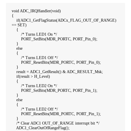
void ADC_IRQHandler(void)
{
if(ADC1_GetFlagStatus(ADCx_FLAG_OUT_OF_RANGE)
== SET)
{
/* Turns LED1 On */
PORT_SetBits(MDR_PORTC, PORT_Pin_0);
}
else
{
/* Turns LED1 Off */
PORT_ResetBits(MDR_PORTC, PORT_Pin_0);
}
result = ADC1_GetResult() & ADC_RESULT_Msk;
if(result > H_Level)
{
/* Turns LED2 On */
PORT_SetBits(MDR_PORTC, PORT_Pin_1);
}
else
{
/* Turns LED2 Off */
PORT_ResetBits(MDR_PORTC, PORT_Pin_1);
}
/* Clear ADC1 OUT_OF_RANGE interrupt bit */
ADC1_ClearOutOfRangeFlag();