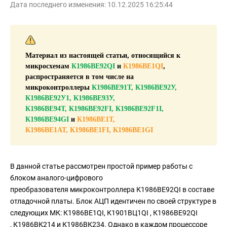
Дата последнего изменения: 10.12.2025 16:25:44
Материал из настоящей статьи, относящийся к
микросхемам
К1986ВЕ92QI
и
К1986ВЕ1QI
,
распространяется в том числе на
микроконтроллеры
К1986ВЕ91Т, К1986ВЕ92У,
К1986ВЕ92У1, К1986ВЕ93У,
К1986ВЕ94Т,
К1986ВЕ92FI, К1986ВЕ92F1I,
К1986ВЕ94GI
и
К1986ВЕ1Т,
К1986ВЕ1АТ,
К1986ВЕ1FI, К1986ВЕ1GI
В данной статье рассмотрен простой пример работы с
блоком аналого-цифрового
преобразователя микроконтроллера К1986ВЕ92QI в составе
отладочной платы. Блок АЦП идентичен по своей структуре в
следующих МК: К1986ВЕ1QI, К1901ВЦ1QI , К1986ВЕ92QI
, К1986ВК214 и К1986ВК234. Однако в каждом процессоре