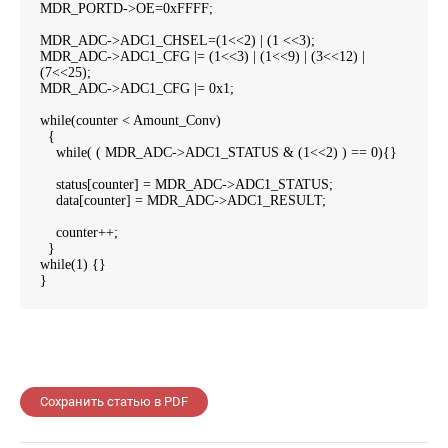
MDR_PORTD->OE=0xFFFF;
MDR_ADC->ADC1_CHSEL=(1<<2) | (1 <<3);
MDR_ADC->ADC1_CFG |= (1<<3) | (1<<9) | (3<<12) |
(7<<25);
MDR_ADC->ADC1_CFG |= 0x1;
while(counter < Amount_Conv)
{
while( ( MDR_ADC->ADC1_STATUS & (1<<2) ) == 0){}
status[counter] = MDR_ADC->ADC1_STATUS;
data[counter] = MDR_ADC->ADC1_RESULT;
counter++;
}
while(1) {}
}
Сохранить статью в PDF