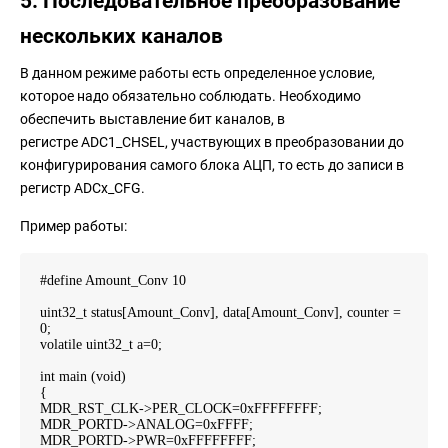
5. Последовательное преобразование
нескольких каналов
В данном режиме работы есть определенное условие,
которое надо обязательно соблюдать. Необходимо
обеспечить выставление бит каналов, в
регистре ADC1_CHSEL, участвующих в преобразовании до
конфигурирования самого блока АЦП, то есть до записи в
регистр ADCx_CFG.
Пример работы:
#define Amount_Conv 10
uint32_t status[Amount_Conv], data[Amount_Conv], counter =
0;
volatile uint32_t a=0;
int main (void)
{
MDR_RST_CLK->PER_CLOCK=0xFFFFFFFF;
MDR_PORTD->ANALOG=0xFFFF;
MDR_PORTD->PWR=0xFFFFFFFF;