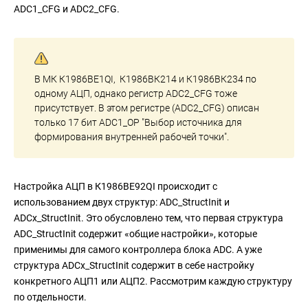
ADC1_CFG и ADC2_CFG.
В МК К1986ВЕ1QI, К1986ВК214 и К1986ВК234 по
одному АЦП, однако регистр ADC2_CFG тоже
присутствует. В этом регистре (ADC2_CFG) описан
только 17 бит ADC1_OP "Выбор источника для
формирования внутренней рабочей точки".
Настройка АЦП в К1986ВЕ92QI происходит с
использованием двух структур: ADC_StructInit и
ADCx_StructInit. Это обусловлено тем, что первая структура
ADC_StructInit содержит «общие настройки», которые
применимы для самого контроллера блока ADC. А уже
структура ADCx_StructInit содержит в себе настройку
конкретного АЦП1 или АЦП2. Рассмотрим каждую структуру
по отдельности.