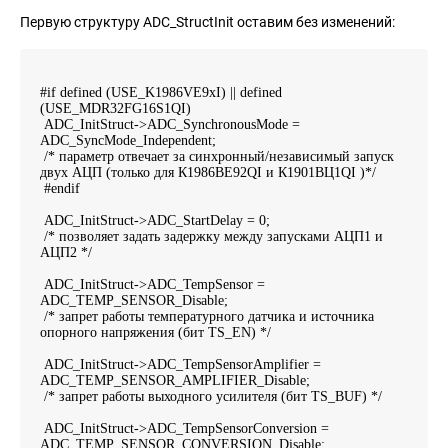
Первую структуру ADC_StructInit оставим без изменений:
#if defined (USE_K1986VE9xI) || defined
(USE_MDR32FG16S1QI)
ADC_InitStruct->ADC_SynchronousMode =
ADC_SyncMode_Independent;
/* параметр отвечает за синхронный/независимый запуск
двух АЦП (только для К1986ВЕ92QI и К1901ВЦ1QI )*/
#endif
ADC_InitStruct->ADC_StartDelay = 0;
/* позволяет задать задержку между запусками АЦП1 и
АЦП2 */
ADC_InitStruct->ADC_TempSensor =
ADC_TEMP_SENSOR_Disable;
/* запрет работы температурного датчика и источника
опорного напряжения (бит TS_EN) */
ADC_InitStruct->ADC_TempSensorAmplifier =
ADC_TEMP_SENSOR_AMPLIFIER_Disable;
/* запрет работы выходного усилителя (бит TS_BUF) */
ADC_InitStruct->ADC_TempSensorConversion =
ADC_TEMP_SENSOR_CONVERSION_Disable;