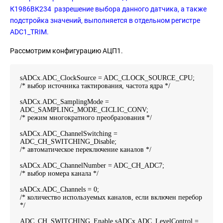
К1986ВК234 разрешение выбора данного датчика, а также
подстройка значений, выполняется в отдельном регистре
ADC1_TRIM.
Рассмотрим конфигурацию АЦП1.
sADCx.ADC_ClockSource = ADC_CLOCK_SOURCE_CPU;
/* выбор источника тактирования, частота ядра */
sADCx.ADC_SamplingMode =
ADC_SAMPLING_MODE_CICLIC_CONV;
/* режим многократного преобразования */
sADCx.ADC_ChannelSwitching =
ADC_CH_SWITCHING_Disable;
/* автоматическое переключение каналов */
sADCx.ADC_ChannelNumber = ADC_CH_ADC7;
/* выбор номера канала */
sADCx.ADC_Channels = 0;
/* количество используемых каналов, если включен перебор
*/
ADC_CH_SWITCHING_Enable sADCx.ADC_LevelControl =