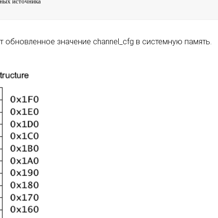
анных источника
т обновленное значение channel_cfg в системную память.