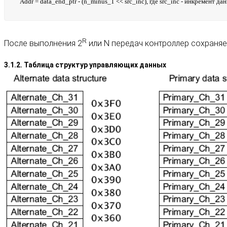
Addr = data_end_ptr - (n_minus_1 << src_inc), где src_inc - инкремент д
R
После выполнения 2
или N передач контроллер сохраняе
3.1.2. Таблица структур управляющих данных