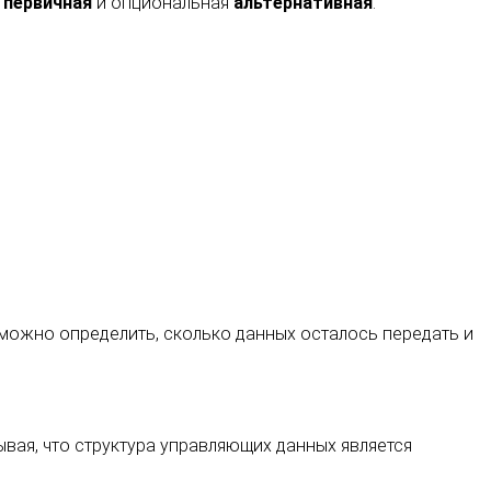
:
первичная
и опциональная
альтернативная
.
у можно определить, сколько данных осталось передать и
ывая, что структура управляющих данных является