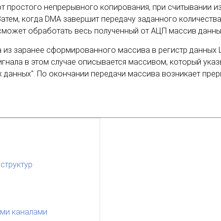
е от простого непрерывного копирования, при считывании 
 Затем, когда DMA завершит передачу заданного количеств
 сможет обработать весь полученный от АЦП массив данны
а из заранее сформированного массива в регистр данных
нала в этом случае описывается массивом, который указы
 данных". По окончании передачи массива возникает пре
 структур
ыми каналами