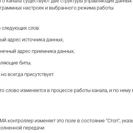
ого канала существуют две структуры управляющих данных
ограммных настроек и выбранного режима работы.
из следующих слов:
ный адрес источника данных;
онечный адрес приемника данных;
авляющие биты;
 но всегда присутствует.
Это слово изменяется в процессе работы канала, и по нем
A контроллер изменяет это поле в состояние "Стоп", указ
полненной передачи.