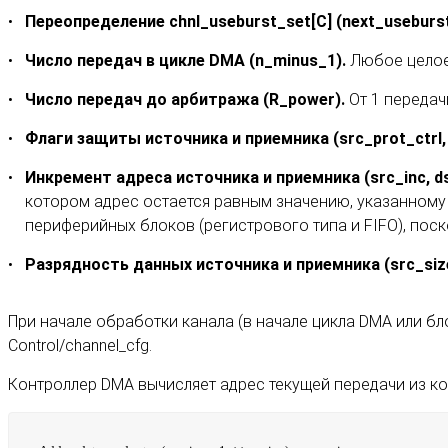
Переопределение chnl_useburst_set[C] (next_useburst
Число передач в цикле DMA (n_minus_1).
Любое целое 
Число передач до арбитража (R_power).
От 1 передач
Флаги защиты источника и приемника (src_prot_ctrl, 
Инкремент адреса источника и приемника (src_inc, ds
котором адрес остается равным значению, указанному в 
периферийных блоков (регистрового типа и FIFO), поск
Разрядность данных источника и приемника (src_size
При начале обработки канала (в начале цикла DMA или бл
Control/channel_cfg.
Контроллер DMA вычисляет адрес текущей передачи из к