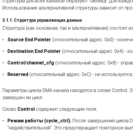
структуры для всех каналов образуют таблицу. Для кажд
Использование альтернативной структуры зависит от пр
3.1.1. Структура управляющих данных
Структура (как основная, так и альтернативная) состоят 
Source End Pointer
(относительный адрес: 0x0) - конеч
Destination End Pointer
(относительный адрес: 0x4) - к
Control/channel_cfg
(относительный адрес: 0x8) - упр
Reserved
(относительный адрес: 0xC) - не используется,
Параметры цикла DMA канала находятся в слове Control. 
завершен ли цикл.
Слово
Control
содержит следующие поля:
Режим работы (cycle_ctrl).
После завершения цикла DM
"недействительной". Это предотвращает повторное вы