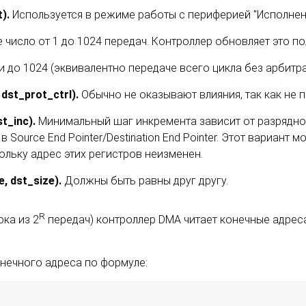
).
Используется в режиме работы с периферией "Исполнен
число от 1 до 1024 передач. Контроллер обновляет это п
и до 1024 (эквивалентно передаче всего цикла без арбитра
dst_prot_ctrl).
Обычно не оказывают влияния, так как не
t_inc)
.
Минимальный шаг инкремента зависит от разрядно
Source End Pointer/Destination End Pointer. Этот вариант
ольку адрес этих регистров неизменен.
, dst_size)
.
Должны быть равны друг другу.
R
ока из 2
передач) контроллер DMA читает конечные адрес
онечного адреса по формуле: