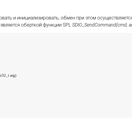
вать и инициализировать, обмен при этом осуществляется
я является оберткой функции SPL
SDIO_SendCommand(cmd, ar
32_t arg)