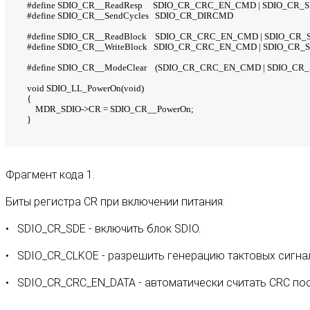
#define SDIO_CR__ReadResp SDIO_CR_CRC_EN_CMD | SDIO_CR_
#define SDIO_CR__SendCycles SDIO_CR_DIRCMD
#define SDIO_CR__ReadBlock SDIO_CR_CRC_EN_CMD | SDIO_CR_
#define SDIO_CR__WriteBlock SDIO_CR_CRC_EN_CMD | SDIO_CR_
#define SDIO_CR__ModeClear (SDIO_CR_CRC_EN_CMD | SDIO_CR_
void SDIO_LL_PowerOn(void)
{
MDR_SDIO->CR = SDIO_CR__PowerOn;
}
Фрагмент кода 1.
Биты регистра CR при включении питания:
SDIO_CR_SDE - включить блок SDIO.
SDIO_CR_CLKOE - разрешить генерацию тактовых сигна
SDIO_CR_CRC_EN_DATA - автоматически считать CRC по