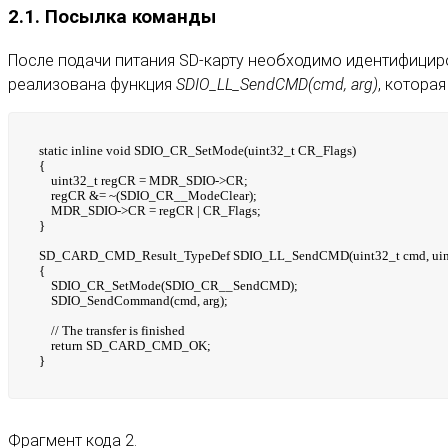
2.1. Посылка команды
После подачи питания SD-карту необходимо идентифициро
реализована функция
SDIO_LL_SendCMD(cmd, arg)
, котора
static inline void SDIO_CR_SetMode(uint32_t CR_Flags)
{
uint32_t regCR = MDR_SDIO->CR;
regCR &= ~(SDIO_CR__ModeClear);
MDR_SDIO->CR = regCR | CR_Flags;
}
SD_CARD_CMD_Result_TypeDef SDIO_LL_SendCMD(uint32_t cmd, uint
{
SDIO_CR_SetMode(SDIO_CR__SendCMD);
SDIO_SendCommand(cmd, arg);
// The transfer is finished
return SD_CARD_CMD_OK;
}
Фрагмент кода 2.