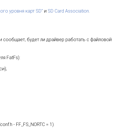
ого уровня карт SD"
и
SD Card Association
.
 и сообщает, будет ли драйвер работать с файловой
я FatFs):
си);
nf.h - FF_FS_NORTC = 1).