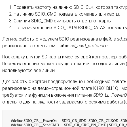
Подавать частоту на линию SDIO_CLK, которая такти
На линию SDIO_CMD подавать команды для карты.
С линии SDIO_CMD считывать ответы от карты.
По линиям данных SDIO_DATA0-SDIO_DATA3 посылать
Логика работы с модулем SDIO реализована в файле
sd_ca
реализован в отдельном файле
sd_card_protocol.c
.
Поскольку внутри SD-карты имеется свой контроллер, раб
Передача данных может осуществляться по одной линии (
используются все линии.
Для работы с картой предварительно необходимо подать н
реализовано на демонстрационной плате К1901ВЦ1QI, мож
требуется и в функции включения питания
SDIO_LL_PowerO
отдельно для наглядности задаваемого режима работы (ф
#define SDIO_CR__PowerOn SDIO_CR_SDE | SDIO_CR_CLKOE | S
#define SDIO_CR__SendCMD SDIO_CR_CRC_EN_CMD | SDIO_CR_