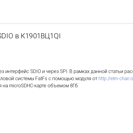
 SDIO в К1901ВЦ1QI
рез интерфейс SDIO и через SPI. В рамках данной статьи р
йловой системы FatFs с помощью модуля от
http://elm-chan.
ся на microSDHC-карте объемом 8Гб.