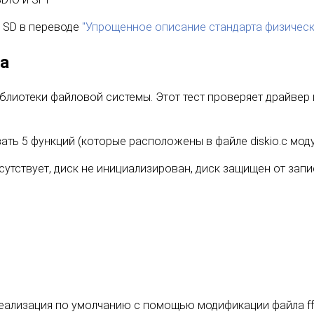
а SD в переводе
"Упрощенное описание стандарта физическ
ра
иблиотеки файловой системы. Этот тест проверяет драйвер
ть 5 функций (которые расположены в файле diskio.c модул
тсутствует, диск не инициализирован, диск защищен от запи
 реализация по умолчанию с помощью модификации файла ffco