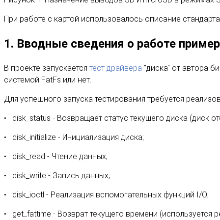
При работе с картой использовалось описание стандарт
1. Вводные сведения о работе приме
В проекте запускается
тест драйвера
"диска" от автора б
системой FatFs или нет.
Для успешного запуска тестирования требуется реализова
disk_status - Возвращает статус текущего диска (диск о
disk_initialize - Инициализация диска;
disk_read - Чтение данных;
disk_write - Запись данных;
disk_ioctl - Реализация вспомогательных функций I/O;
get_fattime - Возврат текущего времени (используется