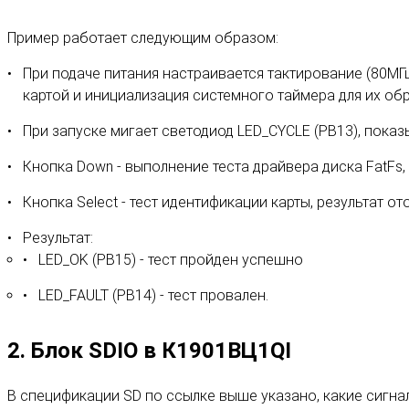
Пример работает следующим образом:
При подаче питания настраивается тактирование (80МГц
картой и инициализация системного таймера для их об
При запуске мигает светодиод LED_CYCLE (PB13), показы
Кнопка Down - выполнение теста драйвера диска FatFs,
Кнопка Select - тест идентификации карты, результат о
Результат:
LED_OK (PB15) - тест пройден успешно
LED_FAULT (PB14) - тест провален.
2. Блок SDIO в К1901ВЦ1QI
В спецификации SD по ссылке выше указано, какие сигнал