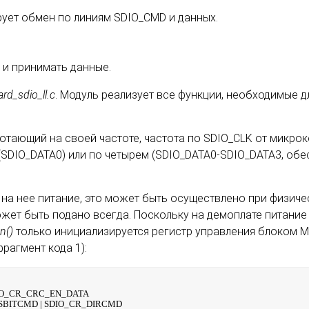
рует обмен по линиям SDIO_CMD и данных.
 и принимать данные.
rd_sdio_ll.c
. Модуль реализует все функции, необходимые 
отающий на своей частоте, частота по SDIO_CLK от микрок
SDIO_DATA0) или по четырем (SDIO_DATA0-SDIO_DATA3, обе
а нее питание, это может быть осуществлено при физическ
ет быть подано всегда. Поскольку на демоплате питание 
n()
только инициализируется регистр управления блоком M
рагмент кода 1):
DIO_CR_CRC_EN_DATA
SBITCMD | SDIO_CR_DIRCMD