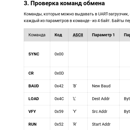
3. Проверка команд обмена
Команды, которые можно выдавать в UART-загрузчик, 
каждый из параметров в команде - из 4 байт. Байты 
Команда
Код
ASCII
Параметр 1
Па
SYNC
0x00
CR
0x0D
BAUD
0x42
'B'
New Baud
LOAD
0x4C
'L'
Dest Addr
Byt
VFY
0x59
'Y'
Src Addr
Byt
RUN
0x52
'R'
Start Addr