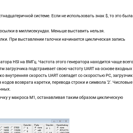
тнадцатеричной системе. Если не использовать знак $, то это была
посылки в миллисекундах. Меньше выставить нельзя.
ылки. При выставлении галочки начинается циклическая запись
ратора HSI на 8МГц. Частота этого генератора находится чаще всег
ритм загрузчика подстраивает свою частоту UART на основе входных
ько внутренняя скорость UART совпадет со скоростью PC, загрузчик
кодов возврата каретки, перевода строки и символа '2'. Числовые
нных.
очку у макроса М1, останавливая таким образом циклическую