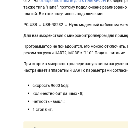
012". На
отладочной плате для К1986ВЕ92FI
выведен ра
также типа "Папа", поэтому подключение реализовано 
платой. В итоге получилось подключение:
PC.USB ↔ USB-RS232 ↔ Нуль модемный кабель мама-м
Для взаимодействия с микроконтроллером для приме
Программатор не понадобится, его можно отключить.
режим загрузки UART2, MODE = "110". Подать питание.
При старте в микроконтроллере запускается загрузоч
настраивает аппаратный UART с параметрами согласн
скорость 9600 бод;
количество бит данных - 8;
четность - выкл.;
1 стоп бит.