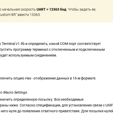
о начальная скорость
UART = 13363 бод
. Чтобы задать ее,
custom BR" ввести 13363.
Terminal v1.9b и определить, какой COM-порт соответствует
апустить программу терминал с отключенным и подключенным
будет используемым соединением.
лючить опцию
Hex
- отображение данных в 16-м формате.
но
Macro Settings
.
начить определенную посылку. Все необходимые
раны ниже. Согласно спецификации, для установления связи с UART
него нуля до появления ответного приветствия. Для посылки нуле