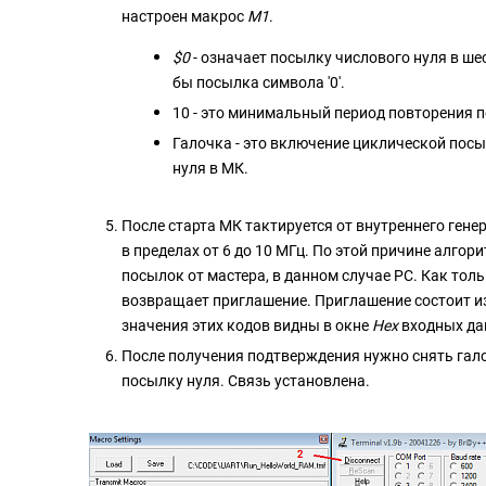
настроен макрос
М1
.
$0
- означает посылку числового нуля в шес
бы посылка символа '0'.
10 - это минимальный период повторения 
Галочка - это включение циклической пос
нуля в МК.
После старта МК тактируется от внутреннего гене
в пределах от 6 до 10 МГц. По этой причине алго
посылок от мастера, в данном случае PC. Как тол
возвращает приглашение. Приглашение состоит из 
значения этих кодов видны в окне
Hex
входных да
После получения подтверждения нужно снять гал
посылку нуля. Связь установлена.