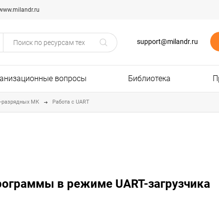
www.milandr.ru
support@milandr.ru
анизационные вопросы
Библиотека
П
2-разрядных МК
Работа с UART
 программы в режиме UART-загрузчика