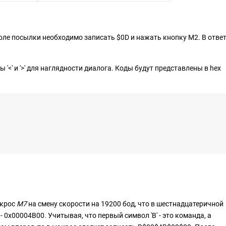
оле посылки необходимо записать $0D и нажать кнопку М2. В отве
'<' и '>' для наглядности диалога. Коды будут представлены в hex
акрос
М7
на смену скорости на 19200 бод, что в шестнадцатеричной
- 0x00004В00. Учитывая, что первый символ 'B' - это команда, а