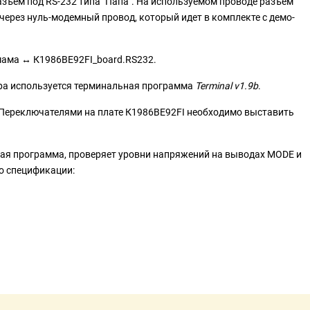
зъем под RS-232 типа "Папа". На используемом проводе разъем
через нуль-модемный провод, который идет в комплекте с демо-
ама ↔ К1986ВЕ92FI_board.RS232.
ра используется терминальная программа
Terminal v1.9b
.
 Переключателями на плате К1986ВЕ92FI необходимо выставить
ная программа, проверяет уровни напряжений на выводах MODE и
о спецификации: