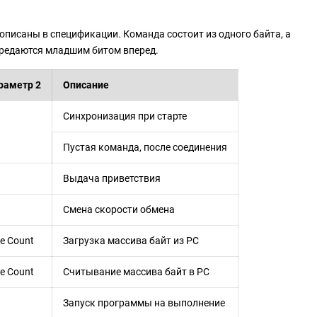
описаны в спецификации. Команда состоит из одного байта, а
передаются младшим битом вперед.
раметр 2
Описание
Синхронизация при старте
Пустая команда, после соединения
Выдача приветствия
Смена скорости обмена
e Count
Загрузка массива байт из PC
e Count
Считывание массива байт в PC
Запуск программы на выполнение