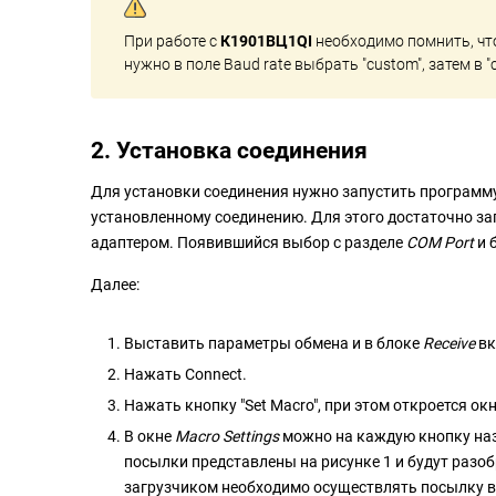
При работе с
К
1901ВЦ1QI
необходимо помнить, чт
нужно в поле Baud rate выбрать "custom", затем в "
2. Установка соединения
Для установки соединения нужно запустить программу 
установленному соединению. Для этого достаточно з
адаптером. Появившийся выбор с разделе
COM Port
и 
Далее:
Выставить параметры обмена и в блоке
Receive
вк
Нажать Connect.
Нажать кнопку "Set Macro", при этом откроется ок
В окне
Macro Settings
можно на каждую кнопку наз
посылки представлены на рисунке 1 и будут разоб
загрузчиком необходимо осуществлять посылку в 