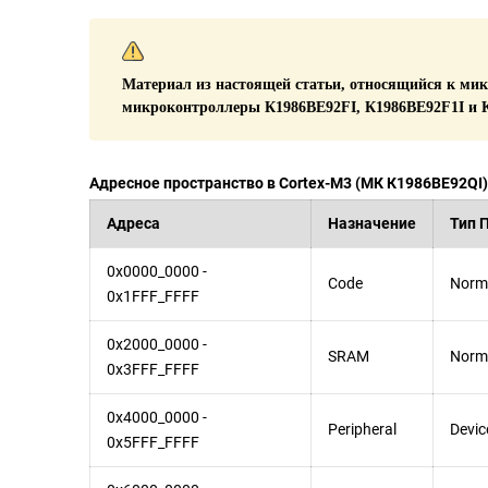
Материал из настоящей статьи, относящийся к мик
микроконтроллеры К1986ВЕ92FI, К1986ВЕ92F1I и 
Адресное пространство в Cortex-M3 (МК К1986ВЕ92QI)
Адреса
Назначение
Тип 
0x0000_0000 -
Code
Norm
0x1FFF_FFFF
0x2000_0000 -
SRAM
Norm
0x3FFF_FFFF
0x4000_0000 -
Peripheral
Devic
0x5FFF_FFFF