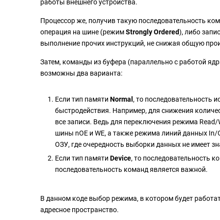
работы внешнего устройства.
Процессор же, получив такую последовательность ком
операция на шине (режим
Strongly Ordered
), либо зап
выполнение прочих инструкций, не снижая общую про
Затем, команды из буфера (параллельно с работой яд
возможны два варианта:
Если тип памяти
Normal
, то последовательность 
быстродействия. Например, для снижения количес
все записи. Ведь для переключения режима Read/
шины nOE и WE, а также режима линий данных In/
ОЗУ, где очередность выборки данных не имеет зн
Если тип памяти
Device
, то последовательность к
последовательность команд является важной.
В данном коде выбор режима, в котором будет работа
адресное пространство.