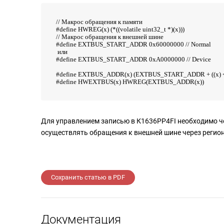
// Макрос обращения к памяти
#define HWREG(x) (*((volatile uint32_t *)(x)))
// Макрос обращения к внешней шине
#define EXTBUS_START_ADDR 0x60000000 // Normal
или
#define EXTBUS_START_ADDR 0xA0000000 // Device
#define EXTBUS_ADDR(x) (EXTBUS_START_ADDR + ((x) <
#define HWEXTBUS(x) HWREG(EXTBUS_ADDR(x))
Для управлением записью в К1636РР4FI необходимо ч
осуществлять обращения к внешней шине через регио
Сохранить статью в PDF
Документация