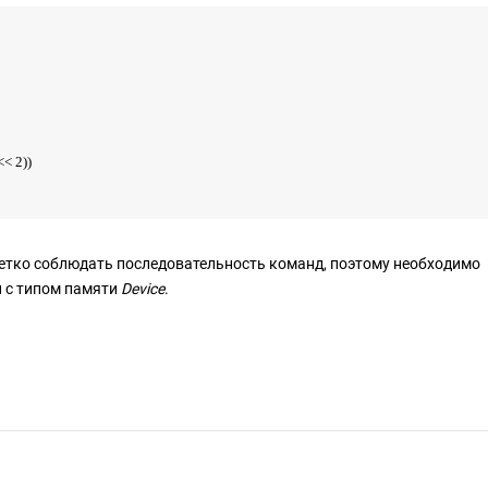
< 2))
етко соблюдать последовательность команд, поэтому необходимо
н с типом памяти
Device
.