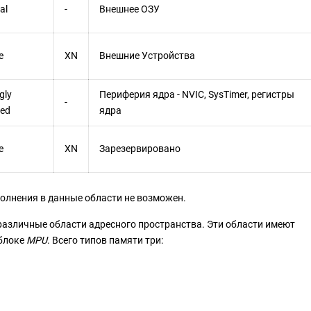
al
-
Внешнее ОЗУ
e
XN
Внешние Устройства
gly
Периферия ядра - NVIC, SysTimer, регистры
-
red
ядра
e
XN
Зарезервировано
полнения в данные области не возможен.
различные области адресного пространства. Эти области имеют
 блоке
MPU
. Всего типов памяти три: