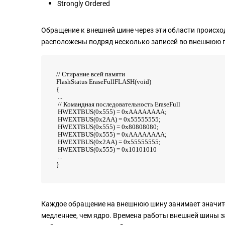
Strongly Ordered
Обращение к внешней шине через эти области происхо
расположены подряд несколько записей во внешнюю 
// Стирание всей памяти
FlashStatus EraseFullFLASH(void)
{
...
// Командная последовательность EraseFull
HWEXTBUS(0x555) = 0xAAAAAAAA;
HWEXTBUS(0x2AA) = 0x55555555;
HWEXTBUS(0x555) = 0x80808080;
HWEXTBUS(0x555) = 0xAAAAAAAA;
HWEXTBUS(0x2AA) = 0x55555555;
HWEXTBUS(0x555) = 0x10101010
...
}
Каждое обращение на внешнюю шину занимает значите
медленнее, чем ядро. Времена работы внешней шины з