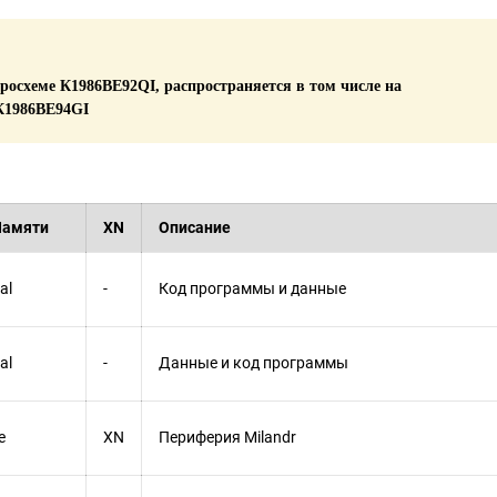
росхеме К1986ВЕ92QI, распространяется в том числе на
К1986ВЕ94GI
Памяти
XN
Описание
al
-
Код программы и данные
al
-
Данные и код программы
e
XN
Периферия Milandr