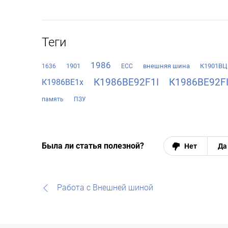
Теги
1986
1901
внешняя шина
К1901ВЦ
1636
ECC
К1986ВЕ92F1I
К1986ВЕ92F
К1986ВЕ1x
память
ПЗУ
Была ли статья полезной?
Нет
Да
Работа с Внешней шиной