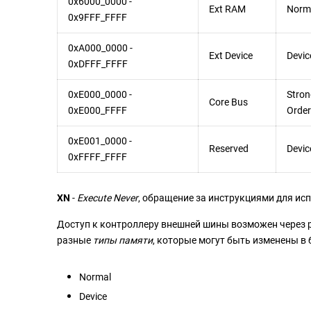
0x6000_0000 -
Ext RAM
Norm
0x9FFF_FFFF
0xA000_0000 -
Ext Device
Devic
0xDFFF_FFFF
0xE000_0000 -
Stron
Core Bus
0xE000_FFFF
Orde
0xE001_0000 -
Reserved
Devic
0xFFFF_FFFF
XN
-
Execute Never
, обращение за инструкциями для ис
Доступ к контроллеру внешней шины возможен через 
разные
типы памяти
, которые могут быть изменены в
Normal
Device