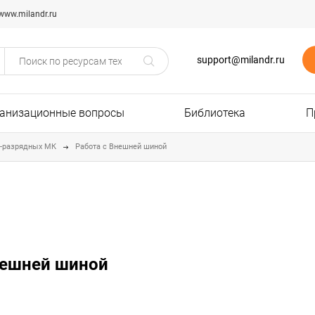
www.milandr.ru
support@milandr.ru
анизационные вопросы
Библиотека
П
2-разрядных МК
Работа с Внешней шиной
внешней шиной