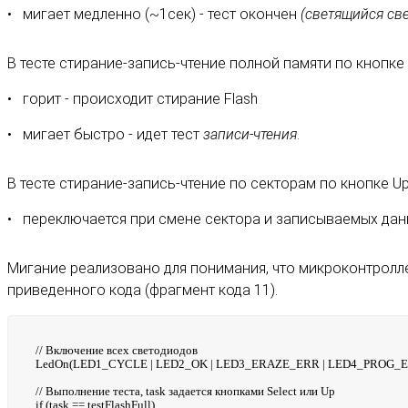
мигает медленно (~1сек) - тест окончен
(светящийся св
В тесте стирание-запись-чтение полной памяти по кнопке
горит - происходит стирание Flash
мигает быстро - идет тест
записи-чтения
.
В тесте стирание-запись-чтение по секторам по кнопке U
переключается при смене сектора и записываемых дан
Мигание реализовано для понимания, что микроконтролле
приведенного кода (фрагмент кода 11).
// Включение всех светодиодов
LedOn(LED1_CYCLE | LED2_OK | LED3_ERAZE_ERR | LED4_PROG_E
// Выполнение теста, task задается кнопками Select или Up
if (task == testFlashFull)