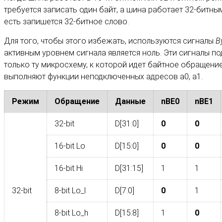
требуется записать один байт, а шина работает 32-битн
есть запишется 32-битное слово.
Для того, чтобы этого избежать, используются сигналы
B
активным уровнем сигнала является ноль. Эти сигналы п
только ту микросхему, к которой идет байтное обращение.
выполняют функции неподключенных адресов a0, a1.
Режим
Обращение
Данные
nBE0
nBE1
32-bit
D[31:0]
0
0
16-bit Lo
D[15:0]
0
0
16-bit Hi
D[31:15]
1
1
32-bit
8-bit Lo_l
D[7:0]
0
1
8-bit Lo_h
D[15:8]
1
0