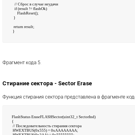
// Сброс в случае неудачи
if (result != flashOk)
FlashReset();
}
return result;
}
Фрагмент кода 5.
Стирание сектора - Sector Erase
Функция стирания сектора представлена в фрагменте кода
FlashStatus EraseFLASHSector(uint32_t SectorInd)
{
// Последовательность стирания сектора
HWEXTBUS(0x555) = 0xAAAAAAAA;
HWEXTBUS(0x2AA) = 0x55555555;