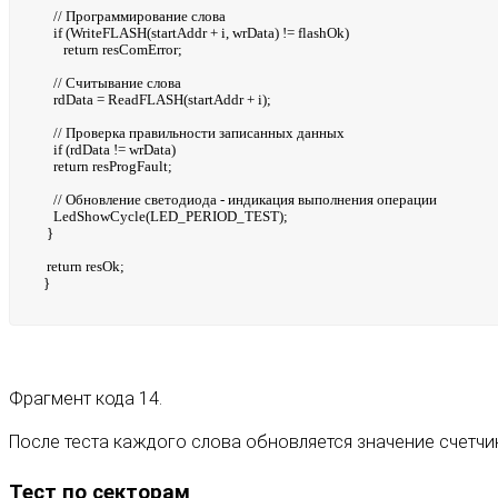
// Программирование слова
if (WriteFLASH(startAddr + i, wrData) != flashOk)
return resComError;
// Считывание слова
rdData = ReadFLASH(startAddr + i);
// Проверка правильности записанных данных
if (rdData != wrData)
return resProgFault;
// Обновление светодиода - индикация выполнения операции
LedShowCycle(LED_PERIOD_TEST);
}
return resOk;
}
Фрагмент кода 14.
После теста каждого слова обновляется значение счетчи
Тест по секторам