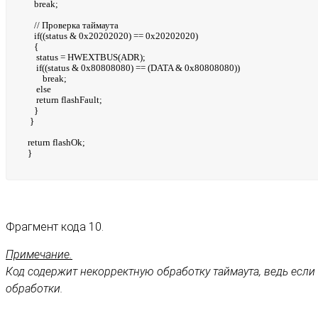
break;
// Проверка таймаута
if((status & 0x20202020) == 0x20202020)
{
status = HWEXTBUS(ADR);
if((status & 0x80808080) == (DATA & 0x80808080))
break;
else
return flashFault;
}
}
return flashOk;
}
Фрагмент кода 10.
Примечание.
Код содержит некорректную обработку таймаута, ведь если
обработки.