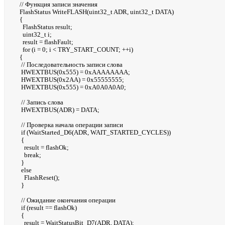
// Функция записи значения
FlashStatus WriteFLASH(uint32_t ADR, uint32_t DATA)
{
FlashStatus result;
uint32_t i;
result = flashFault;
for (i = 0; i < TRY_START_COUNT; ++i)
{
// Последовательность записи слова
HWEXTBUS(0x555) = 0xAAAAAAAA;
HWEXTBUS(0x2AA) = 0x55555555;
HWEXTBUS(0x555) = 0xA0A0A0A0;
// Запись слова
HWEXTBUS(ADR) = DATA;
// Проверка начала операции записи
if (WaitStarted_D6(ADR, WAIT_STARTED_CYCLES))
{
result = flashOk;
break;
}
else
FlashReset();
}
// Ожидание окончания операции
if (result == flashOk)
{
result = WaitStatusBit_D7(ADR, DATA);