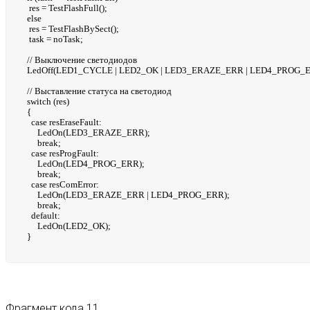
res = TestFlashFull();
else
res = TestFlashBySect();
task = noTask;
// Выключение светодиодов
LedOff(LED1_CYCLE | LED2_OK | LED3_ERAZE_ERR | LED4_PROG_E
// Выставление статуса на светодиод
switch (res)
{
case resEraseFault:
LedOn(LED3_ERAZE_ERR);
break;
case resProgFault:
LedOn(LED4_PROG_ERR);
break;
case resComError:
LedOn(LED3_ERAZE_ERR | LED4_PROG_ERR);
break;
default:
LedOn(LED2_OK);
}
Фрагмент кода 11.