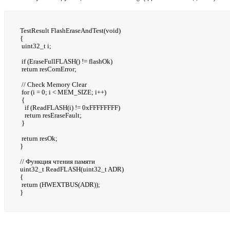
TestResult FlashEraseAndTest(void)
{
uint32_t i;
if (EraseFullFLASH() != flashOk)
return resComError;
// Check Memory Clear
for (i = 0; i < MEM_SIZE; i++)
{
if (ReadFLASH(i) != 0xFFFFFFFF)
return resEraseFault;
}
return resOk;
}
// Функция чтения памяти
uint32_t ReadFLASH(uint32_t ADR)
{
return (HWEXTBUS(ADR));
}