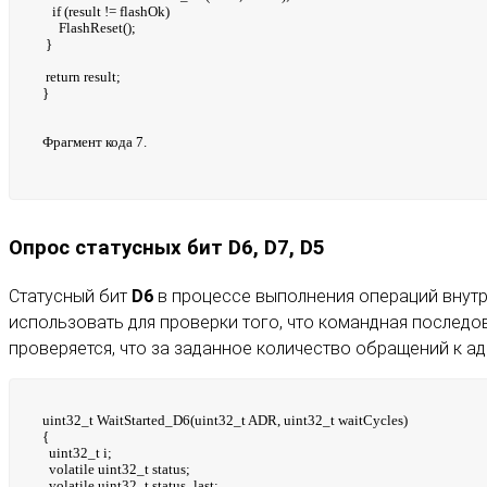
if (result != flashOk)
FlashReset();
}
return result;
}
Фрагмент кода 7.
Опрос статусных бит D6, D7, D5
Статусный бит
D6
в процессе выполнения операций внутр
использовать для проверки того, что командная последов
проверяется, что за заданное количество обращений к ад
uint32_t WaitStarted_D6(uint32_t ADR, uint32_t waitCycles)
{
uint32_t i;
volatile uint32_t status;
volatile uint32_t status_last;