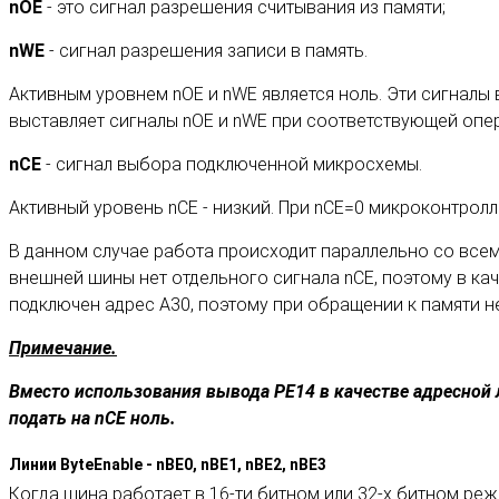
nOE
- это сигнал разрешения считывания из памяти;
nWE
- сигнал разрешения записи в память.
Активным уровнем nOE и nWE является ноль. Эти сигналы
выставляет сигналы nOE и nWE при соответствующей опе
nCE
- сигнал выбора подключенной микросхемы.
Активный уровень nCE - низкий. При nCE=0 микроконтролл
В данном случае работа происходит параллельно со всем
внешней шины нет отдельного сигнала nCE, поэтому в каче
подключен адрес А30, поэтому при обращении к памяти нео
Примечание.
Вместо использования вывода РЕ14 в качестве адресной
подать на nCE ноль.
Линии ByteEnable - nBE0, nBE1, nBE2, nBE3
Когда шина работает в 16-ти битном или 32-х битном реж