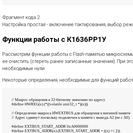
Фрагмент кода 2.
Настройка простая - включение тактирования, выбор реж
Функции работы с К1636РР1У
Рассмотрим функции работы с Flash-памятью микросхемы К
ее очистить (стереть ранее записанные значения). При э
необходимые нули.
Некоторые определения, необходимые для функций работы 
// Макрос обращения к 32-битному значению по адресу
#define HWREG(x) (*((volatile uint32_t *)(x)))
// Определение макроса HWEXTBUS для обращения к внешней памяти
// Адрес сдвинут поскольку подключен к памяти с вывода А2 (не с А0).
#define EXTBUS_START_ADDR 0xA0000000
#define EXTBUS_ADDR(x) (EXTBUS_START_ADDR + ((x) << 2))