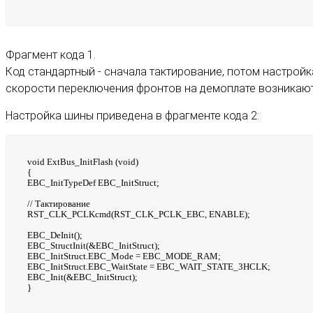
Фрагмент кода 1.
Код стандартный - сначала тактирование, потом настрой
скорости переключения фронтов на демоплате возникают
Настройка шины приведена в фрагменте кода 2:
void ExtBus_InitFlash (void)
{
EBC_InitTypeDef EBC_InitStruct;
// Тактирование
RST_CLK_PCLKcmd(RST_CLK_PCLK_EBC, ENABLE);
EBC_DeInit();
EBC_StructInit(&EBC_InitStruct);
EBC_InitStruct.EBC_Mode = EBC_MODE_RAM;
EBC_InitStruct.EBC_WaitState = EBC_WAIT_STATE_3HCLK;
EBC_Init(&EBC_InitStruct);
}