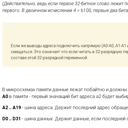
(Действительно, ведь если первое 32-битное слово лежит 
первого. В двоичном исчислении 4 =
b100
, первые два бит
Если же выводы адреса подключить напрямую (А0-А0, А1-А1 и
смещаться. Это означает что если читать в 32-разрядную пер
составе этой 32-разрядной переменной
В микросхемах памяти данные лежат побайтно и должны
А0
в памяти - первый значащий бит адреса а2 будет выби
A2 .. A19
- шина адреса. Держит последний адрес обращени
D0 .. D31
- шина данных. Держит данные, если последней о