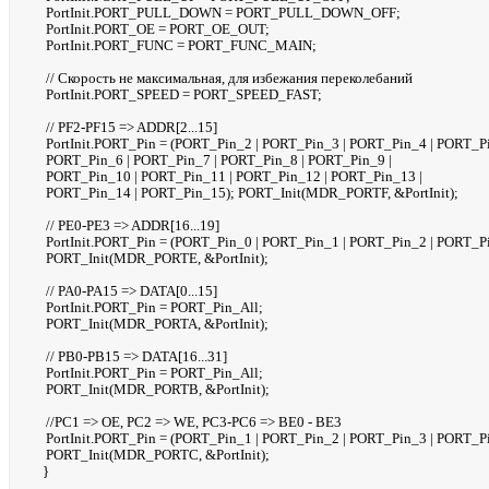
PortInit.PORT_PULL_DOWN = PORT_PULL_DOWN_OFF;
PortInit.PORT_OE = PORT_OE_OUT;
PortInit.PORT_FUNC = PORT_FUNC_MAIN;
// Скорость не максимальная, для избежания переколебаний
PortInit.PORT_SPEED = PORT_SPEED_FAST;
// PF2-PF15 => ADDR[2...15]
PortInit.PORT_Pin = (PORT_Pin_2 | PORT_Pin_3 | PORT_Pin_4 | PORT_Pi
PORT_Pin_6 | PORT_Pin_7 | PORT_Pin_8 | PORT_Pin_9 |
PORT_Pin_10 | PORT_Pin_11 | PORT_Pin_12 | PORT_Pin_13 |
PORT_Pin_14 | PORT_Pin_15); PORT_Init(MDR_PORTF, &PortInit);
// PE0-PE3 => ADDR[16...19]
PortInit.PORT_Pin = (PORT_Pin_0 | PORT_Pin_1 | PORT_Pin_2 | PORT_P
PORT_Init(MDR_PORTE, &PortInit);
// PA0-PA15 => DATA[0...15]
PortInit.PORT_Pin = PORT_Pin_All;
PORT_Init(MDR_PORTA, &PortInit);
// PB0-PB15 => DATA[16...31]
PortInit.PORT_Pin = PORT_Pin_All;
PORT_Init(MDR_PORTB, &PortInit);
//PC1 => OE, PC2 => WE, PC3-PC6 => BE0 - BE3
PortInit.PORT_Pin = (PORT_Pin_1 | PORT_Pin_2 | PORT_Pin_3 | PORT_P
PORT_Init(MDR_PORTC, &PortInit);
}