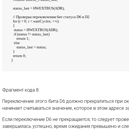
status_last = HWEXTBUS(ADR);
// Проверка переключения бит статуса D6 и D2
for (i = 0; i < waitCycles; ++i)
{
status = HWEXTBUS(ADR);
if (status != status_last)
return 1;
else
status_last = status;
}
return 0;
}
Фрагмент кода 8.
Переключение этого бита D6 должно прекратиться при ок
начинает считываться значение, которое в этом адресе з
Если переключение D6 не прекращается, то следует прове
завершилась успешно, время ожидания превышено и след