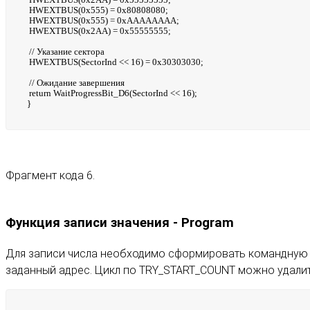
HWEXTBUS(0x555) = 0x80808080;
HWEXTBUS(0x555) = 0xAAAAAAAA;
HWEXTBUS(0x2AA) = 0x55555555;
// Указание сектора
HWEXTBUS(SectorInd << 16) = 0x30303030;
// Ожидание завершения
return WaitProgressBit_D6(SectorInd << 16);
}
Фрагмент кода 6.
Функция записи значения - Program
Для записи числа необходимо сформировать командную п
заданный адрес. Цикл по TRY_START_COUNT можно удалить,