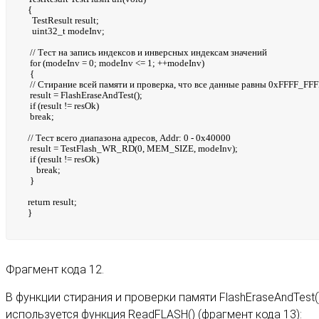
{
TestResult result;
uint32_t modeInv;
// Тест на запись индексов и инверсных индексам значений
for (modeInv = 0; modeInv <= 1; ++modeInv)
{
// Стирание всей памяти и проверка, что все данные равны 0xFFFF_FFF
result = FlashEraseAndTest();
if (result != resOk)
break;
// Тест всего диапазона адресов, Addr: 0 - 0x40000
result = TestFlash_WR_RD(0, MEM_SIZE, modeInv);
if (result != resOk)
break;
}
return result;
}
Фрагмент кода 12.
В функции стирания и проверки памяти FlashEraseAndTest(
используется функция ReadFLASH() (фрагмент кода 13):