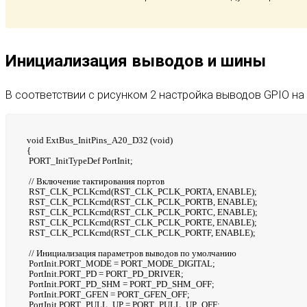
Инициализация выводов и шины
В соответствии с рисунком 2 настройка выводов GPIO на
void ExtBus_InitPins_A20_D32 (void)
{
PORT_InitTypeDef PortInit;
// Включение тактирования портов
RST_CLK_PCLKcmd(RST_CLK_PCLK_PORTA, ENABLE);
RST_CLK_PCLKcmd(RST_CLK_PCLK_PORTB, ENABLE);
RST_CLK_PCLKcmd(RST_CLK_PCLK_PORTC, ENABLE);
RST_CLK_PCLKcmd(RST_CLK_PCLK_PORTE, ENABLE);
RST_CLK_PCLKcmd(RST_CLK_PCLK_PORTF, ENABLE);
// Инициализация параметров выводов по умолчанию
PortInit.PORT_MODE = PORT_MODE_DIGITAL;
PortInit.PORT_PD = PORT_PD_DRIVER;
PortInit.PORT_PD_SHM = PORT_PD_SHM_OFF;
PortInit.PORT_GFEN = PORT_GFEN_OFF;
PortInit.PORT_PULL_UP = PORT_PULL_UP_OFF;