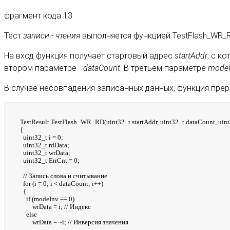
фрагмент кода 13.
Тест
записи - чтения
выполняется функцией TestFlash_WR_R
На вход функция получает стартовый адрес
startAddr
, с к
втором параметре -
dataCount
. В третьем параметре
modeI
В случае несовпадения записанных данных, функция прер
TestResult TestFlash_WR_RD(uint32_t startAddr, uint32_t dataCount, uin
{
uint32_t i = 0;
uint32_t rdData;
uint32_t wrData;
uint32_t ErrCnt = 0;
// Запись слова и считывание
for (i = 0; i < dataCount; i++)
{
if (modeInv == 0)
wrData = i; // Индекс
else
wrData = ~i; // Инверсия значения