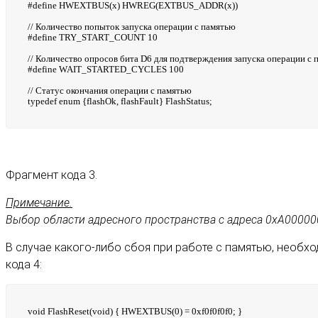
#define HWEXTBUS(x) HWREG(EXTBUS_ADDR(x))
// Количество попыток запуска операции с памятью
#define TRY_START_COUNT 10
// Количество опросов бита D6 для подтверждения запуска операции с
#define WAIT_STARTED_CYCLES 100
// Статус окончания операции с памятью
typedef enum {flashOk, flashFault} FlashStatus;
Фрагмент кода 3.
Примечание.
Выбор области адресного пространства с адреса 0xA00000
В случае какого-либо сбоя при работе с памятью, необх
кода 4:
void FlashReset(void) { HWEXTBUS(0) = 0xf0f0f0f0; }