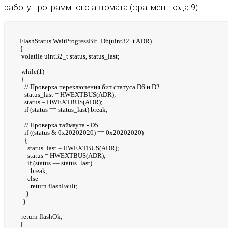
работу программного автомата (фрагмент кода 9).
FlashStatus WaitProgressBit_D6(uint32_t ADR)
{
volatile uint32_t status, status_last;
while(1)
{
// Проверка переключения бит статуса D6 и D2
status_last = HWEXTBUS(ADR);
status = HWEXTBUS(ADR);
if (status == status_last) break;
// Проверка таймаута - D5
if ((status & 0x20202020) == 0x20202020)
{
status_last = HWEXTBUS(ADR);
status = HWEXTBUS(ADR);
if (status == status_last)
break;
else
return flashFault;
}
}
return flashOk;
}