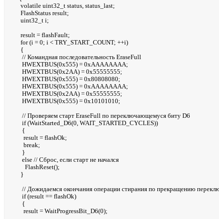
volatile uint32_t status, status_last;
FlashStatus result;
uint32_t i;
result = flashFault;
for (i = 0; i < TRY_START_COUNT; ++i)
{
// Командная последовательность EraseFull
HWEXTBUS(0x555) = 0xAAAAAAAA;
HWEXTBUS(0x2AA) = 0x55555555;
HWEXTBUS(0x555) = 0x80808080;
HWEXTBUS(0x555) = 0xAAAAAAAA;
HWEXTBUS(0x2AA) = 0x55555555;
HWEXTBUS(0x555) = 0x10101010;
// Проверяем старт EraseFull по переключающемуся биту D6
if (WaitStarted_D6(0, WAIT_STARTED_CYCLES))
{
result = flashOk;
break;
}
else // Сброс, если старт не начался
FlashReset();
}
// Дожидаемся окончания операции стирания по прекращению перекл
if (result == flashOk)
{
result = WaitProgressBit_D6(0);