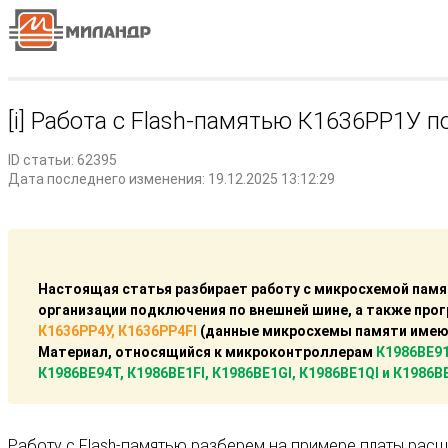
[i] Работа с Flash-памятью К1636РР1У
ID статьи: 62395
Дата последнего изменения: 19.12.2025 13:12:29
Настоящая статья разбирает работу с микросхемой пам
организации подключения по внешней шине, а также про
К1636РР4У, К1636РР4FI
(данные микросхемы памяти имеют
Материал, относящийся к микроконтроллерам
К1986ВЕ9
К1986ВЕ94Т, К1986ВЕ1FI, К1986ВЕ1GI, К1986ВЕ1QI и К1986
Работу с Flash-памятью разберем на примере платы расш