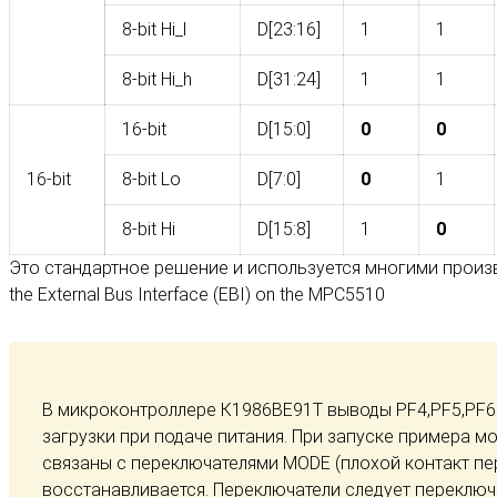
8-bit Hi_l
D[23:16]
1
1
8-bit Hi_h
D[31:24]
1
1
16-bit
D[15:0]
0
0
16-bit
8-bit Lo
D[7:0]
0
1
8-bit Hi
D[15:8]
1
0
Это стандартное решение и используется многими произв
the External Bus Interface (EBI) on the MPC5510
В микроконтроллере К1986ВЕ91Т выводы PF4,PF5,PF6 
загрузки при подаче питания. При запуске примера мо
связаны с переключателями MODE (плохой контакт пе
восстанавливается. Переключатели следует переключ