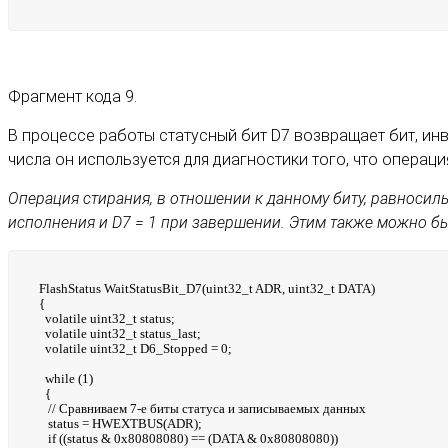
Фрагмент кода 9.
В процессе работы статусный бит D7 возвращает бит, и
числа он используется для диагностики того, что операц
Операция стирания, в отношении к данному биту, равносиль
исполнения и D7 = 1 при завершении. Этим также можно бы
FlashStatus WaitStatusBit_D7(uint32_t ADR, uint32_t DATA)
{
volatile uint32_t status;
volatile uint32_t status_last;
volatile uint32_t D6_Stopped = 0;
while (1)
{
// Сравниваем 7-е биты статуса и записываемых данных
status = HWEXTBUS(ADR);
if ((status & 0x80808080) == (DATA & 0x80808080))