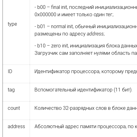
- b00 – final init, последний инициализаци
0x000000 и имеет только один тег;
type
- b01 – normal init, обычный инициализацио
размещены по адресу
address
;
- b10 – zero init, инициализация блока дан
Загрузчик сам заполняет нулями область п
ID
Идентификатор процессора, которому предн
tag
Вспомогательный идентификатор (11 бит).
сount
Количество 32-разрядных слов в блоке дан
address
Абсолютный адрес памяти процессора, по 