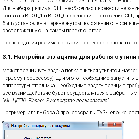
Рисунок 9 - Установка режима работы BOOT MODE == 011 
Для выбора режима "011" необходимо перевести верхний
контакты BOOT_1 и BOOT_0 перевести в положение OFF, п
быть установлен в перевернутом положении относительн
расположенную на самом переключателе.
После задания режима загрузки процессора снова включае
3.1. Настройка отладчика для работы с утилит
Может возникнуть задача подключиться утилитой Flasher
первому процессору). Для этого необходимо запустить 
аппаратуры отладчика" необходимо задать позицию требуе
всё взаимодействие будет осуществляться с выбранным
"
ML_ЦППО_Flasher_Руководство пользователя
".
Например, для выбора 3 процессора в JTAG-цепочке, сост