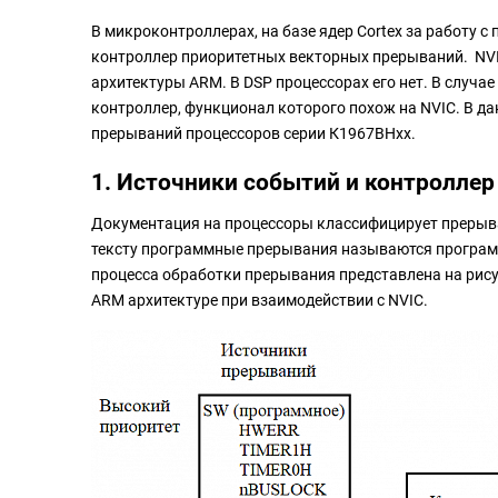
В микроконтроллерах, на базе ядер Cortex за работу с пр
контроллер приоритетных векторных прерываний. NV
архитектуры ARM. В DSP процессорах его нет. В случае
контроллер, функционал которого похож на NVIC. В д
прерываний процессоров серии К1967ВНxx.
1. Источники событий и контроллер
Документация на процессоры классифицирует прерыв
тексту программные прерывания называются программ
процесса обработки прерывания представлена на рисунк
ARM архитектуре при взаимодействии с NVIC.