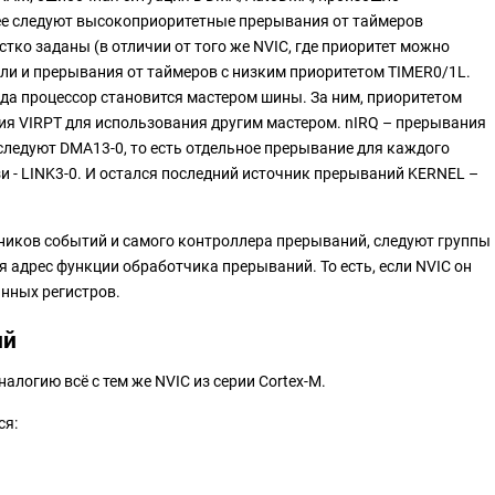
ее следуют высокоприоритетные прерывания от таймеров
ко заданы (в отличии от того же NVIC, где приоритет можно
ли и прерывания от таймеров с низким приоритетом TIMER0/1L.
да процессор становится мастером шины. За ним, приоритетом
ия VIRPT для использования другим мастером. nIRQ – прерывания
следуют DMA13-0, то есть отдельное прерывание для каждого
и - LINK3-0. И остался последний источник прерываний KERNEL –
очников событий и самого контроллера прерываний, следуют группы
я адрес функции обработчика прерываний. То есть, если NVIC он
анных регистров.
ий
логию всё с тем же NVIC из серии Cortex-M.
ся: