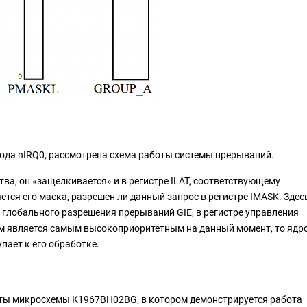
вода nIRQ0, рассмотрена схема работы системы прерываний.
тва, он «защелкивается» и в регистре ILAT, соответствующему
тся его маска, разрешен ли данный запрос в регистре IMASK. Здес
 глобального разрешения прерываний GIE, в регистре управления
ем является самым высокоприоритетным на данный момент, то ядр
пает к его обработке.
аты микросхемы К1967ВН02BG, в котором демонстрируется работа