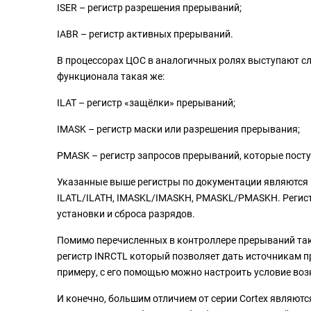
ISER – регистр разрешения прерываний;
IABR – регистр активных прерываний.
В процессорах ЦОС в аналогичных ролях выступают сл
функционала такая же:
ILAT – регистр «защёлки» прерываний;
IMASK – регистр маски или разрешения прерывания;
PMASK – регистр запросов прерываний, которые пост
Указанные выше регистры по документации являются 
ILATL/ILATH, IMASKL/IMASKH, PMASKL/PMASKH. Регист
установки и сброса разрядов.
Помимо перечисленных в контроллере прерываний такж
регистр INRCTL который позволяет дать источникам 
примеру, с его помощью можно настроить условие во
И конечно, большим отличием от серии Cortex являютс