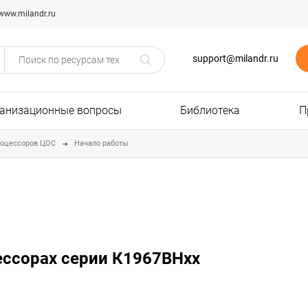
www.milandr.ru
support@milandr.ru
анизационные вопросы
Библиотека
П
роцессоров ЦОС
Начало работы
цессорах серии К1967ВНxx