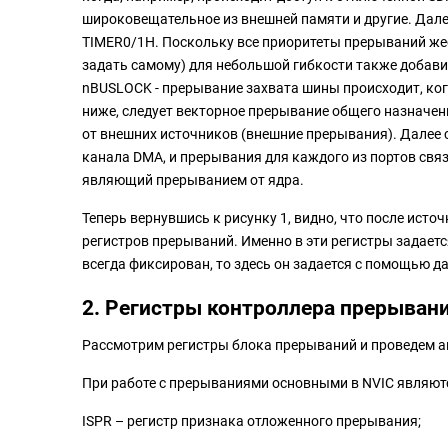
широковещательное из внешней памяти и другие. Дал
TIMER0/1H. Поскольку все приоритеты прерываний жест
задать самому) для небольшой гибкости также добави
nBUSLOCK - прерывание захвата шины происходит, ког
ниже, следует векторное прерывание общего назначен
от внешних источников (внешние прерывания). Далее 
канала DMA, и прерывания для каждого из портов связ
являющий прерыванием от ядра.
Теперь вернувшись к рисунку 1, видно, что после ист
регистров прерываний. Именно в эти регистры задаетс
всегда фиксирован, то здесь он задается с помощью д
2. Регистры контроллера прерыван
Рассмотрим регистры блока прерываний и проведем ана
При работе с прерываниями основными в NVIC являют
ISPR – регистр признака отложенного прерывания;