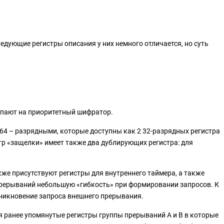
едующие регистры описания у них немного отличается, но суть
упают на приоритетный шифратор.
64 – разрядными, которые доступны как 2 32-разрядных регистра
р «защелки» имеет также два дублирующих регистра: для
е присутствуют регистры для внутреннего таймера, а также
прерываний небольшую «гибкость» при формировании запросов. К
зникновение запроса внешнего прерывания.
я ранее упомянутые регистры группы прерываний А и B в которые