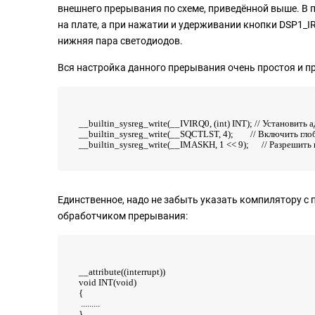
внешнего прерывания по схеме, приведённой выше. В
на плате, а при нажатии и удерживании кнопки DSP1_I
нижняя пара светодиодов.
Вся настройка данного прерывания очень простоя и п
__builtin_sysreg_write(__IVIRQ0, (int) INT); // Установит
__builtin_sysreg_write(__SQCTLST, 4); // Включить гло
__builtin_sysreg_write(__IMASKH, 1 << 9); // Разрешит
Единственное, надо не забыть указать компилятору с
обработчиком прерывания:
__attribute((interrupt))
void INT(void)
{
.........
}