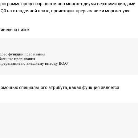
 программе процессор постоянно моргает двумя верхними диодами
RQ0 на отладочной плате, происходит прерывание и моргает уже
риведена ниже:
ь адрес функции прерывания
бальные прерывания
ь прерывание по внешнему выводу IRQ0
 помощью специального атрибута, какая функция является