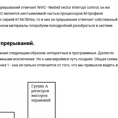
ерываний отвечает NVIC - Nested vector interrupt control, он же
IC является неотъемлемой частью процессоров M-профиля
 с серией К1967ВНxx, то в них за прерывания отвечает собственный
анном материалы попробуем поподробней разобраться в системе
 прерываний.
ания следующим образом: аппаратные и программные. Далее по
ными исключения. Но к ним вернёмся чуть позднее. Общая схема
е 1 - она не сильно отличается от того, что мы привыкли видеть в