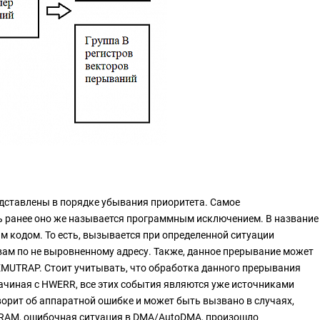
едставлены в порядке убывания приоритета. Самое
ь ранее оно же называется программным исключением. В название
м кодом. То есть, вызывается при определенной ситуации
ам по не выровненному адресу. Также, данное прерывание может
MUTRAP. Стоит учитывать, что обработка данного прерывания
начиная с HWERR, все этих события являются уже источниками
рит об аппаратной ошибке и может быть вызвано в случаях,
SDRAM, ошибочная ситуация в DMA/AutoDMA, произошло