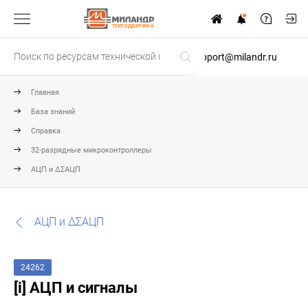
ТЕХПОДДЕРЖКА
support@milandr.ru
Главная
База знаний
Справка
32-разрядные микроконтроллеры
АЦП и ΔΣАЦП
АЦП и ΔΣАЦП
24262
[i] АЦП и сигналы