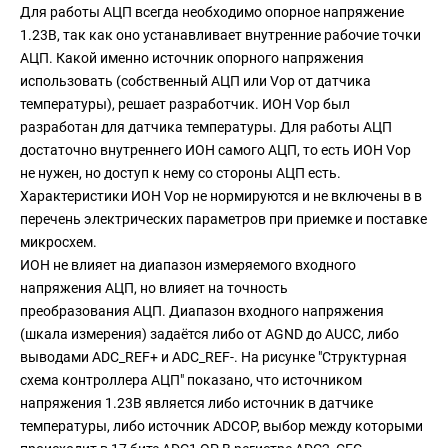
Для работы АЦП всегда необходимо опорное напряжение
1.23В, так как оно устанавливает внутренние рабочие точки
АЦП. Какой именно источник опорного напряжения
использовать (собственный АЦП или Vop от датчика
температуры), решает разработчик. ИОН Vop был
разработан для датчика температуры. Для работы АЦП
достаточно внутреннего ИОН самого АЦП, то есть ИОН Vop
не нужен, но доступ к нему со стороны АЦП есть.
Характеристики ИОН Vop не нормируются и не включены в в
перечень электрических параметров при приемке и поставке
микросхем.
ИОН не влияет на диапазон измеряемого входного
напряжения АЦП, но влияет на точность
преобразования АЦП. Диапазон входного напряжения
(шкала измерения) задаётся либо от AGND до AUCC, либо
выводами ADC_REF+ и ADC_REF-. На рисунке "Структурная
схема контроллера АЦП" показано, что источником
напряжения 1.23В является либо источник в датчике
температуры, либо источник ADCOP, выбор между которыми