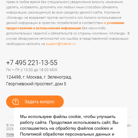
право в любое время без специального уведомления вносить изменения,
удалять, исправлять, дополнять или любым иным способом обновлять
информацию, размещенную во всех разделах данного сайта. Компания
«Миландр» не возражает против частичного или полного использования
данной информации в проектах потребителей в соответствии
с условиями
предоставления и использования информации
без каких-либо
дополнительных гарантий и обязательств со стороны компании «Миландр». В
случае обнаружения неточностей или ошибок в представленной информации
необходимо написать на
support@milandr.ru
+7 495 221-13-55
Пн — Пт с 10:00 до 18:00 МСК
124498, г. Москва, г. Зеленоград,
Георгиевский проспект, дом 5
Задать вопрос
Мы используем файлы cookie, чтобы улучшить
работу сайта. Продолжая использовать сайт, Вы
© Информационный портал технической поддержки ЦП ИС АО «ПКК Миландр»,
соглашаетесь на обработку файлов
cookies
и
2026
Политикой обработки персональных данных
и
Условия предоставления и использования информации