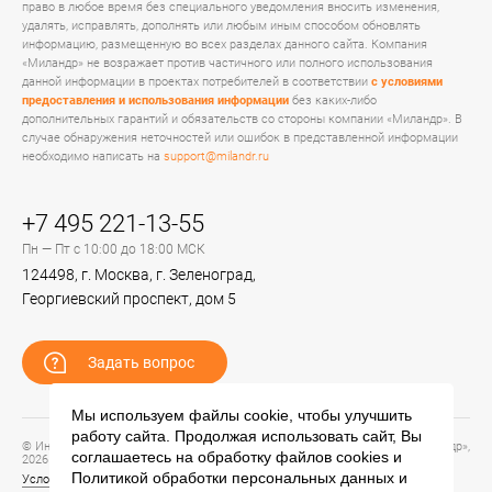
право в любое время без специального уведомления вносить изменения,
удалять, исправлять, дополнять или любым иным способом обновлять
информацию, размещенную во всех разделах данного сайта. Компания
«Миландр» не возражает против частичного или полного использования
данной информации в проектах потребителей в соответствии
с условиями
предоставления и использования информации
без каких-либо
дополнительных гарантий и обязательств со стороны компании «Миландр». В
случае обнаружения неточностей или ошибок в представленной информации
необходимо написать на
support@milandr.ru
+7 495 221-13-55
Пн — Пт с 10:00 до 18:00 МСК
124498, г. Москва, г. Зеленоград,
Георгиевский проспект, дом 5
Задать вопрос
Мы используем файлы cookie, чтобы улучшить
работу сайта. Продолжая использовать сайт, Вы
© Информационный портал технической поддержки ЦП ИС АО «ПКК Миландр»,
соглашаетесь на обработку файлов
cookies
и
2026
Политикой обработки персональных данных
и
Условия предоставления и использования информации