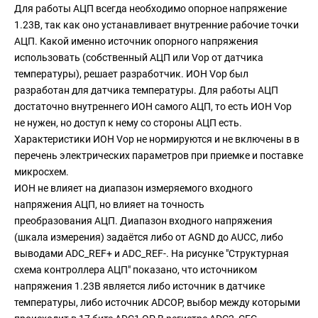
Для работы АЦП всегда необходимо опорное напряжение
1.23В, так как оно устанавливает внутренние рабочие точки
АЦП. Какой именно источник опорного напряжения
использовать (собственный АЦП или Vop от датчика
температуры), решает разработчик. ИОН Vop был
разработан для датчика температуры. Для работы АЦП
достаточно внутреннего ИОН самого АЦП, то есть ИОН Vop
не нужен, но доступ к нему со стороны АЦП есть.
Характеристики ИОН Vop не нормируются и не включены в в
перечень электрических параметров при приемке и поставке
микросхем.
ИОН не влияет на диапазон измеряемого входного
напряжения АЦП, но влияет на точность
преобразования АЦП. Диапазон входного напряжения
(шкала измерения) задаётся либо от AGND до AUCC, либо
выводами ADC_REF+ и ADC_REF-. На рисунке "Структурная
схема контроллера АЦП" показано, что источником
напряжения 1.23В является либо источник в датчике
температуры, либо источник ADCOP, выбор между которыми