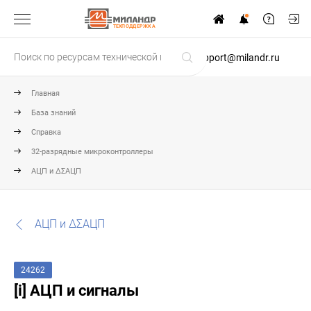
ТЕХПОДДЕРЖКА
support@milandr.ru
Главная
База знаний
Справка
32-разрядные микроконтроллеры
АЦП и ΔΣАЦП
АЦП и ΔΣАЦП
24262
[i] АЦП и сигналы