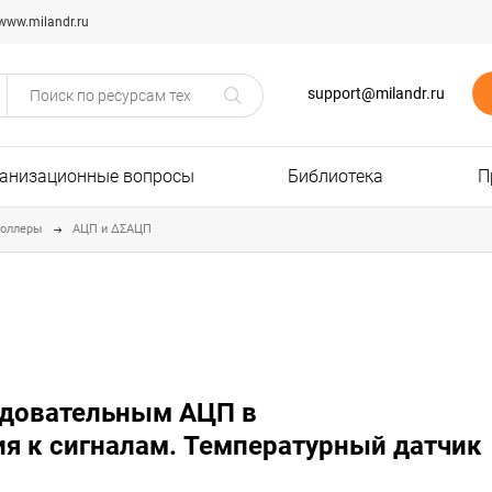
www.milandr.ru
support@milandr.ru
анизационные вопросы
Библиотека
П
роллеры
АЦП и ΔΣАЦП
ледовательным АЦП в
я к сигналам. Температурный датчик