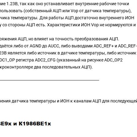
е 1.23В, так как оно устанавливает внутренние рабочие точки
ользовать (собственный АЦП или Vop от датчика температуры),
тчика температуры. Для работы АЦП достаточно внутреннего ИОН
ему со стороны АЦП есть. Характеристики ИОН Vop не нормируются и
ряжения АЦП, но влияет на точность преобразования АЦП.
аётся либо от AGND до AUCC, либо выводами ADC_REF+ и ADC_REF-
23В является либо источник в датчике температуры, либо источник
ADC1_OP регистра ADC2_CFG (указанный на рисунке ADC_OP2
икроконтроллере два последовательных АЦП).
______________________________________________________
ючения датчика температуры и ИОН к каналам АЦП для последующе