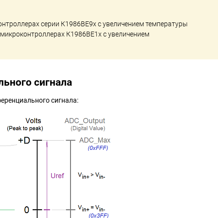
онтроллерах серии К1986ВЕ9x с увеличением температуры
В микроконтроллерах К1986ВЕ1х с увеличением
ьного сигнала
еренциального сигнала: