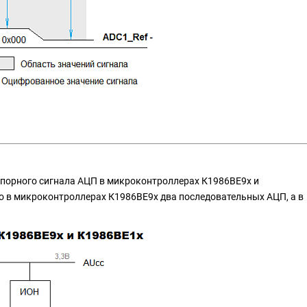
опорного сигнала АЦП в микроконтроллерах К1986ВЕ9х и
о в микроконтроллерах К1986ВЕ9х два последовательных АЦП, а в