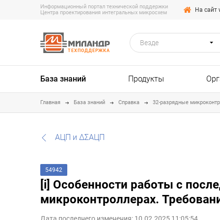
Информационный портал технической поддержки
На сайт 
Центра проектирования интегральных микросхем
Везде
ТЕХПОДДЕРЖКА
База знаний
Продукты
Орг
Главная
База знаний
Справка
32-разрядные микроконт
АЦП и ΔΣАЦП
54942
[i] Особенности работы с пос
микроконтроллерах. Требовани
Дата последнего изменения: 10.02.2025 11:05:54