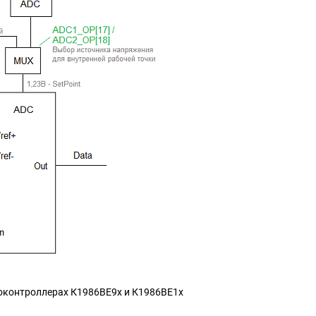
роконтроллерах К1986ВЕ9х и К1986ВЕ1х