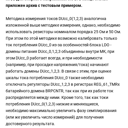
приложен архив с тестовым примером.
Методика измерения токов DUcc_0(1,2,3) аналогична
изложенной выше методике измерения, однако, необходимо
использовать резисторы номиналом порядка 25 Ом и 50 Ом.
При этом по этой методике возможно калибровать только
ток потребления DUcc_0 из-за особенностей блока LDO -
домены питания DUcc_0,1,2,3 объединены внутри МК, при
этом DUcc_0 работает всегда, и при необходимости
(например, при просадке напряжения/тока) начинают
работать домены DUcc_1,2,3. В связи с этим, при оценке
шкалы тока потребления DUcc_0 также необходимо
отключать регуляторы DUcc_1,2,3 в регистрах REG_61_TMRx
батарейного домена BRPCNTR, так как при их работе ток
распределяется между ними. Кроме того, так как токи
потребления DUcc_0(1,2,3) низкие и меняющиеся,
необходимо максимально увеличить фазу семплирования
(или же увеличить число измерений) для получения
достоверного результата.