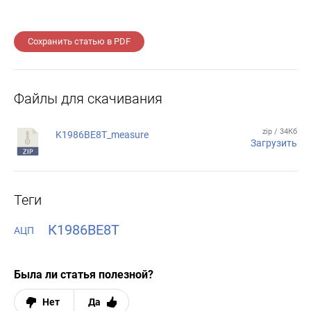
Сохранить статью в PDF
Файлы для скачивания
zip / 34Кб
K1986BE8T_measure
Загрузить
Теги
К1986ВЕ8Т
АЦП
Была ли статья полезной?
Нет
Да