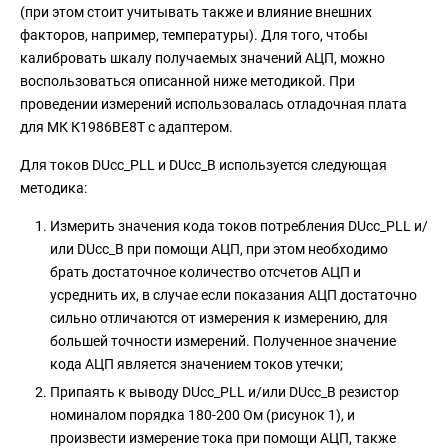
(при этом стоит учитывать также и влияние внешних
факторов, например, температуры). Для того, чтобы
калибровать шкалу получаемых значений АЦП, можно
воспользоваться описанной ниже методикой. При
проведении измерений использовалась отладочная плата
для МК К1986ВЕ8Т с адаптером.
Для токов DUcc_PLL и DUcc_B используется следующая
методика:
Измерить значения кода токов потребления DUcc_PLL и/
или DUcc_B при помощи АЦП, при этом необходимо
брать достаточное количество отсчетов АЦП и
усреднить их, в случае если показания АЦП достаточно
сильно отличаются от измерения к измерению, для
большей точности измерений. Полученное значение
кода АЦП является значением токов утечки;
Припаять к выводу DUcc_PLL и/или DUcc_B резистор
номиналом порядка 180-200 Ом (рисунок 1), и
произвести измерение тока при помощи АЦП, также