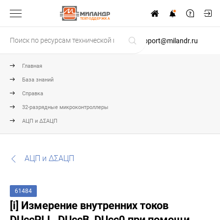
ТЕХПОДДЕРЖКА
support@milandr.ru
Главная
База знаний
Справка
32-разрядные микроконтроллеры
АЦП и ΔΣАЦП
АЦП и ΔΣАЦП
61484
[i] Измерение внутренних токов
DUccPLL, DUccB, DUcc0 при помощи