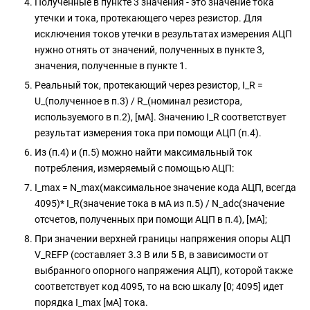
Полученные в пункте 3 значения - это значение тока
утечки и тока, протекающего через резистор. Для
исключения токов утечки в результатах измерения АЦП
нужно отнять от значений, полученных в пункте 3,
значения, полученные в пункте 1.
Реальный ток, протекающий через резистор, I_R =
U_(полученное в п.3) / R_(номинал резистора,
используемого в п.2), [мА]. Значению I_R соответствует
результат измерения тока при помощи АЦП (п.4).
Из (п.4) и (п.5) можно найти максимальный ток
потребления, измеряемый с помощью АЦП:
I_max = N_max(максимальное значение кода АЦП, всегда
4095)* I_R(значение тока в мА из п.5) / N_adc(значение
отсчетов, полученных при помощи АЦП в п.4), [мА];
При значении верхней границы напряжения опоры АЦП
V_REFP (составляет 3.3 В или 5 В, в зависимости от
выбранного опорного напряжения АЦП), которой также
соответствует код 4095, то на всю шкалу [0; 4095] идет
порядка I_max [мА] тока.