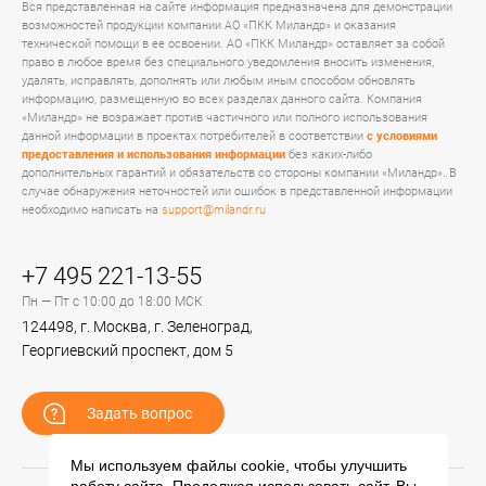
Вся представленная на сайте информация предназначена для демонстрации
возможностей продукции компании АО «ПКК Миландр» и оказания
технической помощи в ее освоении. АО «ПКК Миландр» оставляет за собой
право в любое время без специального уведомления вносить изменения,
удалять, исправлять, дополнять или любым иным способом обновлять
информацию, размещенную во всех разделах данного сайта. Компания
«Миландр» не возражает против частичного или полного использования
данной информации в проектах потребителей в соответствии
с условиями
предоставления и использования информации
без каких-либо
дополнительных гарантий и обязательств со стороны компании «Миландр». В
случае обнаружения неточностей или ошибок в представленной информации
необходимо написать на
support@milandr.ru
+7 495 221-13-55
Пн — Пт с 10:00 до 18:00 МСК
124498, г. Москва, г. Зеленоград,
Георгиевский проспект, дом 5
Задать вопрос
Мы используем файлы cookie, чтобы улучшить