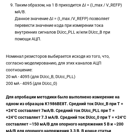
Таким образом, на 1 В приходится ΔI = (I_max / V_REFP)
мА/В.
Данное значение ΔI = (I_max /V_REFP) позволяет
перевести значение кода при измерении тока
внутренних сигналов DUcc_PLL и/или DUcc_B при
помощи АЦП.
Номинал резисторов выбирается исходя из того, что,
согласно моделированию, для этих каналов АЦП
соотношение:
20 мА - 4095 (для DUcc_B, DUcc_PLL)
200 мА - 4095 (для DUcc_0)
Для апробации методики было выполнено измерение на
одном из образцов К1986ВЕ8Т. Средний ток DUcc_B при T =
+24°C составляет 7мА/В. Средний ток DUcc_PLL при T =
+24°C составляет 7.3 мА/В. Средний ток DUcc_0 при T = +24°
C
составляет ~150 мА/В для опорного напряжения 5 В и ~200
мА/В для опорного напряжения 3.3 В. В конце статьи