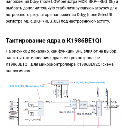
напряжения DU
(поле LOW регистра MDR_BKP->REG_0E) и
CC
выбрать дополнительную стабилизирующую нагрузку для
встроенного регулятора напряжения DU
(поле SelectRI
CC
регистра MDR_BKP->REG_0E) под настроенную частоту.
Тактирование ядра в К1986ВЕ1QI
На рисунке 2 показано, как функции SPL влияют на выбор
частоты тактирования ядра в микроконтроллере
К1986ВЕ1QI. Для микроконтроллера К1986ВЕ92QI схема
аналогичная.