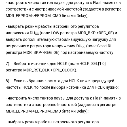
- настроить число тактов паузы для доступа к Flash-памяти в
соответствии с настраиваемой частотой (задается в регистре
MDR_EEPROM->EEPROM_CMD битами Delay);
- выбрать режим работы встроенного регулятора
напряжения DU
(поле LOW регистра MDR_BKP->REG_0E) и
CC
выбрать дополнительную стабилизирующую нагрузку для
встроенного регулятора напряжения DU
(поле SelectRI
CC
регистра MDR_BKP->REG_0E) под настраиваемую частоту.
7) Выбрать источник для HCLK (поле HCLK_SEL[1:0]
регистра MDR_RST_CLK->CPU_CLOCK).
8) Если выбранная частота для HCLK ниже предыдущей
частоты HCLK, то после выбора источника для HCLK нужно:
- настроить число тактов паузы для доступа к Flash-памяти в
соответствии с настроенной частотой (задается в регистре
MDR_EEPROM->EEPROM_CMD битами Delay);
- выбрать режим работы встроенного регулятора