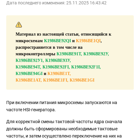
Дата последнего изменения: 25.11.2025 16:43:42
Материал из настоящей статьи, относящийся к
микросхемам
К1986ВЕ92QI
и
К1986ВЕ1QI
,
распространяется в том числе на
микроконтроллеры
К1986ВЕ91Т, К1986ВЕ92У,
К1986ВЕ92У1, К1986ВЕ93У,
К1986ВЕ94Т,
К1986ВЕ92FI, К1986ВЕ92F1I,
К1986ВЕ94GI
и
К1986ВЕ1Т,
К1986ВЕ1АТ,
К1986ВЕ1FI, К1986ВЕ1GI
При включении питания микросхемы запускаются на
частоте HSI-генератора.
Для корректной смены тактовой частоты ядра сначала
должны быть сформированы необходимые тактовые
частоты, и затем осуществлено переключение на них на