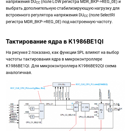
напряжения DU
(поле LOW регистра MDR_BKP->REG_0E) и
CC
выбрать дополнительную стабилизирующую нагрузку для
встроенного регулятора напряжения DU
(поле SelectRI
CC
регистра MDR_BKP->REG_0E) под настроенную частоту.
Тактирование ядра в К1986ВЕ1QI
На рисунке 2 показано, как функции SPL влияют на выбор
частоты тактирования ядра в микроконтроллере
К1986ВЕ1QI. Для микроконтроллера К1986ВЕ92QI схема
аналогичная.