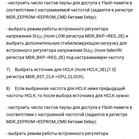
- настроить число тактов паузы для доступа к Flash-памяти в
соответствии с настраиваемой частотой (задается в регистре
MDR_EEPROM->EEPROM_CMD битами Delay);
- выбрать режим работы встроенного регулятора
напряжения DU
(поле LOW регистра MDR_BKP->REG_0E) и
CC
выбрать дополнительную стабилизирующую нагрузку для
встроенного регулятора напряжения DU
(поле SelectRI
CC
регистра MDR_BKP->REG_0E) под настраиваемую частоту.
7) Выбрать источник для HCLK (поле HCLK_SEL[1:0]
регистра MDR_RST_CLK->CPU_CLOCK).
8) Если выбранная частота для HCLK ниже предыдущей
частоты HCLK, то после выбора источника для HCLK нужно:
- настроить число тактов паузы для доступа к Flash-памяти в
соответствии с настроенной частотой (задается в регистре
MDR_EEPROM->EEPROM_CMD битами Delay);
- выбрать режим работы встроенного регулятора