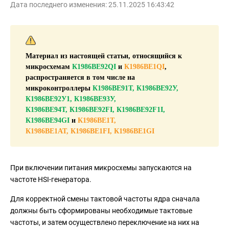
Дата последнего изменения: 25.11.2025 16:43:42
Материал из настоящей статьи, относящийся к
микросхемам
К1986ВЕ92QI
и
К1986ВЕ1QI
,
распространяется в том числе на
микроконтроллеры
К1986ВЕ91Т, К1986ВЕ92У,
К1986ВЕ92У1, К1986ВЕ93У,
К1986ВЕ94Т,
К1986ВЕ92FI, К1986ВЕ92F1I,
К1986ВЕ94GI
и
К1986ВЕ1Т,
К1986ВЕ1АТ,
К1986ВЕ1FI, К1986ВЕ1GI
При включении питания микросхемы запускаются на
частоте HSI-генератора.
Для корректной смены тактовой частоты ядра сначала
должны быть сформированы необходимые тактовые
частоты, и затем осуществлено переключение на них на