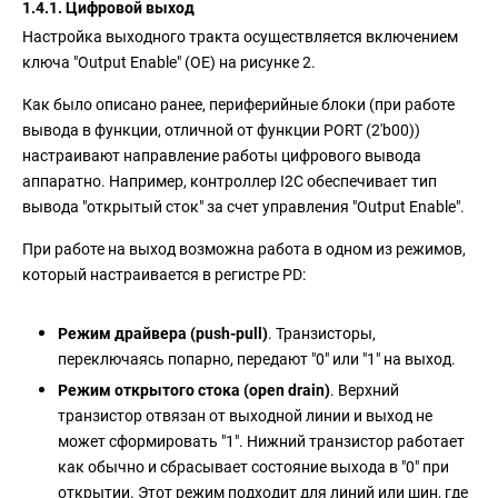
1.4.1. Цифровой выход
Настройка выходного тракта осуществляется включением
ключа "Output Enable" (OE) на рисунке 2.
Как было описано ранее, периферийные блоки (при работе
вывода в функции, отличной от функции PORT (2'b00))
настраивают направление работы цифрового вывода
аппаратно. Например, контроллер I2C обеспечивает тип
вывода "открытый сток" за счет управления "Output Enable".
При работе на выход возможна работа в одном из режимов,
который настраивается в регистре PD:
Режим драйвера (
push-pull
)
. Транзисторы,
переключаясь попарно, передают "0" или "1" на выход.
Режим открытого стока (open drain)
. Верхний
транзистор отвязан от выходной линии и выход не
может сформировать "1". Нижний транзистор работает
как обычно и сбрасывает состояние выхода в "0" при
открытии. Этот режим подходит для линий или шин, где