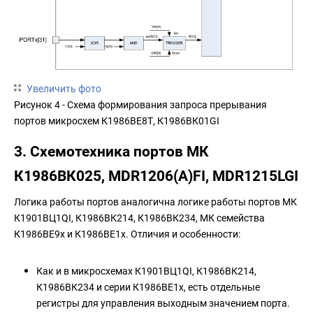
Увеличить фото
Рисунок 4 - Схема формирования запроса прерывания
портов микросхем К1986ВЕ8Т, К1986ВК01GI
3. Схемотехника портов МК
К1986ВК025, MDR1206(A)FI, MDR1215LGI
Логика работы портов аналогична логике работы портов МК
К1901ВЦ1QI, К1986ВК214, К1986ВК234, МК семейства
К1986ВЕ9x и К1986ВЕ1x. Отличия и особенности:
Как и в микросхемах К1901ВЦ1QI, К1986ВК214,
К1986ВК234 и серии К1986ВЕ1x, есть отдельные
регистры для управления выходным значением порта.