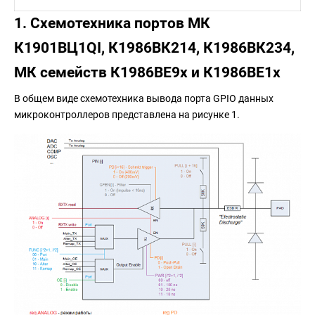
1. Схемотехника портов МК
К1901ВЦ1QI, К1986ВК214, К1986ВК234,
МК семейств К1986ВЕ9x и К1986ВЕ1x
В общем виде схемотехника вывода порта GPIO данных
микроконтроллеров представлена на рисунке 1.