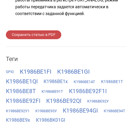
работы передатчика задается автоматически в
соответствии с заданной функцией.
Сохранить статью в PDF
Теги
К1986ВЕ1FI
К1986ВЕ1GI
GPIO
К1986ВЕ1QI
К1986ВЕ1x
К1986ВЕ1Т
К1986ВЕ1АТ
К1986ВЕ8Т
К1986ВЕ92F1I
К1986ВЕ91Т
К1986ВЕ92FI
К1986ВЕ92QI
К1986ВЕ92У
К1986ВЕ94GI
К1986ВЕ92У1
К1986ВЕ93У
К1986ВЕ94Т
К1986ВЕ9x
К1986ВК01GI