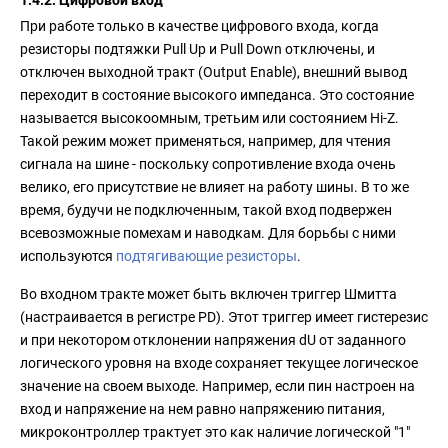
1.4.2. Цифровой вход
При работе только в качестве цифрового входа, когда
резисторы подтяжки Pull Up и Pull Down отключены, и
отключен выходной тракт (Output Enable), внешний вывод
переходит в состояние высокого импеданса. Это состояние
называется высокоомным, третьим или состоянием Hi-Z.
Такой режим может применяться, например, для чтения
сигнала на шине - поскольку сопротивление входа очень
велико, его присутствие не влияет на работу шины. В то же
время, будучи не подключенным, такой вход подвержен
всевозможные помехам и наводкам. Для борьбы с ними
используются
подтягивающие резисторы
.
Во входном тракте может быть включен триггер Шмитта
(настраивается в регистре PD). Этот триггер имеет гистерезис
и при некотором отклонении напряжения dU от заданного
логического уровня на входе сохраняет текущее логическое
значение на своем выходе. Например, если пин настроен на
вход и напряжение на нем равно напряжению питания,
микроконтроллер трактует это как наличие логической "1"