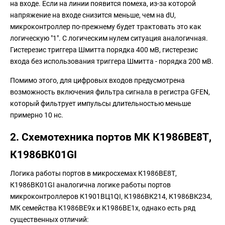
на входе. Если на линии появится помеха, из-за которой
напряжение на входе снизится меньше, чем на dU,
микроконтроллер по-прежнему будет трактовать это как
логическую "1". С логическим нулем ситуация аналогичная.
Гистерезис триггера Шмитта порядка 400 мВ, гистерезис
входа без использования триггера Шмитта - порядка 200 мВ.
Помимо этого, для цифровых входов предусмотрена
возможность включения фильтра сигнала в регистра GFEN,
который фильтрует импульсы длительностью меньше
примерно 10 нс.
2. Схемотехника портов МК К1986ВЕ8Т,
К1986ВК01GI
Логика работы портов в микросхемах К1986ВЕ8Т,
К1986ВК01GI аналогична логике работы портов
микроконтроллеров К1901ВЦ1QI, К1986ВК214, К1986ВК234,
МК семейства К1986ВЕ9x и К1986ВЕ1x, однако есть ряд
существенных отличий: