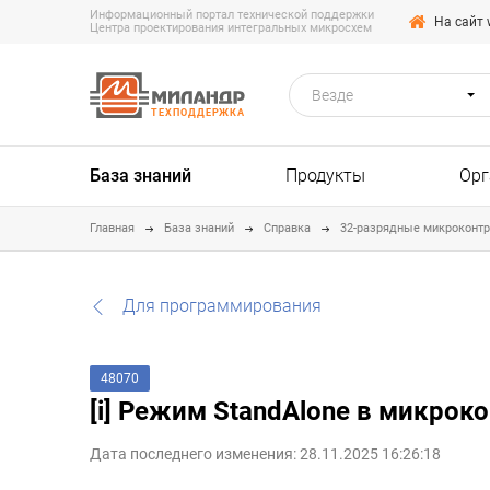
Информационный портал технической поддержки
На сайт 
Центра проектирования интегральных микросхем
Везде
ТЕХПОДДЕРЖКА
База знаний
Продукты
Орг
Главная
База знаний
Справка
32-разрядные микроконт
Для программирования
48070
[i] Режим StandAlone в микро
Дата последнего изменения: 28.11.2025 16:26:18