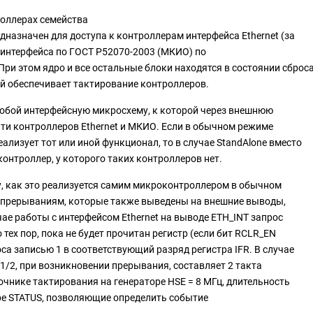
оллерах семейства
назначен для доступа к контроллерам интерфейса Ethernet (за
и интерфейса по ГОСТ Р52070-2003 (МКИО) по
ри этом ядро и все остальные блоки находятся в состоянии сброс
й обеспечивает тактирование контроллеров.
собой интерфейсную микросхему, к которой через внешнюю
ти контроллеров Ethernet и МКИО. Если в обычном режиме
лизует тот или иной функционал, то в случае StandAlone вместо
контроллер, у которого таких контроллеров нет.
у, как это реализуется самим микроконтроллером в обычном
о прерываниям, которые также выведены на внешние выводы,
ае работы с интерфейсом Ethernet на выводе ETH_INT запрос
тех пор, пока не будет прочитан регистр (если бит RCLR_EN
оса записью 1 в соответствующий разряд регистра IFR. В случае
/2, при возникновении прерывания, составляет 2 такта
точнике тактирования на генераторе HSE = 8 МГц, длительность
стре STATUS, позволяющие определить событие