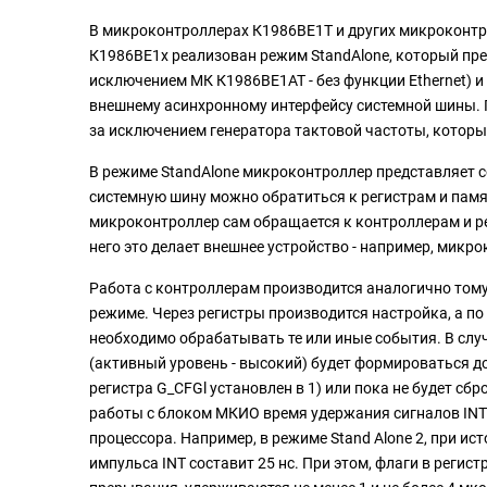
В микроконтроллерах К1986ВЕ1Т и других микроконтр
К1986ВЕ1x реализован режим StandAlone, который пред
исключением МК К1986ВЕ1АТ - без функции Ethernet) 
внешнему асинхронному интерфейсу системной шины. П
за исключением генератора тактовой частоты, которы
В режиме StandAlone микроконтроллер представляет 
системную шину можно обратиться к регистрам и памя
микроконтроллер сам обращается к контроллерам и реа
него это делает внешнее устройство - например, микро
Работа c контроллерам производится аналогично том
режиме. Через регистры производится настройка, а п
необходимо обрабатывать те или иные события. В случ
(активный уровень - высокий) будет формироваться до 
регистра G_CFGl установлен в 1) или пока не будет сбр
работы с блоком МКИО время удержания сигналов INT1
процессора. Например, в режиме Stand Alone 2, при ис
импульса INT составит 25 нс. При этом, флаги в реги