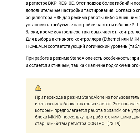
в регистре BKP_REG_0E. Этот подход более гибкий и п
дополнительные настройки тактирования. Согласно 
осциллятора HSE для режима работы либо с внешним р
установить требуемые настройки частоты в блоке PLL.
блоки, кроме контроллера тактовых частот, контролле
Для выбора активного контроллера (Ethernet или МК
ITCMLAEN соответствующий логический уровень (табли
При работе в режиме StandAlone есть особенность: при
и остается активным, так как наличие подключенного о
При переходе в режим StandAlone из пользовател
исключением блока тактовых частот. Это означает
которым предполагается работа в StandAlone, упр
блока МКИО, поскольку при работе с ним шина дан
старшим битам регистра CONTROL [23:19].