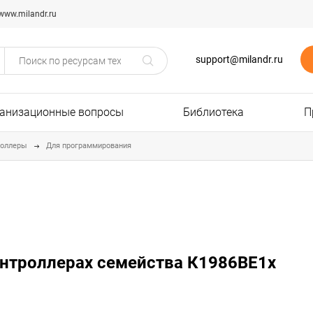
www.milandr.ru
support@milandr.ru
анизационные вопросы
Библиотека
П
роллеры
Для программирования
контроллерах семейства К1986ВЕ1x