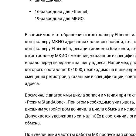
шина данных:
16-разрядная для Ethernet;
19-разрядная для МКИО.
В зависимости от обращения к контроллеру Ethernet 
контроллеру МКИО адресация является словной, т.е. на
контроллеру Ethernet адресация является байтовой, т.
к контроллеру МКИО смещение, указанное в специфика
вправо перед передачей на шину адреса. Например, 
которого составляет 0x1000, необходимо на шине адрес
смещения регистров, указанные в спецификации, совп
адреса.
Временные диаграммы цикла записи и чтения при такт
«Режим StandAlone». При этом необходимо учитывать, ч
внешним устройством до начала цикла обмена и не дол
Допускается удерживать сигнал nCEx в состоянии лог
обмена.
При увеличении частоты работы МК пропускная спосо