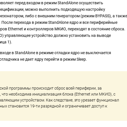
озволяет перед входом в режим StandAlone осуществить
спецификации, можно выполнить подходящую настройку
езонатором, либо с внешним генератором (режим BYPASS), а такж
 После перехода в режим StandAlone ядро и все периферийные
ров Ethernet и контроллеров МКИО, переходят в состояние сброса.
ИО) управляющее устройство должно установить на выводе
ца 1).
 входе в StandAlone в режиме отладки ядро не выключается
тладчика не дает ядру перейти в режим Sleep.
ьской программы происходит сброс всей периферии, за
, что необходима инициализация блока (Ethernet или МКИО), с
авляющим устройством. Как следствие, это урезает функционал
ных становится 19-ти разрядной и ограничивает доступ к