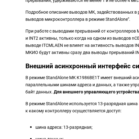
прерывания, удерживаются не менее 1 и не более 4 мк
Подробное описание выводов МК, задействованных в р
выводов микроконтроллера в режиме StandAlone".
При работе с выводами прерываний от контроллеров 
и INT2 активны, только когда на одном из выводов nC
выводе ITCMLAEN не влияет на активность выводов IN
МКИО будут активны сразу два выводы прерываний IN
Внешний асинхронный интерфейс с
В режиме StandAlone МК К1986ВЕ1Т имеет внешний ас
параллельными шинами адреса и данных, а также упр
байт данных.
Для внешнего управляющего устройства
В режиме StandAlone используется 13-разрядная шина а
к какому контроллеру осуществляется доступ:
шина адреса: 13-разрядная;