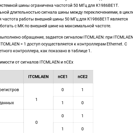
истемной шины ограничена частотой 50 МГц для К1986ВЕ1Т.
ьной длительностью сигнала шины между переключениями, в цикл
я частота работы внешней шины 50 МГц для К1986ВЕ1Т является
аботать с МК по внешней шине на максимальной частоте.
 выполнено обращение, задается сигналом ITCMLAEN: при ITCMLAE
ITCMLAEN = 1 доступ осуществляется к контроллерам Ethernet. С
ного контроллера, как показано в таблице 1.
симости от сигналов ITCMLAEN и nCEx
ITCMLAEN
nCE1
nCE2
 регистров
0
1
1
 данных
1
0
0
1
0
1
0