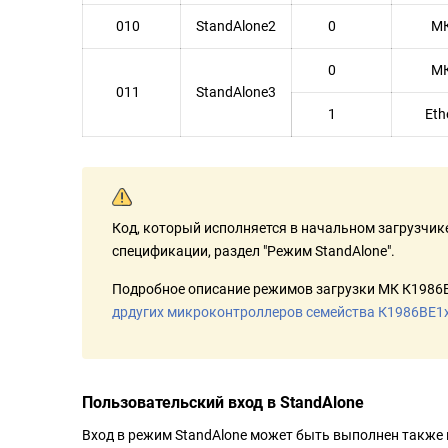
010
StandAlone2
0
МК
0
МК
011
StandAlone3
1
Ethe
Код, который исполняется в начальном загрузчике
спецификации, раздел "Режим StandAlone".
Подробное описание режимов загрузки МК К1986В
дрдугих микроконтроллеров семейства К1986ВЕ1x
Пользовательский вход в StandAlone
Вход в режим StandAlone может быть выполнен также 