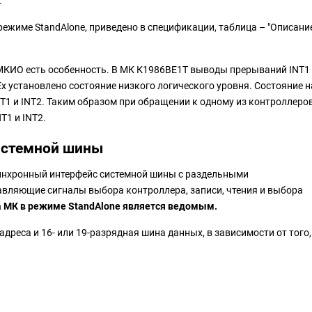
с.
ежиме StandAlone, приведено в спецификации, таблица – "Описани
МКИО есть особенность. В МК К1986ВЕ1Т выводы прерываний INT1
Ex установлено состояние низкого логического уровня. Состояние н
T1 и INT2. Таким образом при обращении к одному из контроллеро
T1 и INT2.
истемной шины
инхронный интерфейс системной шины с раздельными
авляющие сигналы выбора контроллера, записи, чтения и выбора
 МК в режиме StandAlone является ведомым.
дреса и 16- или 19-разрядная шина данных, в зависимости от того,