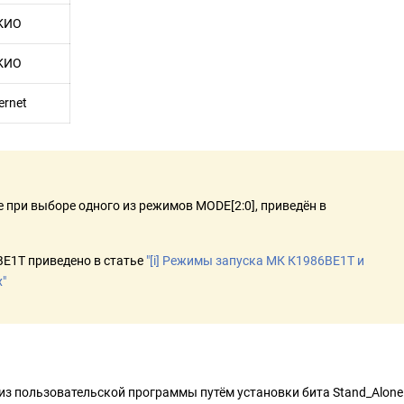
ИО
ИО
rnet
 при выборе одного из режимов MODE[2:0], приведён в
Е1Т приведено в статье
"[i] Режимы запуска МК К1986ВЕ1Т и
"
из пользовательской программы путём установки бита Stand_Alone