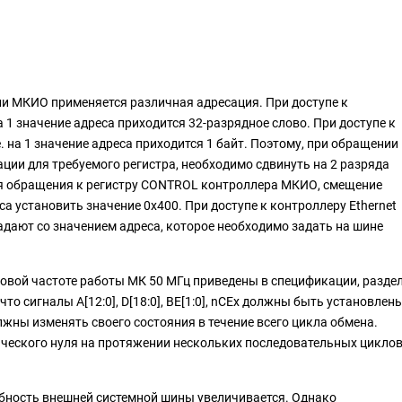
или МКИО применяется различная адресация. При доступе к
 1 значение адреса приходится 32-разрядное слово. При доступе к
е. на 1 значение адреса приходится 1 байт. Поэтому, при обращении
ции для требуемого регистра, необходимо сдвинуть на 2 разряда
для обращения к регистру CONTROL контроллера МКИО, смещение
а установить значение 0x400. При доступе к контроллеру Ethernet
адают со значением адреса, которое необходимо задать на шине
овой частоте работы МК 50 МГц приведены в спецификации, разде
то сигналы A[12:0], D[18:0], BE[1:0], nCEx должны быть установлен
жны изменять своего состояния в течение всего цикла обмена.
ического нуля на протяжении нескольких последовательных цикло
бность внешней системной шины увеличивается. Однако