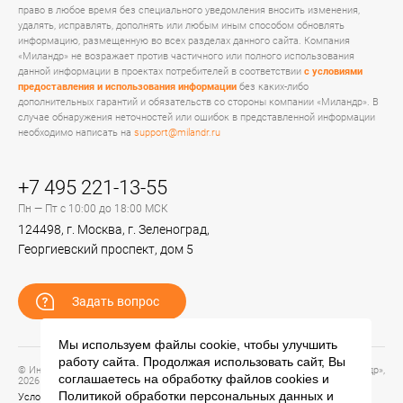
право в любое время без специального уведомления вносить изменения,
удалять, исправлять, дополнять или любым иным способом обновлять
информацию, размещенную во всех разделах данного сайта. Компания
«Миландр» не возражает против частичного или полного использования
данной информации в проектах потребителей в соответствии
с условиями
предоставления и использования информации
без каких-либо
дополнительных гарантий и обязательств со стороны компании «Миландр». В
случае обнаружения неточностей или ошибок в представленной информации
необходимо написать на
support@milandr.ru
+7 495 221-13-55
Пн — Пт с 10:00 до 18:00 МСК
124498, г. Москва, г. Зеленоград,
Георгиевский проспект, дом 5
Задать вопрос
Мы используем файлы cookie, чтобы улучшить
работу сайта. Продолжая использовать сайт, Вы
© Информационный портал технической поддержки ЦП ИС АО «ПКК Миландр»,
соглашаетесь на обработку файлов
cookies
и
2026
Политикой обработки персональных данных
и
Условия предоставления и использования информации