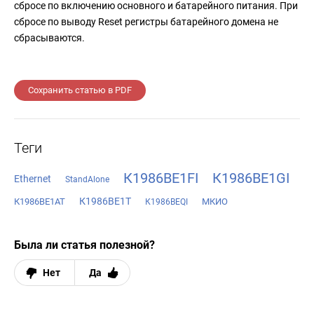
сбросе по включению основного и батарейного питания. При
сбросе по выводу Reset регистры батарейного домена не
сбрасываются.
Сохранить статью в PDF
Теги
К1986ВЕ1FI
К1986ВЕ1GI
Ethernet
StandAlone
К1986ВЕ1Т
К1986ВЕ1АТ
МКИО
К1986ВЕQI
Была ли статья полезной?
Нет
Да