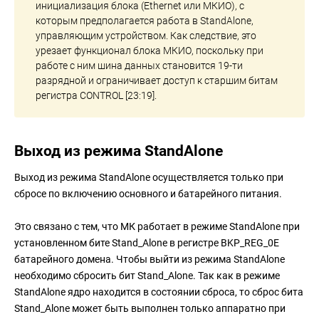
инициализация блока (Ethernet или МКИО), с
которым предполагается работа в StandAlone,
управляющим устройством. Как следствие, это
урезает функционал блока МКИО, поскольку при
работе с ним шина данных становится 19-ти
разрядной и ограничивает доступ к старшим битам
регистра CONTROL [23:19].
Выход из режима StandAlone
Выход из режима StandAlone осуществляется только при
сбросе по включению основного и батарейного питания.
Это связано с тем, что МК работает в режиме StandAlone при
установленном бите Stand_Alone в регистре BKP_REG_0E
батарейного домена. Чтобы выйти из режима StandAlone
необходимо сбросить бит Stand_Alone. Так как в режиме
StandAlone ядро находится в состоянии сброса, то сброс бита
Stand_Alone может быть выполнен только аппаратно при