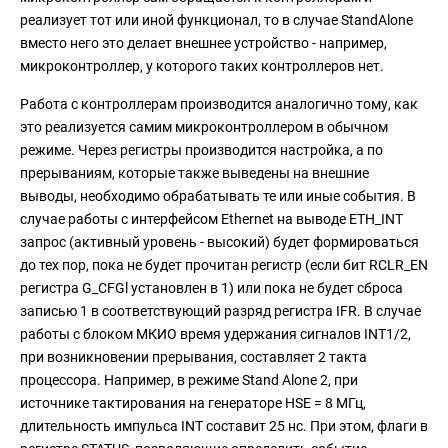
реализует тот или иной функционал, то в случае StandAlone
вместо него это делает внешнее устройство - например,
микроконтроллер, у которого таких контроллеров нет.
Работа c контроллерам производится аналогично тому, как
это реализуется самим микроконтроллером в обычном
режиме. Через регистры производится настройка, а по
прерываниям, которые также выведены на внешние
выводы, необходимо обрабатывать те или иные события. В
случае работы с интерфейсом Ethernet на выводе ETH_INT
запрос (активный уровень - высокий) будет формироваться
до тех пор, пока не будет прочитан регистр (если бит RCLR_EN
регистра G_CFGl установлен в 1) или пока не будет сброса
записью 1 в соответствующий разряд регистра IFR. В случае
работы с блоком МКИО время удержания сигналов INT1/2,
при возникновении прерывания, составляет 2 такта
процессора. Например, в режиме Stand Alone 2, при
источнике тактирования на генераторе HSE = 8 МГц,
длительность импульса INT составит 25 нс. При этом, флаги в