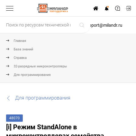
ТЕХПОДДЕРЖКА
support@milandr.ru
Главная
База знаний
Справка
32-разрядные микроконтроллеры
Для программирования
Для программирования
48070
[i] Режим StandAlone в
микроконтроллерах семейства