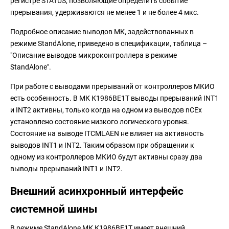
регистре STATUS, позволяющие определить событие
прерывания, удерживаются не менее 1 и не более 4 мкс.
Подробное описание выводов МК, задействованных в
режиме StandAlone, приведено в спецификации, таблица –
"Описание выводов микроконтроллера в режиме
StandAlone".
При работе с выводами прерываний от контроллеров МКИО
есть особенность. В МК К1986ВЕ1Т выводы прерываний INT1
и INT2 активны, только когда на одном из выводов nCEx
установлено состояние низкого логического уровня.
Состояние на выводе ITCMLAEN не влияет на активность
выводов INT1 и INT2. Таким образом при обращении к
одному из контроллеров МКИО будут активны сразу два
выводы прерываний INT1 и INT2.
Внешний асинхронный интерфейс
системной шины
В режиме StandAlone МК К1986ВЕ1Т имеет внешний