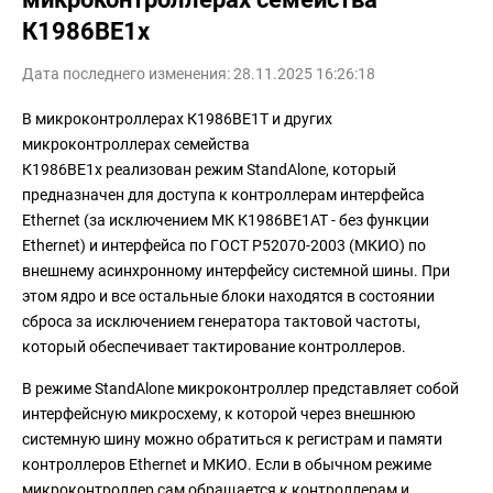
К1986ВЕ1x
Дата последнего изменения: 28.11.2025 16:26:18
В микроконтроллерах К1986ВЕ1Т и других
микроконтроллерах семейства
К1986ВЕ1x реализован режим StandAlone, который
предназначен для доступа к контроллерам интерфейса
Ethernet (за исключением МК К1986ВЕ1АТ - без функции
Ethernet) и интерфейса по ГОСТ Р52070-2003 (МКИО) по
внешнему асинхронному интерфейсу системной шины. При
этом ядро и все остальные блоки находятся в состоянии
сброса за исключением генератора тактовой частоты,
который обеспечивает тактирование контроллеров.
В режиме StandAlone микроконтроллер представляет собой
интерфейсную микросхему, к которой через внешнюю
системную шину можно обратиться к регистрам и памяти
контроллеров Ethernet и МКИО. Если в обычном режиме
микроконтроллер сам обращается к контроллерам и