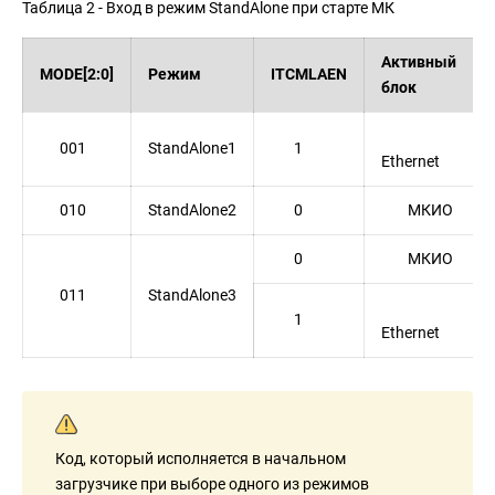
Таблица 2 - Вход в режим StandAlone при старте МК
Активный
MODE[2:0]
Режим
ITCMLAEN
блок
001
StandAlone1
1
Ethernet
010
StandAlone2
0
МКИО
0
МКИО
011
StandAlone3
1
Ethernet
Код, который исполняется в начальном
загрузчике при выборе одного из режимов