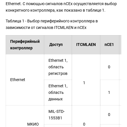
Ethernet. С помощью сигналов nCEx осуществляется выбор
конкретного контроллера, как показано в таблице 1.
Таблица 1 - Выбор периферийного контроллера в
зависимости от сигналов ITCMLAEN и nCEx
Периферийный
Доступ
ITCMLAEN
nCE1
n
контроллер
Ethernet 1,
область
0
регистров
Ethernet
1
Ethernet 1,
область
1
данных
MIL-STD-
0
1553B1
МКИО
0