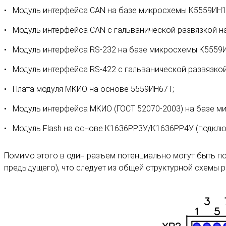
Модуль интерфейса CAN на базе микросхемы К5559ИН1
Модуль интерфейса CAN с гальванической развязкой н
Модуль интерфейса RS-232 на базе микросхемы К5559
Модуль интерфейса RS-422 с гальванической развязко
Плата модуля МКИО на основе 5559ИН67Т;
Модуль интерфейса МКИО (ГОСТ 52070-2003) на базе м
Модуль Flash на основе К1636РР3У/К1636РР4У (подключ
Помимо этого в один разъем потенциально могут быть п
предыдущего), что следует из общей структурной схемы р