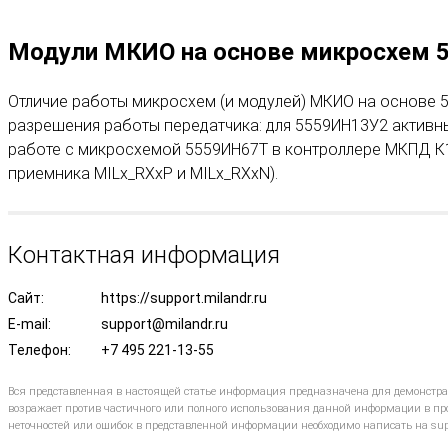
Модули МКИО на основе микросхем 5
Отличие работы микросхем (и модулей) МКИО на основе 5
разрешения работы передатчика: для 5559ИН13У2 активный 
работе с микросхемой 5559ИН67Т в контроллере МКПД К1
приемника MILx_RXxP и MILx_RXxN).
Контактная информация
Сайт:
https://support.milandr.ru
E-mail:
support@milandr.ru
Телефон:
+7 495 221-13-55
Вся представленная в настоящей статье информация предназначена для демонстр
возражает против частичного или полного использования данной информации в про
неточностей или ошибок в представленной информации необходимо написать на sup