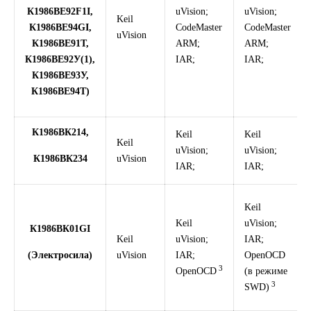
К1986ВЕ92F1I,
uVision;
uVision;
Keil
К1986ВЕ94GI,
CodeMaster
CodeMaster
uVision
К1986ВЕ91Т,
ARM;
ARM;
К1986ВЕ92У(1),
IAR;
IAR;
К1986ВЕ93У,
К1986ВЕ94Т)
К1986ВК214,
Keil
Keil
Keil
uVision;
uVision;
К1986ВК234
uVision
IAR;
IAR;
Keil
Keil
uVision;
К1986ВК01GI
Keil
uVision;
IAR;
(Электросила)
uVision
IAR;
OpenOCD
3
OpenOCD
(в режиме
3
SWD)