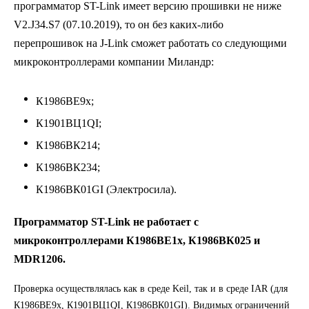
программатор ST-Link имеет версию прошивки не ниже
V2.J34.S7 (07.10.2019), то он без каких-либо
перепрошивок на J-Link сможет работать со следующими
микроконтроллерами компании Миландр:
К1986ВЕ9x;
К1901ВЦ1QI;
К1986ВК214;
К1986ВК234;
К1986ВК01GI (Электросила).
Программатор ST-Link не работает с
микроконтроллерами К1986ВЕ1x, К1986ВК025 и
MDR1206.
Проверка осуществлялась как в среде Keil, так и в среде IAR (для
К1986ВЕ9x, К1901ВЦ1QI, К1986ВК01GI). Видимых ограничений