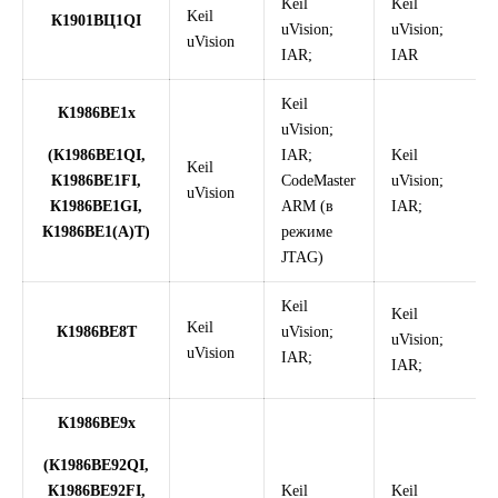
Keil
Keil
Keil
К1901ВЦ1QI
uVision;
uVision;
uVision
IAR;
IAR
Keil
К1986ВЕ1x
uVision;
(К1986ВЕ1QI,
IAR;
Keil
Keil
К1986ВЕ1FI,
CodeMaster
uVision;
uVision
К1986ВЕ1GI,
ARM (в
IAR;
К1986ВЕ1(A)T)
режиме
JTAG)
Keil
Keil
Keil
К1986ВЕ8Т
uVision;
uVision;
uVision
IAR;
IAR;
К1986ВЕ9x
(К1986ВЕ92QI,
К1986ВЕ92FI,
Keil
Keil