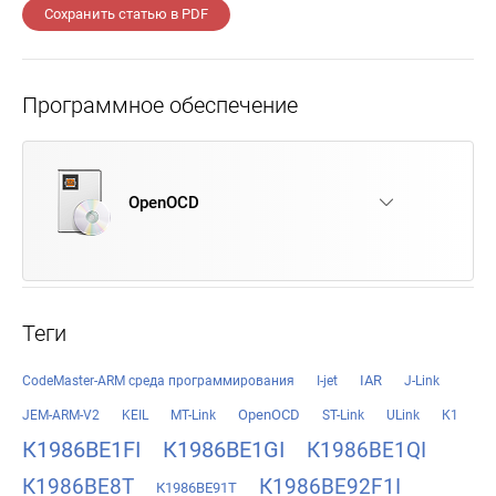
Сохранить статью в PDF
Программное обеспечение
OpenOCD
Теги
IAR
CodeMaster-ARM среда программирования
I-jet
J-Link
OpenOCD
JEM-ARM-V2
KEIL
MT-Link
ST-Link
ULink
К1
К1986ВЕ1FI
К1986ВЕ1GI
К1986ВЕ1QI
К1986ВЕ8Т
К1986ВЕ92F1I
К1986ВЕ91Т