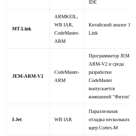
IDE
ARMKEIL,
WB IAR,
Китайский аналог J-
MT-Link
CodeMaster-
Link
ARM
Программатор JEM-
ARM-V2 и среда
CodeMaster-
разработки
JEM-ARM-V2
ARM
CodeMaster
выпускается
компанией
"Фитон"
.
Параллельная
I-Jet
WB IAR
отладка нескольких
ядер Cortex-M