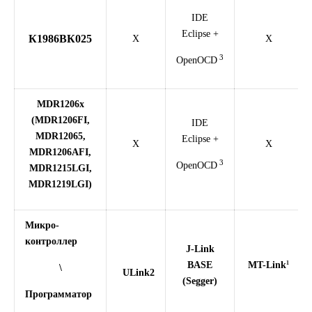
IDE
Eclipse +
К1986ВК025
X
X
3
OpenOCD
MDR1206x
(MDR1206FI,
IDE
MDR12065,
Eclipse +
X
X
MDR1206AFI,
3
OpenOCD
MDR1215LGI,
MDR1219LGI)
Микро-
контроллер
J-Link
1
BASE
MT-Link
\
ULink2
(Segger)
Программатор