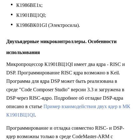
К1986ВЕ1x;
К
1901ВЦ1QI;
К1986ВК01GI (Электросила).
Двухъядерные микроконтроллеры. Особенности
использования
Микропроцессор К
1901ВЦ1QI
имеет два ядра - RISC и
DSP. Программирование RISC ядра возможно в Keil.
Программа для ядра DSP может быть реализована в
среде "Code Composer Studio" версии 3.3 и загружена в
DSP через RISC-ядро. Подробнее об отладке DSP-ядра
описано в статье
Пример взаимодействия двух ядер в МК
К1901ВЦ1QI
.
Программирование и отладка совместно RISC- и DSP-
ядер возможны только в среде CodeMaster-ARM с