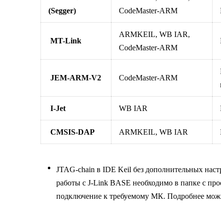
(Segger)
CodeMaster-ARM
ARMKEIL, WB IAR,
MT-Link
CodeMaster-ARM
JEM-ARM-V2
CodeMaster-ARM
I-Jet
WB IAR
CMSIS-DAP
ARMKEIL, WB IAR
JTAG-chain в IDE Keil без дополнительных нас
работы с J-Link BASE необходимо в папке с прое
подключение к требуемому МК. Подробнее можн