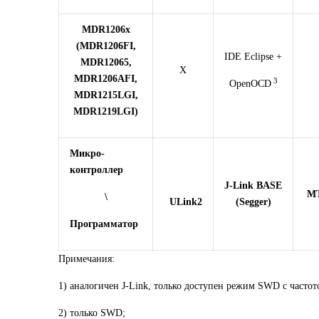
MDR1206x
(MDR1206FI,
IDE Eclipse +
MDR12065,
X
MDR1206AFI,
3
OpenOCD
MDR1215LGI,
MDR1219LGI)
Микро-
контроллер
J-Link BASE
MT
\
ULink2
(Segger)
Программатор
Примечания:
1) аналогичен J-Link, только доступен режим SWD с частот
2) только SWD;