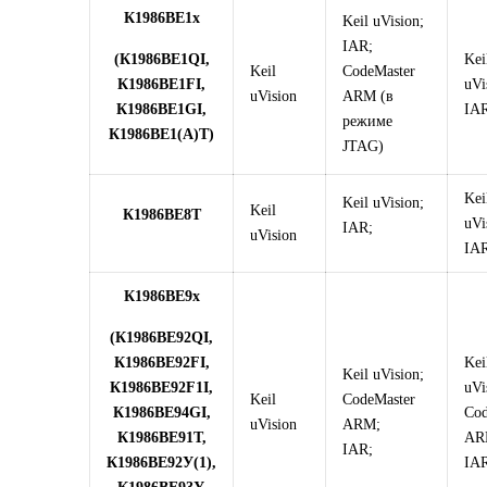
К1986ВЕ1x
Keil uVision;
IAR;
(К1986ВЕ1QI,
Kei
Keil
CodeMaster
К1986ВЕ1FI,
uVi
uVision
ARM (в
К1986ВЕ1GI,
IAR
режиме
К1986ВЕ1(A)T)
JTAG)
Kei
Keil uVision;
Keil
К1986ВЕ8Т
uVi
IAR;
uVision
IAR
К1986ВЕ9x
(К1986ВЕ92QI,
К1986ВЕ92FI,
Kei
Keil uVision;
К1986ВЕ92F1I,
uVi
Keil
CodeMaster
К1986ВЕ94GI,
Cod
uVision
ARM;
К1986ВЕ91Т,
AR
IAR;
К1986ВЕ92У(1),
IAR