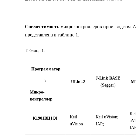
Совместимость
микроконтроллеров производства А
представлена в таблице 1.
Таблица 1.
Программатор
J-Link BASE
\
ULink2
MT
(Segger)
Микро-
контроллер
Kei
Keil
Keil uVision;
К1901ВЦ1QI
uVi
uVision
IAR;
IA