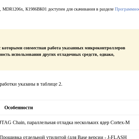
 MDR1206x, К1986ВК01 доступен для скачивания в разделе
Программно
с которыми совместная работа указанных микроконтроллеров
ность использования других отладочных средств, однако,
аботки указаны в таблице 2.
Особенности
JTAG Сhain, параллельная отладка нескольких ядер Cortex-M
Прошивка отдельной утилитой (для Base версии - J-FLASH