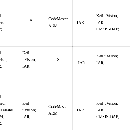
l
Keil uVision;
CodeMaster
X
sion;
IAR
IAR;
ARM
;
CMSIS-DAP;
l
Keil
Keil uVision;
sion;
uVision;
X
IAR
IAR;
;
IAR;
l
sion;
Keil
Keil uVision;
CodeMaster
eMaster
uVision;
IAR
IAR;
ARM
M;
IAR;
CMSIS-DAP;
;