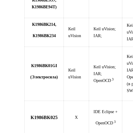
К1986ВЕ93У,
К1986ВЕ94Т)
К1986ВК214,
Kei
Keil
Keil uVision;
uVi
К1986ВК234
uVision
IAR;
IAR
Kei
uVi
К1986ВК01GI
Keil uVision;
Keil
IAR
IAR;
(Электросила)
uVision
Op
3
OpenOCD
(в 
SW
IDE Eclipse +
К1986ВК025
X
3
OpenOCD