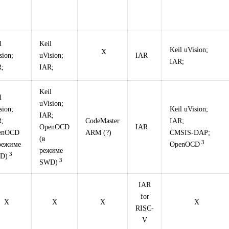
l
Keil
Keil uVision;
X
sion;
uVision;
IAR
IAR;
;
IAR;
Keil
l
uVision;
sion;
Keil uVision;
IAR;
;
CodeMaster
IAR;
OpenOCD
IAR
enOCD
ARM (?)
CMSIS-DAP;
(в
3
режиме
OpenOCD
режиме
3
D)
3
SWD)
IAR
for
X
X
X
X
RISC-
V