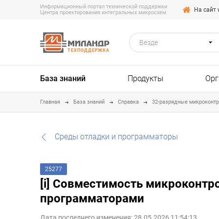
Информационный портал технической поддержки
На сайт 
Центра проектирования интегральных микросхем
Везде
ТЕХПОДДЕРЖКА
База знаний
Продукты
Орг
Главная
База знаний
Справка
32-разрядные микроконт
Среды отладки и программаторы
25277
[i] Совместимость микроконтр
программаторами
Дата последнего изменения: 28.05.2026 11:54:13