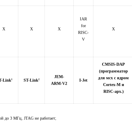
IAR
for
X
X
X
X
RISC-
V
CMSIS-DAP
(программатор
JEM-
для мсх с ядром
1
2
-Link
ST-Link
I-Jet
ARM-V2
Cortex-M и
RISC-арх.)
ой до 3 МГц, JTAG не работает;