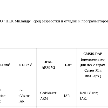
О "ПКК Миландр", сред разработки и отладки и программаторо
CMSIS-DAP
(программатор
JEM-
1
2
-Link
ST-Link
I-Jet
для мсх с ядром
ARM-V2
Cortex-M и
RISC-арх.)
l
Keil
CodeMaster
Keil uVision;
sion;
uVision;
IAR
ARM
IAR;
R
IAR