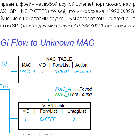
аправить фрейм на любой другой Ethernet порт можно наст
I_GPI_INQ_PKTPTR), то всё, что микросхема К1923КХ02GI п
 обучение с некоторым служебным заголовком. Но важно, ч
п по SPI (
только для микросхем К1923КХ02GI категории кач