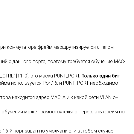
три коммутатора фрейм маршрутизируется с тегом
ший с данного порта, поэтому требуется обучение МАС-
CTRL1[11..0], это маска PUNT_PORT.
Только один бит
рейма используется Port16, и PUNT_PORT необходимо
атора находится адрес МАС_А и к какой сети VLAN он
при обучении может самостоятельно переслать фрейм по
о 16-й порт задан по умолчанию, и в любом случае