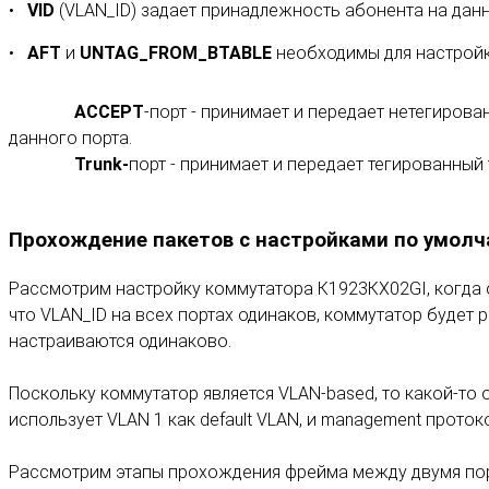
VID
(VLAN_ID) задает принадлежность абонента на данно
AFT
и
UNTAG_FROM_BTABLE
необходимы для настройк
ACCEPT
-порт - принимает и передает нетегирова
данного порта.
Trunk-
порт - принимает и передает тегированный
Прохождение пакетов с настройками по умол
Рассмотрим настройку коммутатора К1923КХ02GI, когда он
что VLAN_ID на всех портах одинаков, коммутатор будет 
настраиваются одинаково.
Поскольку коммутатор является VLAN-based, то какой-то 
использует VLAN 1 как default VLAN, и management протокол
Рассмотрим этапы прохождения фрейма между двумя порт