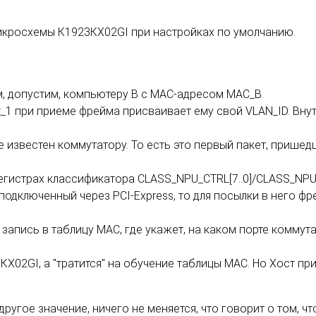
икросхемы К1923КХ02GI при настройках по умолчанию.
 допустим, компьютеру В с МАС-адресом МАС_В.
_1 при приеме фрейма присваивает ему свой VLAN_ID. Вну
 известен коммутатору. То есть это первый пакет, пришед
регистрах классификатора CLASS_NPU_CTRL[7..0]/CLASS_NPU_
 подключенный через PCI-Express, то для посылки в него ф
 запись в таблицу МАС, где укажет, на каком порте коммут
КХ02GI, а "тратится" на обучение таблицы МАС. Но Хост 
ругое значение, ничего не меняется, что говорит о том, чт