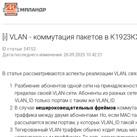
[i] VLAN - коммутация пакетов в К1923
ID статьи: 54152
Дата последнего изменения: 26.09.2025 10:42:21
В статье рассматриваются аспекты реализации VLAN, свя
Разбиение абонентов одной сети на принадлежност
пределах своей VLAN-сети. Абоненты из разных сет
VLAN_ID только портам с таким же VLAN_ID.
В случае
не
широковещательных фреймов
коммутац
траффика между двумя абонентами. Но, если МАС-таб
рассылается всем портам, у которых VLAN_ID такой ж
Тегированный VLAN-траффик обычно ходит лишь меж