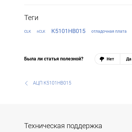
Теги
К5101НВ015
отладочная плата
CLK
nCLK
Была ли статья полезной?
Нет
Да
АЦП К5101НВ015
Техническая поддержка