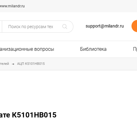
www.milandr.ru
support@milandr.ru
анизационные вопросы
Библиотека
П
телей
АЦП К5101НВ015
лате К5101НВ015