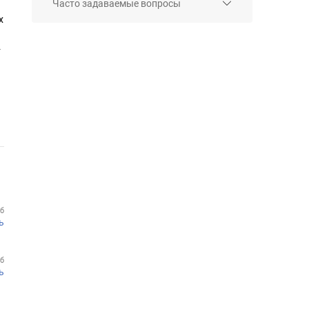
Часто задаваемые вопросы
х
т
Мб
ь
Кб
ь