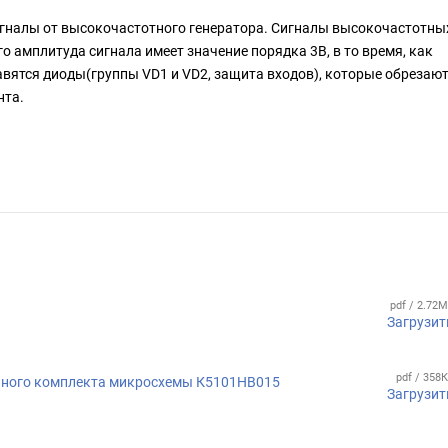
игналы от высокочастотного генератора. Сигналы высокочастотны
о амплитуда сигнала имеет значение порядка 3В, в то время, как
ставятся диоды(группы VD1 и VD2, защита входов), которые обрезаю
нта.
pdf / 2.72
Загрузит
pdf / 358
нного комплекта микросхемы К5101НВ015
Загрузит