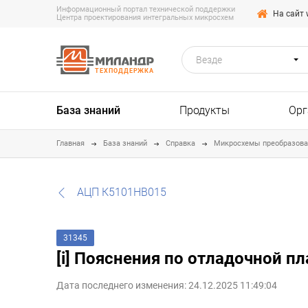
Информационный портал технической поддержки
На сайт 
Центра проектирования интегральных микросхем
Везде
ТЕХПОДДЕРЖКА
База знаний
Продукты
Орг
Главная
База знаний
Справка
Микросхемы преобразова
АЦП К5101НВ015
31345
[i] Пояснения по отладочной п
Дата последнего изменения: 24.12.2025 11:49:04