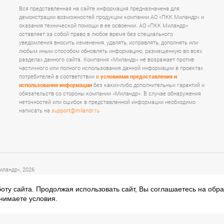
Вся представленная на сайте информация предназначена для
демонстрации возможностей продукции компании АО «ПКК Миландр» и
оказания технической помощи в ее освоении. АО «ПКК Миландр»
оставляет за собой право в любое время без специального
уведомления вносить изменения, удалять, исправлять, дополнять или
любым иным способом обновлять информацию, размещенную во всех
разделах данного сайта. Компания «Миландр» не возражает против
частичного или полного использования данной информации в проектах
потребителей в соответствии
с условиями предоставления и
использования информации
без каких-либо дополнительных гарантий и
обязательств со стороны компании «Миландр». В случае обнаружения
неточностей или ошибок в представленной информации необходимо
написать на
support@milandr.ru
ландр», 2026
оту сайта. Продолжая использовать сайт, Вы соглашаетесь на обр
нимаете условия.