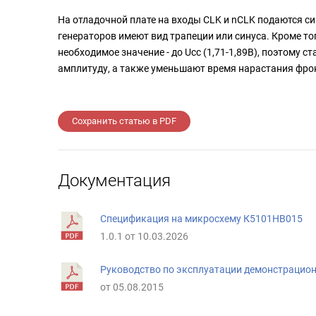
На отладочной плате на входы CLK и nCLK подаются с
генераторов имеют вид трапеции или синуса. Кроме тог
необходимое значение - до Ucc (1,71-1,89В), поэтому 
амплитуду, а также уменьшают время нарастания фро
Сохранить статью в PDF
Документация
Спецификация на микросхему К5101НВ015
1.0.1 от 10.03.2026
Руководство по эксплуатации демонстрацио
от 05.08.2015